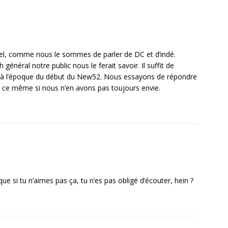
l, comme nous le sommes de parler de DC et d’indé.
général notre public nous le ferait savoir. Il suffit de
DC à l’époque du début du New52. Nous essayons de répondre
t ce même si nous n’en avons pas toujours envie.
e si tu n’aimes pas ça, tu n’es pas obligé d’écouter, hein ?