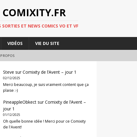
 COMIXITY.FR
 SORTIES ET NEWS COMICS VO ET VF
VIDÉOS
VIE DU SITE
 PROPOS
Steve
sur
Comixity de l’Avent – jour 1
02/12/2025
Merci beaucoup, je suis vraiment content que ça
plaise :-)
PineappleObkect
sur
Comixity de l’Avent –
jour 1
01/12/2025
Oh quelle bonne idée ! Merci pour ce Comixity
de l'Avent!