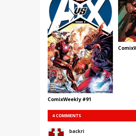
ComixW
ComixWeekly #91
4 COMMENTS
backri