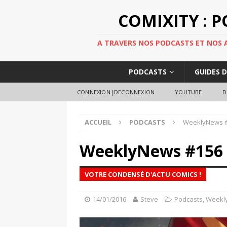
COMIXITY : 
A TRAVERS NOS PODCASTS ET NOS AR
PODCASTS
GUIDES 
CONNEXION|DECONNEXION
YOUTUBE
D
ACCUEIL
PODCASTS
WeeklyNews 
WeeklyNews #156
VOTRE CONDENSÉ D'ACTU COMICS !
14/01/2016
Steve
Podcasts
,
Weekl