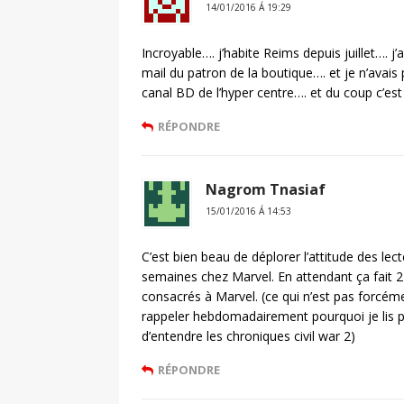
14/01/2016 Á 19:29
Incroyable…. j’habite Reims depuis juillet…. 
mail du patron de la boutique…. et je n’avais p
canal BD de l’hyper centre…. et du coup c’est 
RÉPONDRE
Nagrom Tnasiaf
15/01/2016 Á 14:53
C’est bien beau de déplorer l’attitude des le
semaines chez Marvel. En attendant ça fait 
consacrés à Marvel. (ce qui n’est pas forc
rappeler hebdomadairement pourquoi je lis pas 
d’entendre les chroniques civil war 2)
RÉPONDRE