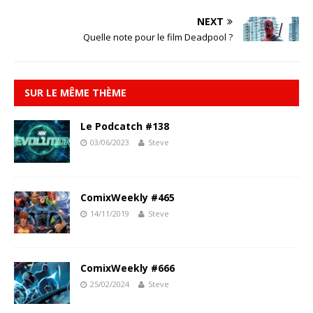
NEXT
Quelle note pour le film Deadpool ?
SUR LE MÊME THÈME
Le Podcatch #138
03/06/2023
Steve
ComixWeekly #465
14/11/2019
Steve
ComixWeekly #666
25/02/2024
Steve