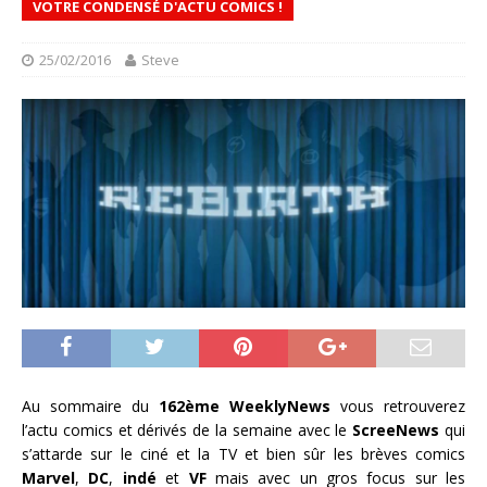
VOTRE CONDENSÉ D'ACTU COMICS !
25/02/2016
Steve
Au sommaire du
162ème WeeklyNews
vous retrouverez
l’actu comics et dérivés de la semaine avec le
ScreeNews
qui
s’attarde sur le ciné et la TV et bien sûr les brèves comics
Marvel
,
DC
,
indé
et
VF
mais avec un gros focus sur les