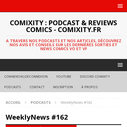
COMIXITY : PODCAST & REVIEWS
COMICS - COMIXITY.FR
A TRAVERS NOS PODCASTS ET NOS ARTICLES, DÉCOUVREZ
NOS AVIS ET CONSEILS SUR LES DERNIÈRES SORTIES ET
NEWS COMICS VO ET VF
CONNEXION|DECONNEXION
YOUTUBE
DISCORD COMIXITY
PODCASTS
CONTACT
INSCRIPTION
À PROPOS
ACCUEIL
PODCASTS
WeeklyNews #162
WeeklyNews #162