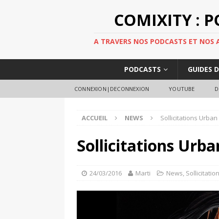
COMIXITY : 
A TRAVERS NOS PODCASTS ET NOS AR
PODCASTS
GUIDES 
CONNEXION|DECONNEXION
YOUTUBE
D
ACCUEIL
NEWS
Sollicitations Urban
Sollicitations Urba
24/03/2016
Marti
News
,
Sollicitatio