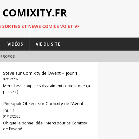
 COMIXITY.FR
 SORTIES ET NEWS COMICS VO ET VF
VIDÉOS
VIE DU SITE
 PROPOS
Steve
sur
Comixity de l’Avent – jour 1
02/12/2025
Merci beaucoup, je suis vraiment content que ça
plaise :-)
PineappleObkect
sur
Comixity de l’Avent –
jour 1
01/12/2025
Oh quelle bonne idée ! Merci pour ce Comixity
de l'Avent!