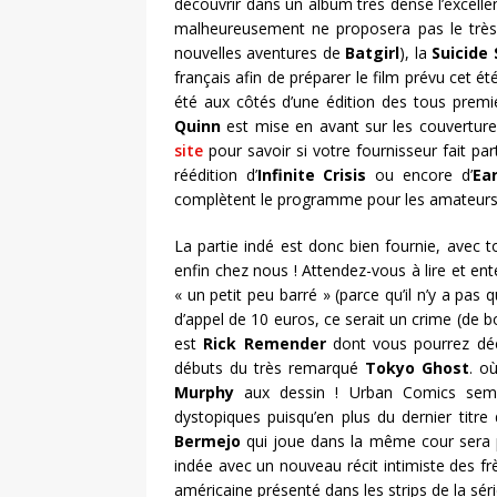
découvrir dans un album très dense l’excell
malheureusement ne proposera pas le très b
nouvelles aventures de
Batgirl
), la
Suicide
français afin de préparer le film prévu cet é
été aux côtés d’une édition des tous premie
Quinn
est mise en avant sur les couverture
site
pour savoir si votre fournisseur fait par
réédition d’
Infinite Crisis
ou encore d’
Ea
complètent le programme pour les amateurs 
La partie indé est donc bien fournie, avec 
enfin chez nous ! Attendez-vous à lire et en
« un petit peu barré » (parce qu’il n’y a pas q
d’appel de 10 euros, ce serait un crime (de b
est
Rick Remender
dont vous pourrez déc
débuts du très remarqué
Tokyo Ghost
. o
Murphy
aux dessin ! Urban Comics semb
dystopiques puisqu’en plus du dernier titr
Bermejo
qui joue dans la même cour sera 
indée avec un nouveau récit intimiste des fr
américaine présenté dans les strips de la sér