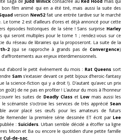
ente saga de
Judd Winick
consacrée au
Red Hood
mais qui
on film animé qui en a été tiré, mais aussi la suite des
 Squad
version
New52
fait une entrée tardive sur le marché
té. Le tome 2 est d’ailleurs d’ores et déjà annoncé pour cette
rs épisodes historiques de la série ! Sans surprise
Harley
s qui seront multiples pour le tome 1 ; rendez-vous sur ce
tie du réseau de librairies qui la proposeront. La suite de la
rth-2
(qui se rapproche à grands pas de
Convergence
)
d’affrontements aux enjeux interdimensionnels.
tout d’abord le petit événement du mois :
Rat Queens
sort
tendre
Sam
s’extasier devant ce petit bijoux d’heroic-fantasy
ue la science-fiction qui y a droit !). D’autant qu’avec un prix
on goût) de ne pas en profiter ! L’auteur du mois à l’honneur
ouvrir les suites de
Deadly Class
et
Low
mais aussi les
ù le scénariste s’octroie les services de très apprécié
Sean
le avoir placé ses œufs pour les amateurs de futurs
e de Remender la première série dessinée ET écrit par
Lee
publiée :
Suiciders
. Urban semble décidé a étoffer sa ligne
ères Moon et Ba ou encore le quotidien d’une petite famille
ie
Cul-de-sac
.