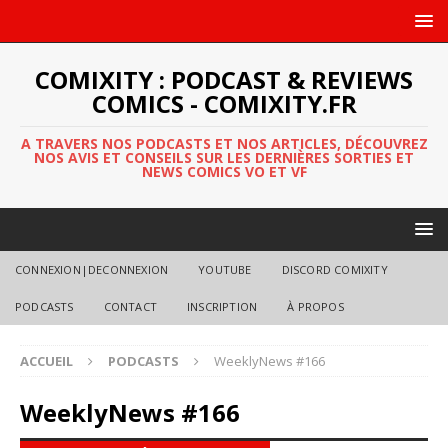
COMIXITY : PODCAST & REVIEWS
COMICS - COMIXITY.FR
A TRAVERS NOS PODCASTS ET NOS ARTICLES, DÉCOUVREZ
NOS AVIS ET CONSEILS SUR LES DERNIÈRES SORTIES ET
NEWS COMICS VO ET VF
CONNEXION|DECONNEXION
YOUTUBE
DISCORD COMIXITY
PODCASTS
CONTACT
INSCRIPTION
À PROPOS
ACCUEIL
PODCASTS
WeeklyNews #166
WeeklyNews #166