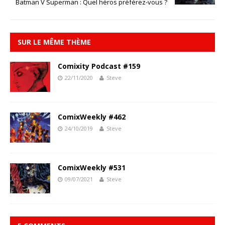
Batman V Superman : Quel héros préférez-vous ?
SUR LE MÊME THÈME
Comixity Podcast #159
22/11/2020
Steve
ComixWeekly #462
24/10/2019
Steve
ComixWeekly #531
09/07/2021
Steve