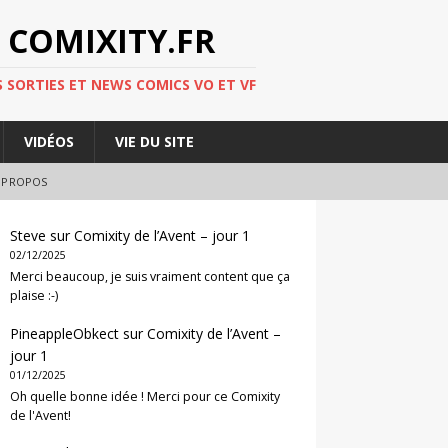
 COMIXITY.FR
 SORTIES ET NEWS COMICS VO ET VF
VIDÉOS
VIE DU SITE
 PROPOS
Steve
sur
Comixity de l’Avent – jour 1
02/12/2025
Merci beaucoup, je suis vraiment content que ça
plaise :-)
PineappleObkect
sur
Comixity de l’Avent –
jour 1
01/12/2025
Oh quelle bonne idée ! Merci pour ce Comixity
de l'Avent!