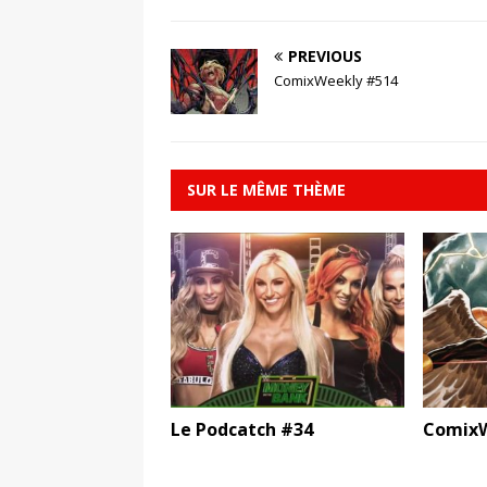
PREVIOUS
ComixWeekly #514
SUR LE MÊME THÈME
Le Podcatch #34
ComixW