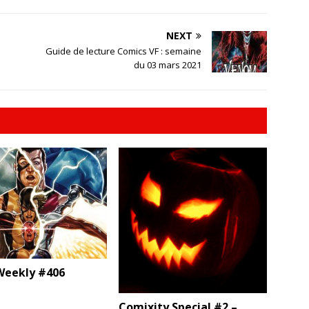
NEXT
Guide de lecture Comics VF : semaine
du 03 mars 2021
eekly #406
Comixity Special #2 –