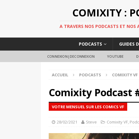
COMIXITY : 
A TRAVERS NOS PODCASTS ET NOS AR
PODCASTS
GUIDES 
CONNEXION|DECONNEXION
YOUTUBE
D
ACCUEIL
PODCASTS
COMIXITY VF
Comixity Podcast 
VOTRE MENSUEL SUR LES COMICS VF
28/02/2021
Steve
Comixity VF
,
Podc