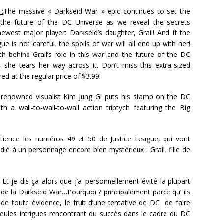
 :
The massive « Darkseid War » epic continues to set the
 the future of the DC Universe as we reveal the secrets
newest major player: Darkseid’s daughter, Grail! And if the
ue is not careful, the spoils of war will all end up with her!
th behind Grail’s role in this war and the future of the DC
 she tears her way across it. Don’t miss this extra-sized
red at the regular price of $3.99!
d-renowned visualist Kim Jung Gi puts his stamp on the DC
th a wall-to-wall-to-wall action triptych featuring the Big
ience les numéros 49 et 50 de Justice League, qui vont
dié à un personnage encore bien mystérieux : Grail, fille de
t je dis ça alors que j’ai personnellement évité la plupart
de la Darkseid War…Pourquoi ? principalement parce qu’ ils
 de toute évidence, le fruit d’une tentative de DC de faire
 seules intrigues rencontrant du succès dans le cadre du DC