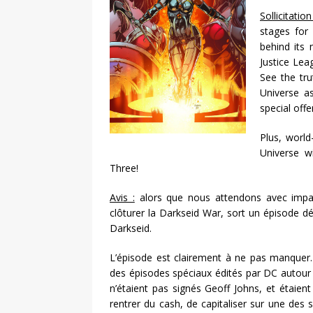
Sollicitation
stages for
behind its 
Justice Leag
See the tru
Universe as
special offe
Plus, worl
Universe wi
Three!
Avis :
alors que nous attendons avec impat
clôturer la Darkseid War, sort un épisode dé
Darkseid.
L’épisode est clairement à ne pas manquer. E
des épisodes spéciaux édités par DC autour 
n’étaient pas signés Geoff Johns, et étaient
rentrer du cash, de capitaliser sur une des