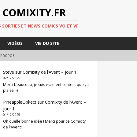
 COMIXITY.FR
 SORTIES ET NEWS COMICS VO ET VF
VIDÉOS
VIE DU SITE
 PROPOS
Steve
sur
Comixity de l’Avent – jour 1
02/12/2025
Merci beaucoup, je suis vraiment content que ça
plaise :-)
PineappleObkect
sur
Comixity de l’Avent –
jour 1
01/12/2025
Oh quelle bonne idée ! Merci pour ce Comixity
de l'Avent!