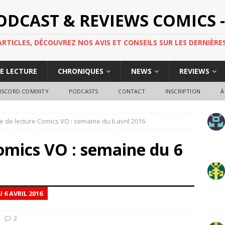
PODCAST & REVIEWS COMICS -
TICLES, DÉCOUVREZ NOS AVIS ET CONSEILS SUR LES DERNIÈRES
DE LECTURE
CHRONIQUES
NEWS
REVIEWS
ISCORD COMIXITY
PODCASTS
CONTACT
INSCRIPTION
À
e de lecture Comics VO : semaine du 6 avril 2016
omics VO : semaine du 6
 6 AVRIL 2016
2