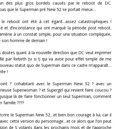
un des plus gros bordels causés par le reboot de DC.
 pas que le Superman pré New 52 se portait mieux…
 le reboot ont été à cet égard…assez catastrophiques !
 et d’inconstance qui ont marqué la période post reboot.
amène à un constat simple, pour une situation compliquée,
 de son homme de demain !
s doutes quant à la nouvelle direction que DC veut imprimer
llé par Rebirth (si si !) qui va avoir pour effet simple de me
 le nouveau statut quo de Superman dans ce cadre m’apparaît…
nte !
hpoint ? cohabitant avec le Superman New 52 ? avec un
ieuse Superwoman ? et Supergirl qui revient faire coucou ?
jusque là de faire fonctionner un seul Superman, comment
r famille ????
écrire le Superman New 52…et bien bon courage à lui, car il
r avec cette version du personnage…et ce alors que l’on peut
sion de S volants dans les prochains mois et de l’approche