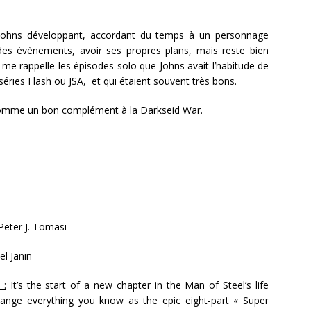
f Johns développant, accordant du temps à un personnage
 des évènements, avoir ses propres plans, mais reste bien
 me rappelle les épisodes solo que Johns avait l’habitude de
séries Flash ou JSA, et qui étaient souvent très bons.
omme un bon complément à la Darkseid War.
Peter J. Tomasi
el Janin
 :
It’s the start of a new chapter in the Man of Steel’s life
change everything you know as the epic eight-part « Super