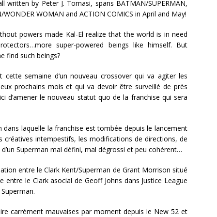
all written by Peter J. Tomasi, spans BATMAN/SUPERMAN,
WONDER WOMAN and ACTION COMICS in April and May!
thout powers made Kal-El realize that the world is in need
rotectors…more super-powered beings like himself. But
he find such beings?
 cette semaine d’un nouveau crossover qui va agiter les
eux prochains mois et qui va devoir être surveillé de près
ici d’amener le nouveau statut quo de la franchise qui sera
in dans laquelle la franchise est tombée depuis le lancement
créatives intempestifs, les modifications de directions, de
é d’un Superman mal défini, mal dégrossi et peu cohérent…
lation entre le Clark Kent/Superman de Grant Morrison situé
e entre le Clark asocial de Geoff Johns dans Justice League
es Superman.
 voire carrément mauvaises par moment depuis le New 52 et