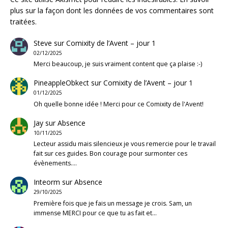
plus sur la façon dont les données de vos commentaires sont
traitées
.
Steve
sur
Comixity de l’Avent – jour 1
02/12/2025
Merci beaucoup, je suis vraiment content que ça plaise :-)
PineappleObkect
sur
Comixity de l’Avent – jour 1
01/12/2025
Oh quelle bonne idée ! Merci pour ce Comixity de l'Avent!
Jay
sur
Absence
10/11/2025
Lecteur assidu mais silencieux je vous remercie pour le travail
fait sur ces guides. Bon courage pour surmonter ces
évènements.…
Inteorm
sur
Absence
29/10/2025
Première fois que je fais un message je crois. Sam, un
immense MERCI pour ce que tu as fait et…