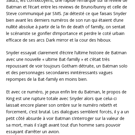
Saluts, les comixitoyens, une rapide remarque sur la review de
Batman et l’écart entre les reviews de Bruno/bunny et celle de
Steve communiqué par SMS. J’ai détesté ce que faisais Snyder
bien avant les derniers numéros de son run qui étaient d’une
nullité absolue à partir de la fin de death of familly, on sentait
le scénariste se gonfler d’importance et perdre le coté urbain
efficace de ses arcs Dark mirror et la cour des hiboux.
Snyder essayait clairement d’écrire l’ultime histoire de Batman
avec une nouvelle « ultime Bat-familly » et c’était très
repoussant de voir toujours Gotham détruite, un Batman solo
et des personnages secondaires inintéressants vagues
repompes de la Bat-family en moins bien.
Et avec ce numéro, je peux enfin lire du Batman, le propos de
King est une rupture totale avec Snyder alors que celui-ci
laissait encore planer son ombre sur le numéro rebirth et
forcement, c’est brutal. Les dialogues semblent forcés, il y a un
petit côté absurde à voir Batman s’interroger sur la valeur de
sa mort, mais il s’agit avant tout d’un homme sans pouvoir
essayant d’arrêter un avion.