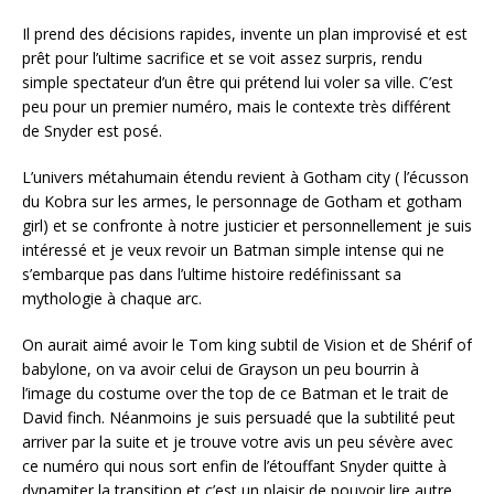
Il prend des décisions rapides, invente un plan improvisé et est
prêt pour l’ultime sacrifice et se voit assez surpris, rendu
simple spectateur d’un être qui prétend lui voler sa ville. C’est
peu pour un premier numéro, mais le contexte très différent
de Snyder est posé.
L’univers métahumain étendu revient à Gotham city ( l’écusson
du Kobra sur les armes, le personnage de Gotham et gotham
girl) et se confronte à notre justicier et personnellement je suis
intéressé et je veux revoir un Batman simple intense qui ne
s’embarque pas dans l’ultime histoire redéfinissant sa
mythologie à chaque arc.
On aurait aimé avoir le Tom king subtil de Vision et de Shérif of
babylone, on va avoir celui de Grayson un peu bourrin à
l’image du costume over the top de ce Batman et le trait de
David finch. Néanmoins je suis persuadé que la subtilité peut
arriver par la suite et je trouve votre avis un peu sévère avec
ce numéro qui nous sort enfin de l’étouffant Snyder quitte à
dynamiter la transition et c’est un plaisir de pouvoir lire autre