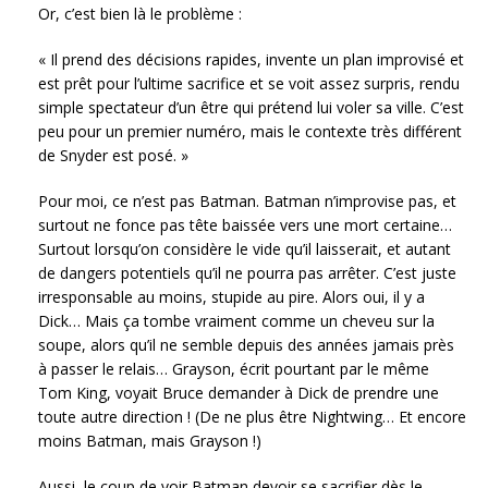
Or, c’est bien là le problème :
« Il prend des décisions rapides, invente un plan improvisé et
est prêt pour l’ultime sacrifice et se voit assez surpris, rendu
simple spectateur d’un être qui prétend lui voler sa ville. C’est
peu pour un premier numéro, mais le contexte très différent
de Snyder est posé. »
Pour moi, ce n’est pas Batman. Batman n’improvise pas, et
surtout ne fonce pas tête baissée vers une mort certaine…
Surtout lorsqu’on considère le vide qu’il laisserait, et autant
de dangers potentiels qu’il ne pourra pas arrêter. C’est juste
irresponsable au moins, stupide au pire. Alors oui, il y a
Dick… Mais ça tombe vraiment comme un cheveu sur la
soupe, alors qu’il ne semble depuis des années jamais près
à passer le relais… Grayson, écrit pourtant par le même
Tom King, voyait Bruce demander à Dick de prendre une
toute autre direction ! (De ne plus être Nightwing… Et encore
moins Batman, mais Grayson !)
Aussi, le coup de voir Batman devoir se sacrifier dès le