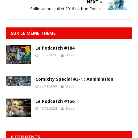
NEXT
Sollicitations Juillet 2016 : Urban Comics
SUR LE MÊME THÈME
Le Podcatch #184
05/07/2026
Steve
Comixity Special #3-1 : Annihilation
23/11/2009
Steve
Le Podcatch #156
17/08/2024
Steve
6 COMMENTS