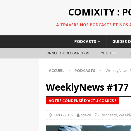
COMIXITY : 
A TRAVERS NOS PODCASTS ET NOS AR
PODCASTS
GUIDES 
CONNEXION|DECONNEXION
YOUTUBE
D
ACCUEIL
PODCASTS
WeeklyNews 
WeeklyNews #177
VOTRE CONDENSÉ D'ACTU COMICS !
14/06/2016
Steve
Podcasts
,
Weekl