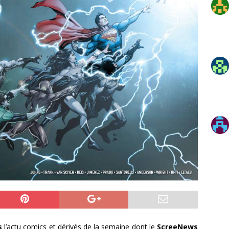
s
l’actu comics et dérivés de la semaine dont le
ScreeNews