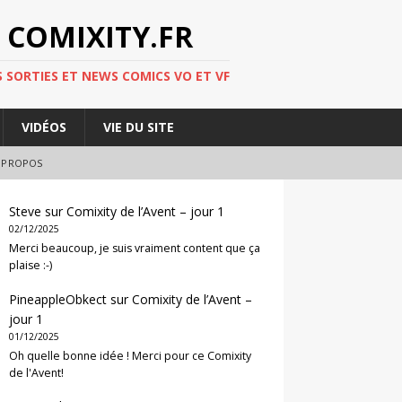
 COMIXITY.FR
 SORTIES ET NEWS COMICS VO ET VF
VIDÉOS
VIE DU SITE
 PROPOS
Steve
sur
Comixity de l’Avent – jour 1
02/12/2025
Merci beaucoup, je suis vraiment content que ça
plaise :-)
PineappleObkect
sur
Comixity de l’Avent –
jour 1
01/12/2025
Oh quelle bonne idée ! Merci pour ce Comixity
de l'Avent!