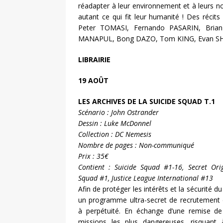
réadapter à leur environnement et à leurs 
autant ce qui fit leur humanité ! Des récits
Peter TOMASI, Fernando PASARIN, Bria
MANAPUL, Bong DAZO, Tom KING, Evan SHA
LIBRAIRIE
19 AOÛT
LES ARCHIVES DE LA SUICIDE SQUAD T.1
Scénario : John Ostrander
Dessin : Luke McDonnel
Collection : DC Nemesis
Nombre de pages : Non-communiqué
Prix : 35€
Contient : Suicide Squad #1-16, Secret Ori
Squad #1, Justice League International #13
Afin de protéger les intérêts et la sécurité 
un programme ultra-secret de recrutement 
à perpétuité. En échange d’une remise de 
missions les plus dangereuses, risquant