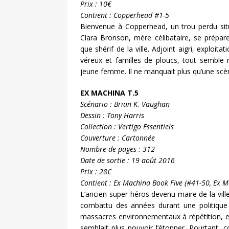
Prix : 10€
Contient : Copperhead #1-5
Bienvenue à Copperhead, un trou perdu situ
Clara Bronson, mère célibataire, se prépar
que shérif de la ville. Adjoint aigri, exploi
véreux et familles de ploucs, tout semble 
jeune femme. Il ne manquait plus qu’une scè
EX MACHINA T.5
Scénario : Brian K. Vaughan
Dessin : Tony Harris
Collection : Vertigo Essentiels
Couverture : Cartonnée
Nombre de pages : 312
Date de sortie : 19 août 2016
Prix : 28€
Contient : Ex Machina Book Five (#41-50, Ex M
L’ancien super-héros devenu maire de la vil
combattu des années durant une politique 
massacres environnementaux à répétition, e
semblait plus pouvoir l’étonner. Pourtant, c