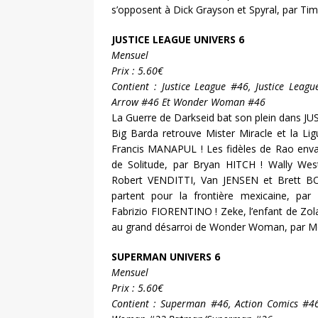
s’opposent à Dick Grayson et Spyral, par Ti
JUSTICE LEAGUE UNIVERS 6
Mensuel
Prix : 5.60€
Contient : Justice League #46, Justice Leag
Arrow #46 Et Wonder Woman #46
La Guerre de Darkseid bat son plein dans J
Big Barda retrouve Mister Miracle et la Li
Francis MANAPUL ! Les fidèles de Rao envahi
de Solitude, par Bryan HITCH ! Wally Wes
Robert VENDITTI, Van JENSEN et Brett B
partent pour la frontière mexicaine, pa
Fabrizio FIORENTINO ! Zeke, l’enfant de Zol
au grand désarroi de Wonder Woman, par Me
SUPERMAN UNIVERS 6
Mensuel
Prix : 5.60€
Contient : Superman #46, Action Comics #4