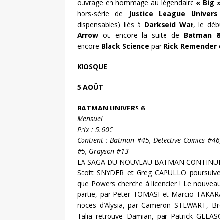
ouvrage en hommage au légendaire
« Big 
hors-série de
Justice League Univers
dispensables) liés à
Darkseid War
, le dé
Arrow
ou encore la suite de
Batman &
encore
Black Science
par
Rick Remender
KIOSQUE
5 AOÛT
BATMAN UNIVERS 6
Mensuel
Prix : 5.60€
Contient : Batman #45, Detective Comics #46
#5, Grayson #13
LA SAGA DU NOUVEAU BATMAN CONTINUE
Scott SNYDER et Greg CAPULLO poursuive
que Powers cherche à licencier ! Le nouveau
partie, par Peter TOMASI et Marcio TAKARA 
noces d’Alysia, par Cameron STEWART, B
Talia retrouve Damian, par Patrick GLEAS