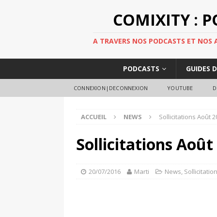
COMIXITY : 
A TRAVERS NOS PODCASTS ET NOS AR
PODCASTS
GUIDES 
CONNEXION|DECONNEXION
YOUTUBE
D
ACCUEIL
NEWS
Sollicitations Août 
Sollicitations Aoû
20/07/2016
Marti
News
,
Sollicitatio