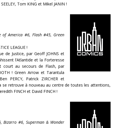
m SEELEY, Tom KING et Mikel JANIN !
ue of America #6, Flash #45, Green
USTICE LEAGUE !
gue de Justice, par Geoff JOHNS et
ssent l’Atlantide et la Forteresse
t court au secours de Flash, par
OOTH ! Green Arrow et Tarantula
r Ben PERCY, Patrick ZIRCHER et
a se retrouve à nouveau au centre de toutes les attentions,
redith FINCH et David FINCH !
6, Bizarro #6, Superman & Wonder