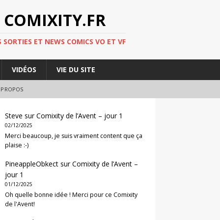
 COMIXITY.FR
 SORTIES ET NEWS COMICS VO ET VF
VIDÉOS
VIE DU SITE
 PROPOS
Steve
sur
Comixity de l’Avent – jour 1
02/12/2025
Merci beaucoup, je suis vraiment content que ça
plaise :-)
PineappleObkect
sur
Comixity de l’Avent –
jour 1
01/12/2025
Oh quelle bonne idée ! Merci pour ce Comixity
de l'Avent!