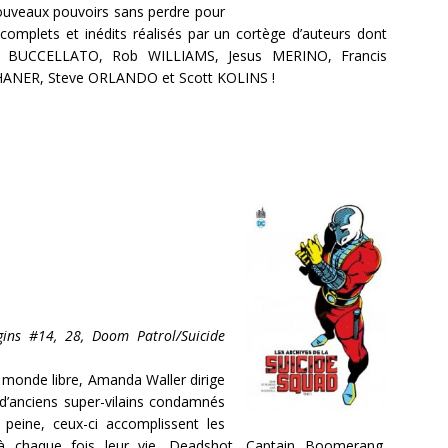
nouveaux pouvoirs sans perdre pour
 complets et inédits réalisés par un cortège d’auteurs dont
n BUCCELLATO, Rob WILLIAMS, Jesus MERINO, Francis
NER, Steve ORLANDO et Scott KOLINS !
gins #14, 28, Doom Patrol/Suicide
du monde libre, Amanda Waller dirige
d’anciens super-vilains condamnés
peine, ceux-ci accomplissent les
 à chaque fois leur vie. Deadshot, Captain Boomerang,