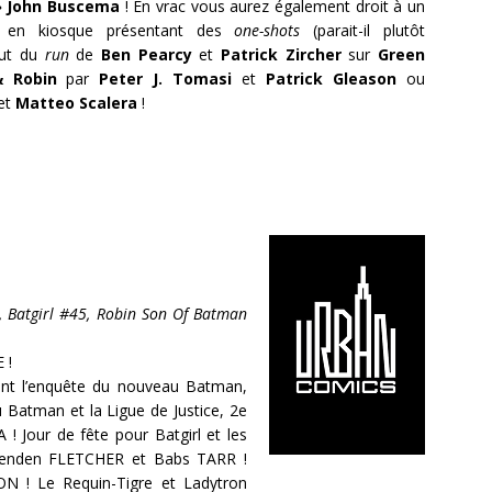
» John Buscema
! En vrac vous aurez également droit à un
en kiosque présentant des
one-shots
(parait-il plutôt
but du
run
de
Ben Pearcy
et
Patrick Zircher
sur
Green
 Robin
par
Peter J. Tomasi
et
Patrick Gleason
ou
et
Matteo Scalera
!
, Batgirl #45, Robin Son Of Batman
 !
nt l’enquête du nouveau Batman,
 Batman et la Ligue de Justice, 2e
! Jour de fête pour Batgirl et les
renden FLETCHER et Babs TARR !
ON ! Le Requin-Tigre et Ladytron