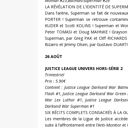
Woman #23,Batman/Superman #26
LA RÉVÉLATION DE L’IDENTITÉ DE SUPERM
Dans l’arène, Superman se fait de nouveau
PORTER ! Superman se retrouve contamin
KUDER et Scott KOLINS ! Superman et Won
Peter TOMASI et Doug MAHNKE ! Grayson et
Superman, par Greg PAK et Cliff RICHARDS !
Bizarro et Jimmy Olsen, par Gustavo DUART
26 AOÛT
JUSTICE LEAGUE UNIVERS HORS-SÉRIE 2
Trimestriel
Prix : 5.90€
Contient : Justice League Darkseid War Batm
Flash #1, Justice League Darkseid War Green 
War Lex Luthor #1, Justice League Darkse
Darkseid War Superman #1
SIX RÉCITS COMPLETS CONSACRÉS À LA GU
Les membres de la Ligue de Justice accède
suite à l’affrontement entre l’Anti-Monitor et