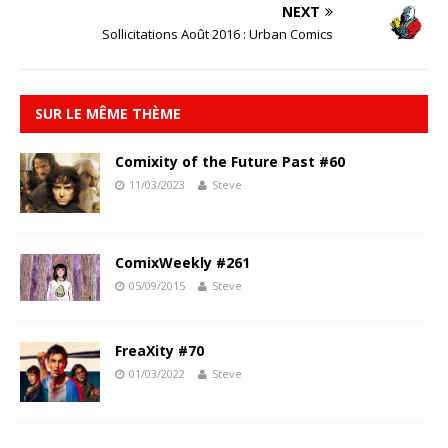
NEXT
Sollicitations Août 2016 : Urban Comics
SUR LE MÊME THÈME
Comixity of the Future Past #60
11/03/2023
Steve
ComixWeekly #261
05/09/2015
Steve
FreaXity #70
01/03/2022
Steve