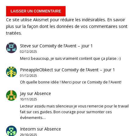
Ce site utilise Akismet pour réduire les indésirables.
En savoir
plus sur la façon dont les données de vos commentaires sont
traitées
.
Steve
sur
Comixity de l’Avent – jour 1
02/12/2025
Merci beaucoup, je suis vraiment content que ça plaise :-)
PineappleObkect
sur
Comixity de l’Avent – jour 1
01/12/2025
Oh quelle bonne idée ! Merci pour ce Comixity de l'Avent!
Jay
sur
Absence
10/11/2025
Lecteur assidu mais silencieux je vous remercie pour le travail
fait sur ces guides. Bon courage pour surmonter ces
évènements.…
Inteorm
sur
Absence
29/10/2025