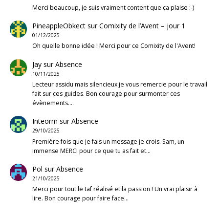
Merci beaucoup, je suis vraiment content que ça plaise :-)
PineappleObkect
sur
Comixity de l’Avent – jour 1
01/12/2025
Oh quelle bonne idée ! Merci pour ce Comixity de l'Avent!
Jay
sur
Absence
10/11/2025
Lecteur assidu mais silencieux je vous remercie pour le travail
fait sur ces guides. Bon courage pour surmonter ces
évènements.…
Inteorm
sur
Absence
29/10/2025
Première fois que je fais un message je crois. Sam, un
immense MERCI pour ce que tu as fait et…
Pol
sur
Absence
21/10/2025
Merci pour tout le taf réalisé et la passion ! Un vrai plaisir à
lire. Bon courage pour faire face…