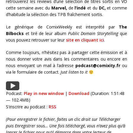
retrouverez les reviews d’une sélection de titres sortis en VO
cette semaine avec du
Marvel,
de
l’indé
et du
DC,
et comme
d’habitude la sélection des TPB fraîchement sortis.
Le générique de ComixWeekly est interprété par
The
Bilbocks
et tiré de leur album
Public Domain Storytelling
que
vous pouvez retrouver sur leur
site en cliquant ici
.
Comme toujours, n’hésitez pas à partager cette émission et à
nous donner votre avis dans les commentaires ou encore en
nous envoyant un mail à l’adresse
podcast@comixity.fr
ou
via le formulaire de contact.
Just listen to it
Podcast:
Play in new window
|
Download
(Duration: 1:51:48
— 102.4MB)
S'inscrire au podcast :
RSS
(Pour enregistrer le fichier, faites un clic droit sur Télécharger
puis Enregistrer sous… Une fois téléchargé, vous n’avez plus qu’à
lancer le fichier pour qu’il démarre dans votre lecteur de