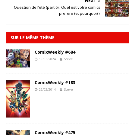
NEXT
Question de l’été (part 6) : Quel est votre comics
préféré (et pourquoi) ?
SUR LE MÊME THÈME
ComixWeekly #684
19/06/2024
Steve
ComixWeekly #183
22/02/2014
Steve
ComixWeekly #475