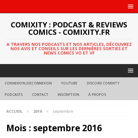
COMIXITY : PODCAST & REVIEWS
COMICS - COMIXITY.FR
A TRAVERS NOS PODCASTS ET NOS ARTICLES, DÉCOUVREZ
NOS AVIS ET CONSEILS SUR LES DERNIÈRES SORTIES ET
NEWS COMICS VO ET VF
CONNEXION|DECONNEXION
YOUTUBE
DISCORD COMIXITY
PODCASTS
CONTACT
INSCRIPTION
À PROPOS
ACCUEIL
2016
septembre
Mois :
septembre 2016