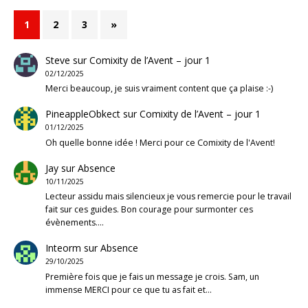
1
2
3
»
Steve
sur
Comixity de l’Avent – jour 1
02/12/2025
Merci beaucoup, je suis vraiment content que ça plaise :-)
PineappleObkect
sur
Comixity de l’Avent – jour 1
01/12/2025
Oh quelle bonne idée ! Merci pour ce Comixity de l'Avent!
Jay
sur
Absence
10/11/2025
Lecteur assidu mais silencieux je vous remercie pour le travail
fait sur ces guides. Bon courage pour surmonter ces
évènements.…
Inteorm
sur
Absence
29/10/2025
Première fois que je fais un message je crois. Sam, un
immense MERCI pour ce que tu as fait et…