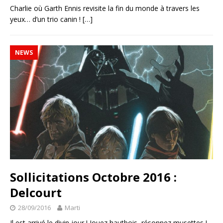
Charlie où Garth Ennis revisite la fin du monde à travers les
yeux… d’un trio canin !
[…]
NEWS
Sollicitations Octobre 2016 :
Delcourt
28/09/2016
Marti
Il est arrivé le divin jour ! Jouez hautbois, résonnez musettes !