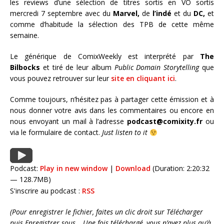
les reviews d’une sélection de titres sortis en VO sortis
mercredi 7 septembre avec du
Marvel,
de
l’indé
et du
DC,
et
comme d’habitude la sélection des TPB de cette même
semaine.
Le générique de ComixWeekly est interprété par
The
Bilbocks
et tiré de leur album
Public Domain Storytelling
que
vous pouvez retrouver sur leur
site en cliquant ici
.
Comme toujours, n’hésitez pas à partager cette émission et à
nous donner votre avis dans les commentaires ou encore en
nous envoyant un mail à l’adresse
podcast@comixity.fr
ou
via le formulaire de contact.
Just listen to it
Podcast:
Play in new window
|
Download
(Duration: 2:20:32
— 128.7MB)
S'inscrire au podcast :
RSS
(Pour enregistrer le fichier, faites un clic droit sur Télécharger
puis Enregistrer sous… Une fois téléchargé, vous n’avez plus qu’à