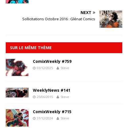
NEXT
Sollicitations Octobre 2016 : Glénat Comics
SUR LE MÊME THÈME
ComixWeekly #759
03/12/2025
Steve
WeeklyNews #141
25/06/2015
Steve
ComixWeekly #715
31/12/2024
Steve