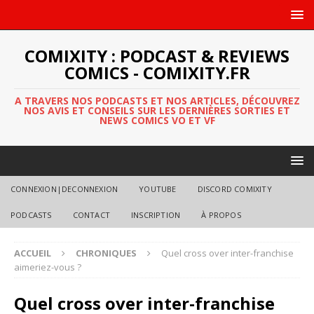
COMIXITY : PODCAST & REVIEWS
COMICS - COMIXITY.FR
A TRAVERS NOS PODCASTS ET NOS ARTICLES, DÉCOUVREZ
NOS AVIS ET CONSEILS SUR LES DERNIÈRES SORTIES ET
NEWS COMICS VO ET VF
CONNEXION|DECONNEXION
YOUTUBE
DISCORD COMIXITY
PODCASTS
CONTACT
INSCRIPTION
À PROPOS
ACCUEIL
CHRONIQUES
Quel cross over inter-franchise
aimeriez-vous ?
Quel cross over inter-franchise