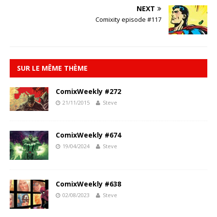
NEXT
Comixity episode #117
SUR LE MÊME THÈME
ComixWeekly #272
21/11/2015
Steve
ComixWeekly #674
19/04/2024
Steve
ComixWeekly #638
02/08/2023
Steve