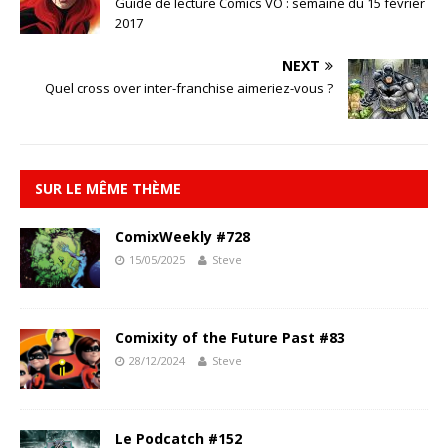
Guide de lecture Comics VO : semaine du 15 février
2017
NEXT
Quel cross over inter-franchise aimeriez-vous ?
SUR LE MÊME THÈME
ComixWeekly #728
15/05/2025
Steve
Comixity of the Future Past #83
28/12/2024
Steve
Le Podcatch #152