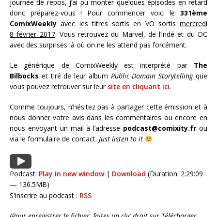
journée de repos, j’ai pu monter quelques épisodes en retard
donc préparez-vous ! Pour commencer voici le
331ème
ComixWeekly
avec les titres sortis en VO sortis
mercredi
8 février 2017
. Vous retrouvez du Marvel, de l’indé et du DC
avec des surprises là où on ne les attend pas forcément.
Le générique de ComixWeekly est interprété par
The
Bilbocks
et tiré de leur album
Public Domain Storytelling
que
vous pouvez retrouver sur leur
site en cliquant ici
.
Comme toujours, n’hésitez pas à partager cette émission et à
nous donner votre avis dans les commentaires ou encore en
nous envoyant un mail à l’adresse
podcast@comixity.fr
ou
via le formulaire de contact.
Just listen to it
Podcast:
Play in new window
|
Download
(Duration: 2:29:09
— 136.5MB)
S'inscrire au podcast :
RSS
(Pour enregistrer le fichier, faites un clic droit sur Télécharger