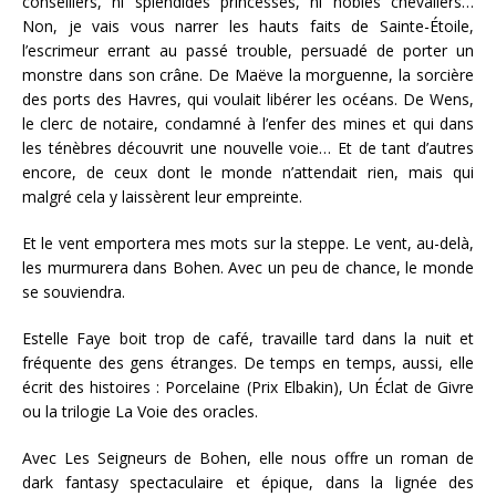
conseillers, ni splendides princesses, ni nobles chevaliers…
Non, je vais vous narrer les hauts faits de Sainte-Étoile,
l’escrimeur errant au passé trouble, persuadé de porter un
monstre dans son crâne. De Maëve la morguenne, la sorcière
des ports des Havres, qui voulait libérer les océans. De Wens,
le clerc de notaire, condamné à l’enfer des mines et qui dans
les ténèbres découvrit une nouvelle voie… Et de tant d’autres
encore, de ceux dont le monde n’attendait rien, mais qui
malgré cela y laissèrent leur empreinte.
Et le vent emportera mes mots sur la steppe. Le vent, au-delà,
les murmurera dans Bohen. Avec un peu de chance, le monde
se souviendra.
Estelle Faye boit trop de café, travaille tard dans la nuit et
fréquente des gens étranges. De temps en temps, aussi, elle
écrit des histoires : Porcelaine (Prix Elbakin), Un Éclat de Givre
ou la trilogie La Voie des oracles.
Avec Les Seigneurs de Bohen, elle nous offre un roman de
dark fantasy spectaculaire et épique, dans la lignée des