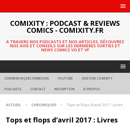
COMIXITY : PODCAST & REVIEWS
COMICS - COMIXITY.FR
A TRAVERS NOS PODCASTS ET NOS ARTICLES, DÉCOUVREZ
NOS AVIS ET CONSEILS SUR LES DERNIÈRES SORTIES ET
NEWS COMICS VO ET VF
CONNEXION|DECONNEXION
YOUTUBE
DISCORD COMIXITY
PODCASTS
CONTACT
INSCRIPTION
À PROPOS
ACCUEIL
CHRONIQUES
Tops et flops d’avril 2017 : Livres
Tops et flops d’avril 2017 : Livres