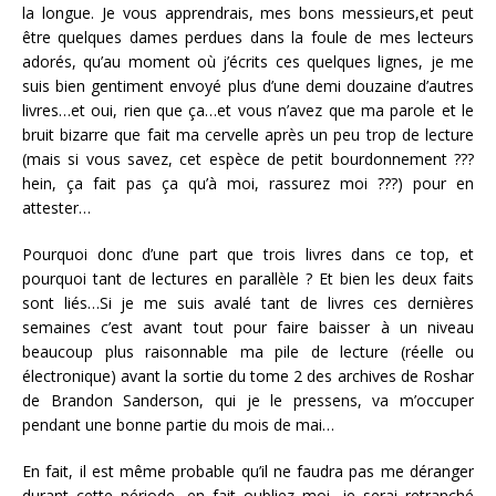
la longue. Je vous apprendrais, mes bons messieurs,et peut
être quelques dames perdues dans la foule de mes lecteurs
adorés, qu’au moment où j’écrits ces quelques lignes, je me
suis bien gentiment envoyé plus d’une demi douzaine d’autres
livres…et oui, rien que ça…et vous n’avez que ma parole et le
bruit bizarre que fait ma cervelle après un peu trop de lecture
(mais si vous savez, cet espèce de petit bourdonnement ???
hein, ça fait pas ça qu’à moi, rassurez moi ???) pour en
attester…
Pourquoi donc d’une part que trois livres dans ce top, et
pourquoi tant de lectures en parallèle ? Et bien les deux faits
sont liés…Si je me suis avalé tant de livres ces dernières
semaines c’est avant tout pour faire baisser à un niveau
beaucoup plus raisonnable ma pile de lecture (réelle ou
électronique) avant la sortie du tome 2 des archives de Roshar
de Brandon Sanderson, qui je le pressens, va m’occuper
pendant une bonne partie du mois de mai…
En fait, il est même probable qu’il ne faudra pas me déranger
durant cette période…en fait oubliez moi…je serai retranché