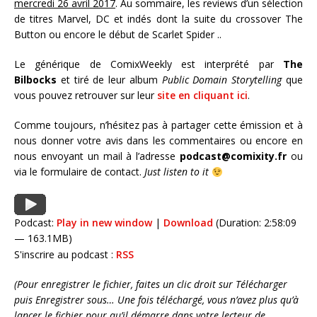
mercredi 26 avril 2017
. Au sommaire, les reviews d’un sélection
de titres Marvel, DC et indés dont la suite du crossover The
Button ou encore le début de Scarlet Spider ..
Le générique de ComixWeekly est interprété par
The
Bilbocks
et tiré de leur album
Public Domain Storytelling
que
vous pouvez retrouver sur leur
site en cliquant ici
.
Comme toujours, n’hésitez pas à partager cette émission et à
nous donner votre avis dans les commentaires ou encore en
nous envoyant un mail à l’adresse
podcast@comixity.fr
ou
via le formulaire de contact.
Just listen to it
Podcast:
Play in new window
|
Download
(Duration: 2:58:09
— 163.1MB)
S'inscrire au podcast :
RSS
(Pour enregistrer le fichier, faites un clic droit sur Télécharger
puis Enregistrer sous… Une fois téléchargé, vous n’avez plus qu’à
lancer le fichier pour qu’il démarre dans votre lecteur de