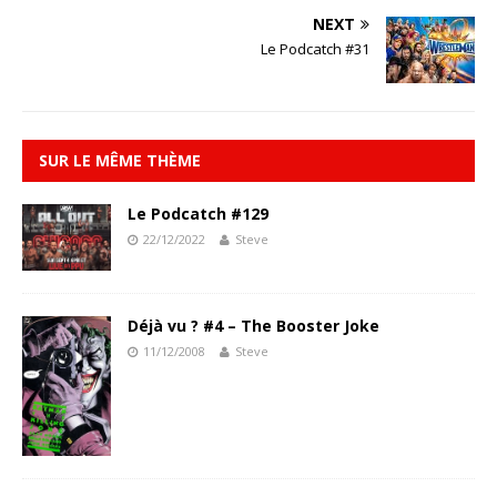
NEXT
Le Podcatch #31
SUR LE MÊME THÈME
Le Podcatch #129
22/12/2022
Steve
Déjà vu ? #4 – The Booster Joke
11/12/2008
Steve