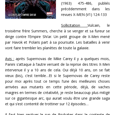
(1963) 475-486, publiés
précédemment dans les
revues X-MEN (V1) 124-133
Sollicitation :
Vulcain, le
troisième frère Summers, cherche à se venger et sa fureur se
dirige contre l’Empire Shi’ar. Un petit groupe de X-Men mené
par Havok et Polaris part à sa poursuite. Les batailles à venir
vont faire trembler les planètes de toute la galaxie.
Avis :
après Supernovas de Mike Carey il y a quelques mois,
Panini s’attaque à l’autre versant de la reprise des titres X-Men
intervenue il y a 10 ans de cela. Oui déjà 10 ans, on se fait
vieux (bis), c’est terrible…Et si le Supernovas de Carey reste
pour moi après tout ce temps l’une des meilleures choses
arrivées aux mutants en cette période, déjà, de vaches
maigres en termes de créativité, je reste beaucoup plus mitigé
sur ce gigantesque arc, qui aurait voulu être une grande saga
et qui s’est contenté de trottiner sur 12 épisodes…
Il faut bien resituer le run de Brubaker dans le contexte de