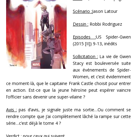
Scénario :
Jason Latour
Dessin :
Robbi Rodriguez
Episodes :
US Spider-Gwen
(2015 [II]) 9-13, inédits
Sollicitation :
La vie de Gwen
Stacy est bouleversée suite
aux événements de Spider-
Women, et c’est évidemment
ce moment-là, que le capitaine Frank Castle choisit pour entrer
en action. Est-ce que la jeune héroïne peut espérer vaincre
l’officier sans devenir une super-vilaine ?
Avis :
pas d’avis, je signale juste ma sortie…Ou comment se
rendre compte que j’ai complètement lâché la rampe sur cette
série…c’est déjà le tome 4 ?
Verdict :
pour ceux qui suivent