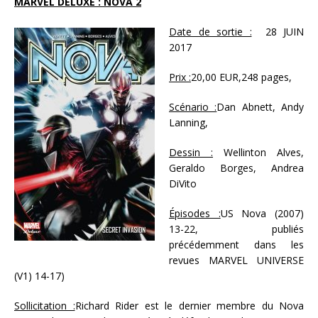
MARVEL DELUXE : NOVA 2
Date de sortie :
28 JUIN
2017
Prix :
20,00 EUR,248 pages,
Scénario :
Dan Abnett, Andy
Lanning,
Dessin :
Wellinton Alves,
Geraldo Borges, Andrea
DiVito
Épisodes :
US Nova (2007)
13-22, publiés
précédemment dans les
revues MARVEL UNIVERSE
(V1) 14-17)
Sollicitation :
Richard Rider est le dernier membre du Nova