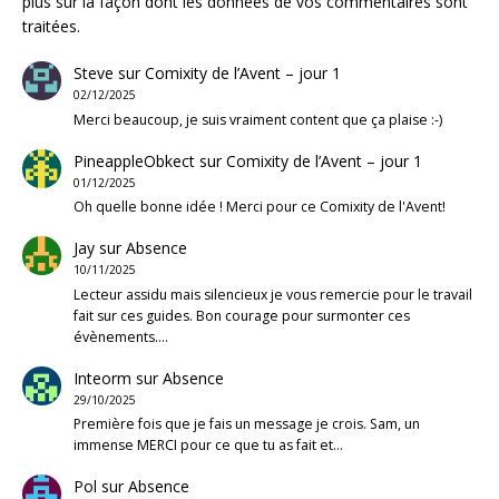
plus sur la façon dont les données de vos commentaires sont
traitées
.
Steve
sur
Comixity de l’Avent – jour 1
02/12/2025
Merci beaucoup, je suis vraiment content que ça plaise :-)
PineappleObkect
sur
Comixity de l’Avent – jour 1
01/12/2025
Oh quelle bonne idée ! Merci pour ce Comixity de l'Avent!
Jay
sur
Absence
10/11/2025
Lecteur assidu mais silencieux je vous remercie pour le travail
fait sur ces guides. Bon courage pour surmonter ces
évènements.…
Inteorm
sur
Absence
29/10/2025
Première fois que je fais un message je crois. Sam, un
immense MERCI pour ce que tu as fait et…
Pol
sur
Absence