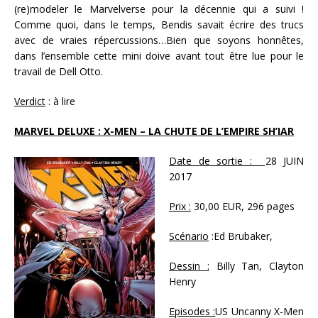
(re)modeler le Marvelverse pour la décennie qui a suivi !
Comme quoi, dans le temps, Bendis savait écrire des trucs
avec de vraies répercussions…Bien que soyons honnêtes,
dans l’ensemble cette mini doive avant tout être lue pour le
travail de Dell Otto.
Verdict
: à lire
MARVEL DELUXE : X-MEN – LA CHUTE DE L’EMPIRE SH’IAR
Date de sortie :
28 JUIN
2017
Prix :
30,00 EUR, 296 pages
Scénario
:Ed Brubaker,
Dessin :
Billy Tan, Clayton
Henry
Episodes :
US Uncanny X-Men