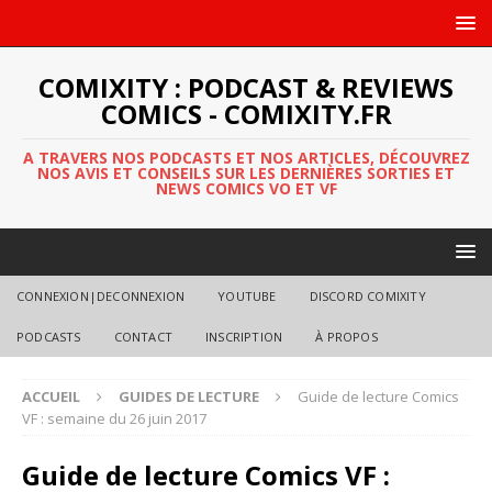
COMIXITY : PODCAST & REVIEWS
COMICS - COMIXITY.FR
A TRAVERS NOS PODCASTS ET NOS ARTICLES, DÉCOUVREZ
NOS AVIS ET CONSEILS SUR LES DERNIÈRES SORTIES ET
NEWS COMICS VO ET VF
CONNEXION|DECONNEXION
YOUTUBE
DISCORD COMIXITY
PODCASTS
CONTACT
INSCRIPTION
À PROPOS
ACCUEIL
GUIDES DE LECTURE
Guide de lecture Comics
VF : semaine du 26 juin 2017
Guide de lecture Comics VF :