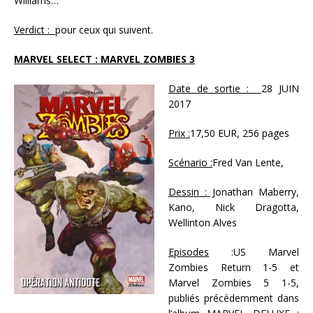
Williams…
Verdict :
pour ceux qui suivent.
MARVEL SELECT : MARVEL ZOMBIES 3
Date de sortie :
28 JUIN
2017
Prix :
17,50 EUR, 256 pages
Scénario :
Fred Van Lente,
Dessin : J
onathan Maberry,
Kano, Nick Dragotta,
Wellinton Alves
Episodes
:US Marvel
Zombies Return 1-5 et
Marvel Zombies 5 1-5,
publiés précédemment dans