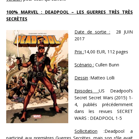
100% MARVEL : DEADPOOL – LES GUERRES TRÈS TRÈS
SECRÈTES
Date de sortie :
28 JUIN
2017
Prix :
14,00 EUR, 112 pages
Scénario :
Cullen Bunn
Dessin
:Matteo Lolli
Episodes :
US Deadpool’s
Secret Secret Wars (2015) 1-
4, publiés précédemment
dans les revues SECRET
WARS : DEADPOOL 1-5
Sollicitation
:Deadpool a
participé aux premières Guerres Secrètes, mais son rôle avait