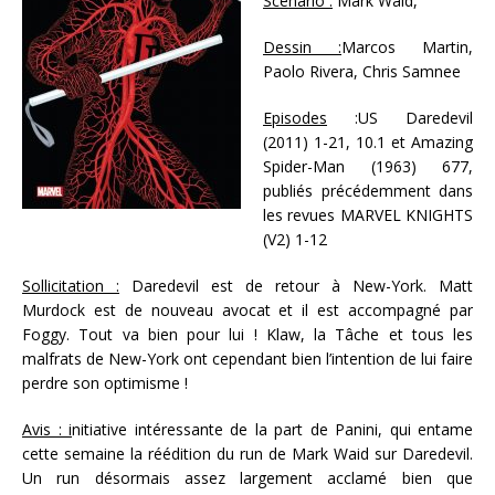
Scénario :
Mark Waid,
Dessin :
Marcos Martin,
Paolo Rivera, Chris Samnee
Episodes
:US Daredevil
(2011) 1-21, 10.1 et Amazing
Spider-Man (1963) 677,
publiés précédemment dans
les revues MARVEL KNIGHTS
(V2) 1-12
Sollicitation :
Daredevil est de retour à New-York. Matt
Murdock est de nouveau avocat et il est accompagné par
Foggy. Tout va bien pour lui ! Klaw, la Tâche et tous les
malfrats de New-York ont cependant bien l’intention de lui faire
perdre son optimisme !
Avis : i
nitiative intéressante de la part de Panini, qui entame
cette semaine la réédition du run de Mark Waid sur Daredevil.
Un run désormais assez largement acclamé bien que