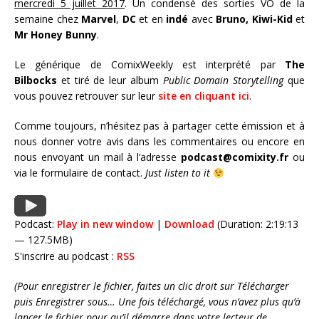
mercredi 5 juillet 2017
. Un condensé des sorties VO de la
semaine chez
Marvel
,
DC
et en
indé
avec
Bruno,
Kiwi-Kid
et
Mr Honey Bunny
.
Le générique de ComixWeekly est interprété par
The
Bilbocks
et tiré de leur album
Public Domain Storytelling
que
vous pouvez retrouver sur leur
site en cliquant ici
.
Comme toujours, n’hésitez pas à partager cette émission et à
nous donner votre avis dans les commentaires ou encore en
nous envoyant un mail à l’adresse
podcast@comixity.fr
ou
via le formulaire de contact.
Just listen to it
Podcast:
Play in new window
|
Download
(Duration: 2:19:13
— 127.5MB)
S'inscrire au podcast :
RSS
(Pour enregistrer le fichier, faites un clic droit sur Télécharger
puis Enregistrer sous… Une fois téléchargé, vous n’avez plus qu’à
lancer le fichier pour qu’il démarre dans votre lecteur de