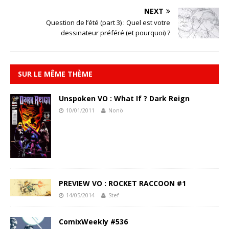
NEXT
Question de l’été (part 3) : Quel est votre
dessinateur préféré (et pourquoi) ?
SUR LE MÊME THÈME
Unspoken VO : What If ? Dark Reign
10/01/2011
Nonö
PREVIEW VO : ROCKET RACCOON #1
14/05/2014
Stef
ComixWeekly #536