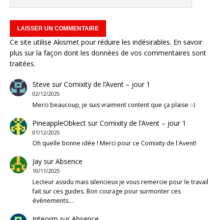
Ce site utilise Akismet pour réduire les indésirables.
En savoir
plus sur la façon dont les données de vos commentaires sont
traitées
.
Steve
sur
Comixity de l’Avent – jour 1
02/12/2025
Merci beaucoup, je suis vraiment content que ça plaise :-)
PineappleObkect
sur
Comixity de l’Avent – jour 1
01/12/2025
Oh quelle bonne idée ! Merci pour ce Comixity de l'Avent!
Jay
sur
Absence
10/11/2025
Lecteur assidu mais silencieux je vous remercie pour le travail
fait sur ces guides. Bon courage pour surmonter ces
évènements.…
Inteorm
sur
Absence