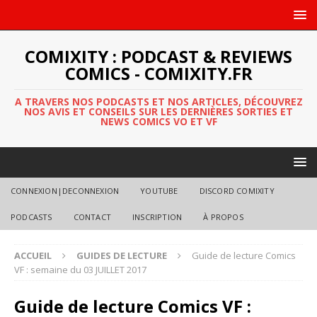
COMIXITY : PODCAST & REVIEWS
COMICS - COMIXITY.FR
A TRAVERS NOS PODCASTS ET NOS ARTICLES, DÉCOUVREZ
NOS AVIS ET CONSEILS SUR LES DERNIÈRES SORTIES ET
NEWS COMICS VO ET VF
CONNEXION|DECONNEXION
YOUTUBE
DISCORD COMIXITY
PODCASTS
CONTACT
INSCRIPTION
À PROPOS
ACCUEIL
GUIDES DE LECTURE
Guide de lecture Comics
VF : semaine du 03 JUILLET 2017
Guide de lecture Comics VF :