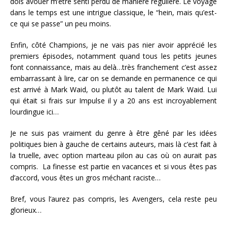
dois avouer m’être senti perdu de manière régulière. Le voyage
dans le temps est une intrigue classique, le “hein, mais qu’est-
ce qui se passe” un peu moins.
Enfin, côté Champions, je ne vais pas nier avoir apprécié les
premiers épisodes, notamment quand tous les petits jeunes
font connaissance, mais au delà…très franchement c’est assez
embarrassant à lire, car on se demande en permanence ce qui
est arrivé à Mark Waid, ou plutôt au talent de Mark Waid. Lui
qui était si frais sur Impulse il y a 20 ans est incroyablement
lourdingue ici…
Je ne suis pas vraiment du genre à être gêné par les idées
politiques bien à gauche de certains auteurs, mais là c’est fait à
la truelle, avec option marteau pilon au cas où on aurait pas
compris. La finesse est partie en vacances et si vous êtes pas
d’accord, vous êtes un gros méchant raciste…
Bref, vous l’aurez pas compris, les Avengers, cela reste peu
glorieux…