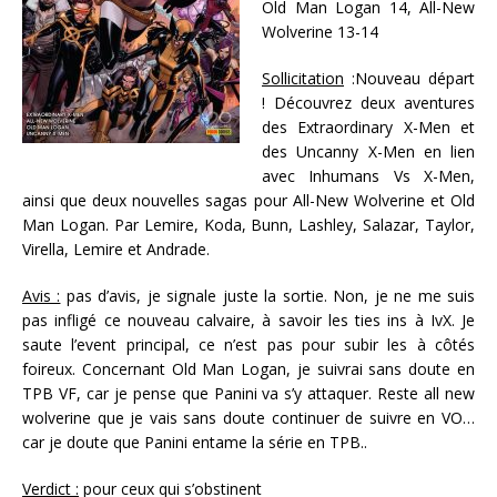
Old Man Logan 14, All-New
Wolverine 13-14
Sollicitation
:Nouveau départ
! Découvrez deux aventures
des Extraordinary X-Men et
des Uncanny X-Men en lien
avec Inhumans Vs X-Men,
ainsi que deux nouvelles sagas pour All-New Wolverine et Old
Man Logan. Par Lemire, Koda, Bunn, Lashley, Salazar, Taylor,
Virella, Lemire et Andrade.
Avis :
pas d’avis, je signale juste la sortie. Non, je ne me suis
pas infligé ce nouveau calvaire, à savoir les ties ins à IvX. Je
saute l’event principal, ce n’est pas pour subir les à côtés
foireux. Concernant Old Man Logan, je suivrai sans doute en
TPB VF, car je pense que Panini va s’y attaquer. Reste all new
wolverine que je vais sans doute continuer de suivre en VO…
car je doute que Panini entame la série en TPB..
Verdict :
pour ceux qui s’obstinent