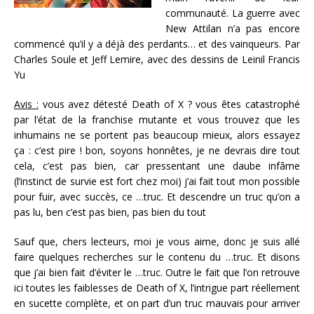
communauté. La guerre avec
New Attilan n’a pas encore
commencé qu’il y a déjà des perdants… et des vainqueurs. Par
Charles Soule et Jeff Lemire, avec des dessins de Leinil Francis
Yu
Avis :
vous avez détesté Death of X ? vous êtes catastrophé
par l’état de la franchise mutante et vous trouvez que les
inhumains ne se portent pas beaucoup mieux, alors essayez
ça : c’est pire ! bon, soyons honnêtes, je ne devrais dire tout
cela, c’est pas bien, car pressentant une daube infâme
(l’instinct de survie est fort chez moi) j’ai fait tout mon possible
pour fuir, avec succès, ce …truc. Et descendre un truc qu’on a
pas lu, ben c’est pas bien, pas bien du tout
Sauf que, chers lecteurs, moi je vous aime, donc je suis allé
faire quelques recherches sur le contenu du …truc. Et disons
que j’ai bien fait d’éviter le …truc. Outre le fait que l’on retrouve
ici toutes les faiblesses de Death of X, l’intrigue part réellement
en sucette complète, et on part d’un truc mauvais pour arriver