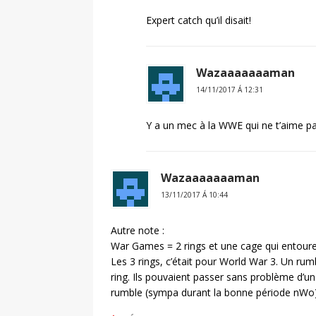
Expert catch qu’il disait!
Wazaaaaaaaman
14/11/2017 Á 12:31
Y a un mec à la WWE qui ne t’aime p
Wazaaaaaaaman
13/11/2017 Á 10:44
Autre note :
War Games = 2 rings et une cage qui entoure
Les 3 rings, c’était pour World War 3. Un ru
ring. Ils pouvaient passer sans problème d’un r
rumble (sympa durant la bonne période nWo