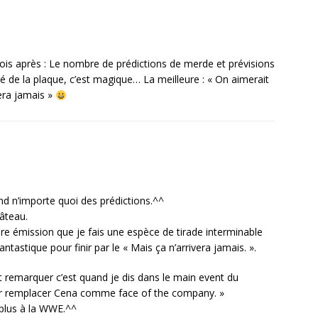
mois après : Le nombre de prédictions de merde et prévisions
é de la plaque, c’est magique… La meilleure : « On aimerait
vera jamais »
and n’importe quoi des prédictions.^^
gâteau.
re émission que je fais une espèce de tirade interminable
antastique pour finir par le « Mais ça n’arrivera jamais. ».
it remarquer c’est quand je dis dans le main event du
pour remplacer Cena comme face of the company. »
 plus à la WWE.^^