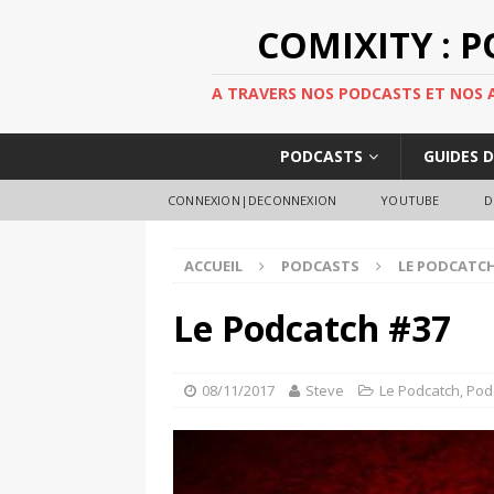
COMIXITY : 
A TRAVERS NOS PODCASTS ET NOS AR
PODCASTS
GUIDES 
CONNEXION|DECONNEXION
YOUTUBE
D
ACCUEIL
PODCASTS
LE PODCATC
Le Podcatch #37
08/11/2017
Steve
Le Podcatch
,
Pod