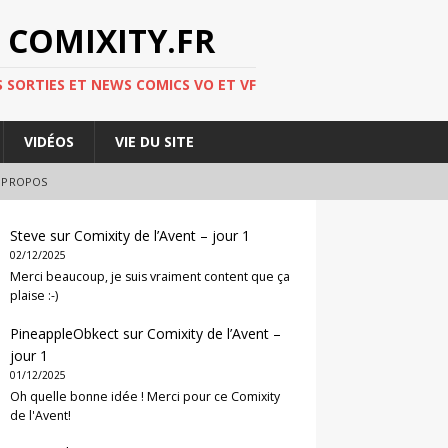
 COMIXITY.FR
 SORTIES ET NEWS COMICS VO ET VF
VIDÉOS
VIE DU SITE
 PROPOS
Steve
sur
Comixity de l’Avent – jour 1
02/12/2025
Merci beaucoup, je suis vraiment content que ça
plaise :-)
PineappleObkect
sur
Comixity de l’Avent –
jour 1
01/12/2025
Oh quelle bonne idée ! Merci pour ce Comixity
de l'Avent!