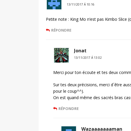
13/11/2017 Á 10:16
Petite note : King Mo n’est pas Kimbo Slice (q
RÉPONDRE
Jonat
13/11/2017 Á 13:02
Merci pour ton écoute et tes deux comm
Sur tes deux précisions, merci d´être au
pour le coup^^).
On est quand même des sacrés bras cas
RÉPONDRE
Wazaaaaaaaman