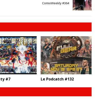
ComixWeekly #364
ity #7
Le Podcatch #132