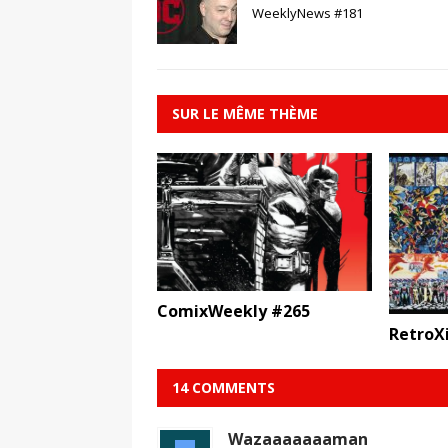
WeeklyNews #181
SUR LE MÊME THÈME
ComixWeekly #265
RetroX
14 COMMENTS
Wazaaaaaaaman