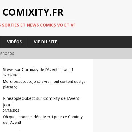
 COMIXITY.FR
 SORTIES ET NEWS COMICS VO ET VF
VIDÉOS
VIE DU SITE
 PROPOS
Steve
sur
Comixity de l’Avent – jour 1
02/12/2025
Merci beaucoup, je suis vraiment content que ça
plaise :-)
PineappleObkect
sur
Comixity de l’Avent –
jour 1
01/12/2025
Oh quelle bonne idée ! Merci pour ce Comixity
de l'Avent!