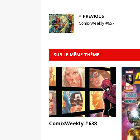
PREVIOUS
ComixWeekly #657
SUR LE MÊME THÈME
ComixWeekly #638