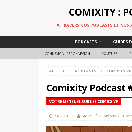
COMIXITY : 
A TRAVERS NOS PODCASTS ET NOS AR
PODCASTS
GUIDES 
CONNEXION|DECONNEXION
YOUTUBE
D
ACCUEIL
PODCASTS
COMIXITY VF
Comixity Podcast 
VOTRE MENSUEL SUR LES COMICS VF
23/12/2023
Steve
Comixity VF
,
Podc