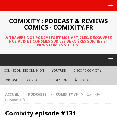
COMIXITY : PODCAST & REVIEWS
COMICS - COMIXITY.FR
A TRAVERS NOS PODCASTS ET NOS ARTICLES, DÉCOUVREZ
NOS AVIS ET CONSEILS SUR LES DERNIÈRES SORTIES ET
NEWS COMICS VO ET VF
CONNEXION|DECONNEXION
YOUTUBE
DISCORD COMIXITY
PODCASTS
CONTACT
INSCRIPTION
À PROPOS
ACCUEIL
PODCASTS
COMIXITY VF
Comixity
episode #131
Comixity episode #131