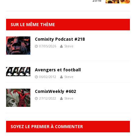
2018
SUR LE MÊME THÈME
Comixity Podcast #218
07/05/2026
Steve
Avengers et football
06/02/2012
Steve
ComixWeekly #602
27/12/2022
Steve
SOYEZ LE PREMIER À COMMENTER