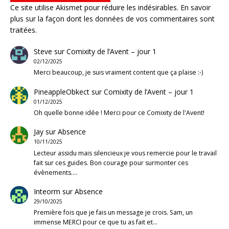
Ce site utilise Akismet pour réduire les indésirables.
En savoir
plus sur la façon dont les données de vos commentaires sont
traitées
.
Steve
sur
Comixity de l’Avent – jour 1
02/12/2025
Merci beaucoup, je suis vraiment content que ça plaise :-)
PineappleObkect
sur
Comixity de l’Avent – jour 1
01/12/2025
Oh quelle bonne idée ! Merci pour ce Comixity de l'Avent!
Jay
sur
Absence
10/11/2025
Lecteur assidu mais silencieux je vous remercie pour le travail
fait sur ces guides. Bon courage pour surmonter ces
évènements.…
Inteorm
sur
Absence
29/10/2025
Première fois que je fais un message je crois. Sam, un
immense MERCI pour ce que tu as fait et…