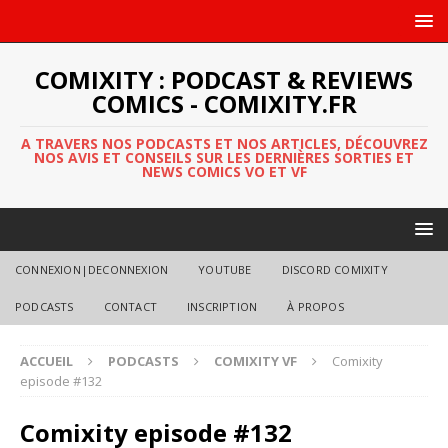
COMIXITY : PODCAST & REVIEWS
COMICS - COMIXITY.FR
A TRAVERS NOS PODCASTS ET NOS ARTICLES, DÉCOUVREZ
NOS AVIS ET CONSEILS SUR LES DERNIÈRES SORTIES ET
NEWS COMICS VO ET VF
CONNEXION|DECONNEXION
YOUTUBE
DISCORD COMIXITY
PODCASTS
CONTACT
INSCRIPTION
À PROPOS
ACCUEIL
PODCASTS
COMIXITY VF
Comixity
episode #132
Comixity episode #132