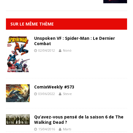
SUR LE MÊME THÈME
Unspoken VF : Spider-Man : Le Dernier
Combat
02/04/2012
Nonö
ComixWeekly #573
03/06/2022
Steve
Qu’avez-vous pensé de la saison 6 de The
Walking Dead ?
15/04/2016
Marti