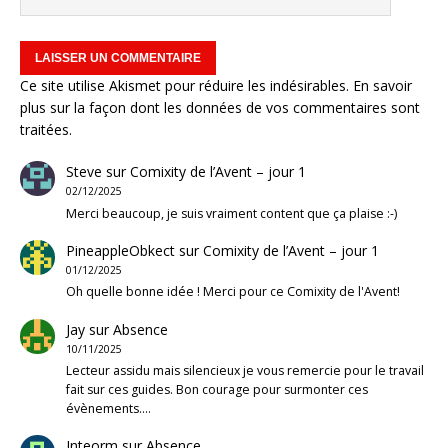
Ce site utilise Akismet pour réduire les indésirables.
En savoir
plus sur la façon dont les données de vos commentaires sont
traitées
.
Steve
sur
Comixity de l’Avent – jour 1
02/12/2025
Merci beaucoup, je suis vraiment content que ça plaise :-)
PineappleObkect
sur
Comixity de l’Avent – jour 1
01/12/2025
Oh quelle bonne idée ! Merci pour ce Comixity de l'Avent!
Jay
sur
Absence
10/11/2025
Lecteur assidu mais silencieux je vous remercie pour le travail
fait sur ces guides. Bon courage pour surmonter ces
évènements.…
Inteorm
sur
Absence