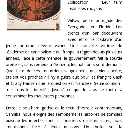
Sollicitation :
Leur faim
justifie les moyens
Willow, petite bourgade des
Everglades en Floride. Les
clients d’un bar découvrent
avec effroi le cadavre d’un
jeune homme dévoré vivant. Une nouvelle victime de
l’épidémie de cannibalisme qui frappe la région depuis plusieurs
années. Face à cette menace, le gouvernement fait la sourde
oreille et, sans remède à l’horizon, les habitants sont démunis.
Que faire de ces meurtriers sanguinaires qui, hier encore,
étaient vos proches ? Il n’y a guère que pour les frangins Cash
et Grady Hansen que la question est tranchée. Seule solution :
tuer tous les infectés. Jusqu’à ce que le virus se mette à
contaminer les mauvaises personnes…
Entre le southern gothic et le récit d‘horreur contemporain,
Cannibal nous éloigne des sempiternelles histoires de zombies
puisque les infectés sont ici conscients de leurs actes, mais
impuissants face à leurs pulsions. Un thriller sur la