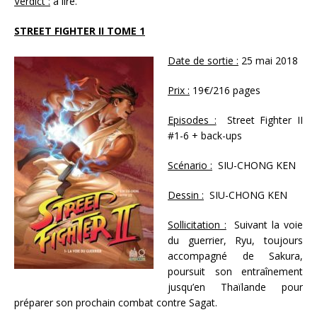
Verdict :
à lire.
STREET FIGHTER II TOME 1
Date de sortie :
25 mai 2018
Prix :
19€/216 pages
Episodes :
Street Fighter II
#1-6 + back-ups
Scénario :
SIU-CHONG KEN
Dessin :
SIU-CHONG KEN
Sollicitation :
Suivant la voie
du guerrier, Ryu, toujours
accompagné de Sakura,
poursuit son entraînement
jusqu’en Thaïlande pour
préparer son prochain combat contre Sagat.