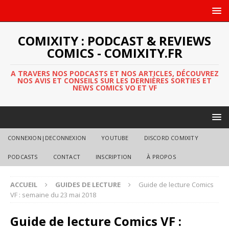
COMIXITY : PODCAST & REVIEWS
COMICS - COMIXITY.FR
A TRAVERS NOS PODCASTS ET NOS ARTICLES, DÉCOUVREZ
NOS AVIS ET CONSEILS SUR LES DERNIÈRES SORTIES ET
NEWS COMICS VO ET VF
CONNEXION|DECONNEXION
YOUTUBE
DISCORD COMIXITY
PODCASTS
CONTACT
INSCRIPTION
À PROPOS
ACCUEIL
GUIDES DE LECTURE
Guide de lecture Comics
VF : semaine du 23 mai 2018
Guide de lecture Comics VF :