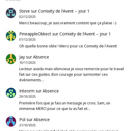
Steve
sur
Comixity de l’Avent – jour 1
02/12/2025
Merci beaucoup, je suis vraiment content que ça plaise :-)
PineappleObkect
sur
Comixity de l’Avent – jour 1
01/12/2025
Oh quelle bonne idée ! Merci pour ce Comixity de l'Avent!
Jay
sur
Absence
10/11/2025
Lecteur assidu mais silencieux je vous remercie pour le travail
fait sur ces guides. Bon courage pour surmonter ces
évènements.…
Inteorm
sur
Absence
29/10/2025
Première fois que je fais un message je crois. Sam, un
immense MERCI pour ce que tu as fait et…
Pol
sur
Absence
21/10/2025