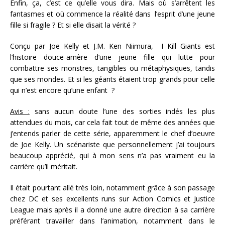
Enfin, ça, c’est ce qu’elle vous dira. Mais où s’arrêtent les
fantasmes et où commence la réalité dans l’esprit d’une jeune
fille si fragile ? Et si elle disait la vérité ?
Conçu par Joe Kelly et J.M. Ken Niimura, I Kill Giants est
l’histoire douce-amère d’une jeune fille qui lutte pour
combattre ses monstres, tangibles ou métaphysiques, tandis
que ses mondes. Et si les géants étaient trop grands pour celle
qui n’est encore qu’une enfant ?
Avis :
sans aucun doute l’une des sorties indés les plus
attendues du mois, car cela fait tout de même des années que
j’entends parler de cette série, apparemment le chef d’oeuvre
de Joe Kelly. Un scénariste que personnellement j’ai toujours
beaucoup apprécié, qui à mon sens n’a pas vraiment eu la
carrière qu’il méritait.
Il était pourtant allé très loin, notamment grâce à son passage
chez DC et ses excellents runs sur Action Comics et Justice
League mais après il a donné une autre direction à sa carrière
préférant travailler dans l’animation, notamment dans le