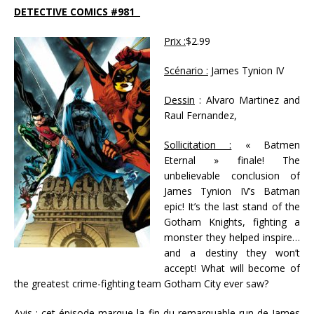
DETECTIVE COMICS #981
Prix :
$2.99
Scénario :
James Tynion IV
Dessin
: Alvaro Martinez and
Raul Fernandez,
Sollicitation :
« Batmen
Eternal » finale! The
unbelievable conclusion of
James Tynion IV’s Batman
epic! It’s the last stand of the
Gotham Knights, fighting a
monster they helped inspire…
and a destiny they won’t
accept! What will become of
the greatest crime-fighting team Gotham City ever saw?
Avis :
cet épisode marque la fin du remarquable run de James