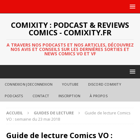
COMIXITY : PODCAST & REVIEWS
COMICS - COMIXITY.FR
A TRAVERS NOS PODCASTS ET NOS ARTICLES, DÉCOUVREZ
NOS AVIS ET CONSEILS SUR LES DERNIÈRES SORTIES ET
NEWS COMICS VO ET VF
CONNEXION|DECONNEXION
YOUTUBE
DISCORD COMIXITY
PODCASTS
CONTACT
INSCRIPTION
À PROPOS
ACCUEIL
GUIDES DE LECTURE
Guide de lecture Comics
VO : semaine du 23 mai 2018
Guide de lecture Comics VO :