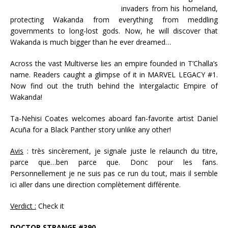
invaders from his homeland,
protecting Wakanda from everything from meddling
governments to long-lost gods. Now, he will discover that
Wakanda is much bigger than he ever dreamed…
Across the vast Multiverse lies an empire founded in T’Challa’s
name. Readers caught a glimpse of it in MARVEL LEGACY #1.
Now find out the truth behind the Intergalactic Empire of
Wakanda!
Ta-Nehisi Coates welcomes aboard fan-favorite artist Daniel
Acuña for a Black Panther story unlike any other!
Avis
: très sincèrement, je signale juste le relaunch du titre,
parce que…ben parce que. Donc pour les fans.
Personnellement je ne suis pas ce run du tout, mais il semble
ici aller dans une direction complètement différente.
Verdict :
Check it
DOCTOR STRANGE #390