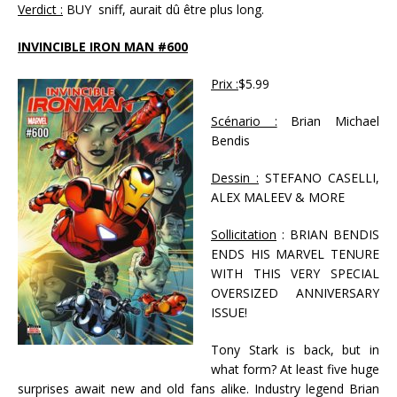
Verdict :
BUY sniff, aurait dû être plus long.
INVINCIBLE IRON MAN #600
Prix :
$5.99
Scénario :
Brian Michael
Bendis
Dessin :
STEFANO CASELLI,
ALEX MALEEV & MORE
Sollicitation
: BRIAN BENDIS
ENDS HIS MARVEL TENURE
WITH THIS VERY SPECIAL
OVERSIZED ANNIVERSARY
ISSUE!
Tony Stark is back, but in
what form? At least five huge
surprises await new and old fans alike. Industry legend Brian