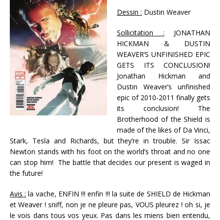
Dessin :
Dustin Weaver
Sollicitation :
JONATHAN
HICKMAN & DUSTIN
WEAVER’S UNFINISHED EPIC
GETS ITS CONCLUSION!
Jonathan Hickman and
Dustin Weaver’s unfinished
epic of 2010-2011 finally gets
its conclusion! The
Brotherhood of the Shield is
made of the likes of Da Vinci,
Stark, Tesla and Richards, but they’re in trouble. Sir Issac
Newton stands with his foot on the world’s throat and no one
can stop him! The battle that decides our present is waged in
the future!
Avis :
la vache, ENFIN !!! enfin !!! la suite de SHIELD de Hickman
et Weaver ! sniff, non je ne pleure pas, VOUS pleurez ! oh si, je
le vois dans tous vos yeux. Pas dans les miens bien entendu,