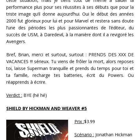
cette situation, mais je tiens tout de même à saluer la
performance plus pour ses réussites à ses débuts que pour la
triste image qu’il donne aujourd’hui. Oui le début des années
2000 fut glorieux pour lui et pour Marvel et restera sans doute
l’une des périodes les plus passionnantes de l’éditeur, du
succès de USM, à Daredevil, à la manière dont il a revigoré les
Avengers.
Bref, Brian, merci et surtout, surtout : PRENDS DES XXX DE
VACANCES !!! sérieux. Tu viens de frôler la mort, alors reposes
toi, laisse Superman tranquille et prends du temps pour toi et
ta famille, recharge tes batteries, écrit du Powers. Ou
réapprends à écrire.
Verdict :
BYE (hé hé)
SHIELD BY HICKMAN AND WEAVER #5
Prix :
$3.99
Scénario :
Jonathan Hickman