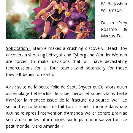
IV & Joshua
Williamson
Dessin
:Riley
Rossmo &
Marcus To
Sollicitation :
Starfire makes a crushing discovery, Beast Boy
uncovers a shocking betrayal, and Cyborg and Wonder Woman
are forced to make decisions that will have devastating
repercussions for all four teams…and potentially for those
they left behind on Earth.
Avis :
suite de la petite folie de Scott Snyder et Co, alors qu’un
assemblage hétéroclite de super-héros et super-vilains tente
d’arrêter la menace issue de la fracture du source Wall. Le
second épisode nous mettait tout ce petit monde dans une
XXX noire après l’intervention d’Amanda Waller contre Brainiac
seul à détenir les informations sur le plan pour sauver tout ce
petit monde. Merci Amanda !!!