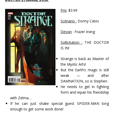
Prix
:$3.99
Scénario :
Donny Cates
Dessin
: Frazer Irving
Sollicitation :
THE DOCTOR
IS IN!
Strange is back as Master of
the Mystic Arts!
But the Earth’s magic is still
weak — and after
DAMNATION, so is Stephen.
He needs to get in fighting
form and repair his friendship
with Zelma…
If he can just shake special guest SPIDER-MAN long
enough to get some work done!