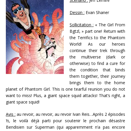
Scénario :
Jeff Lemire
Dessin :
Evan Shaner
Sollicitation :
« The Girl From
Bgtzl, » part one! Return with
the Terrifics to the Phantom
World! As our heroes
continue their trek through
the multiverse (dark or
otherwise) to find a cure for
the condition that binds
them together, their journey
brings them to the home
planet of Phantom Girl. This is one tearful reunion you do not
want to miss! Plus, a giant space squid attacks! That’s right, a
giant space squid!
Avis :
au revoir, au revoir, au revoir Ivan Reis…Après 2 épisodes
½, le voilà déjà parti pour soutenir le prochain désastre
Bendisien sur Superman (qui apparemment n’a pas encore