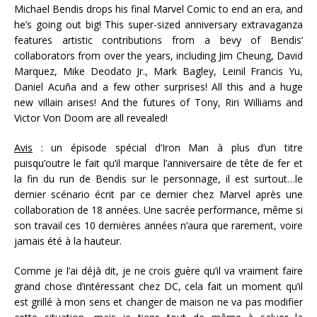
Michael Bendis drops his final Marvel Comic to end an era, and
he’s going out big! This super-sized anniversary extravaganza
features artistic contributions from a bevy of Bendis’
collaborators from over the years, including Jim Cheung, David
Marquez, Mike Deodato Jr., Mark Bagley, Leinil Francis Yu,
Daniel Acuña and a few other surprises! All this and a huge
new villain arises! And the futures of Tony, Riri Williams and
Victor Von Doom are all revealed!
Avis
: un épisode spécial d’Iron Man à plus d’un titre
puisqu’outre le fait qu’il marque l’anniversaire de tête de fer et
la fin du run de Bendis sur le personnage, il est surtout…le
dernier scénario écrit par ce dernier chez Marvel après une
collaboration de 18 années. Une sacrée performance, même si
son travail ces 10 dernières années n’aura que rarement, voire
jamais été à la hauteur.
Comme je l’ai déjà dit, je ne crois guère qu’il va vraiment faire
grand chose d’intéressant chez DC, cela fait un moment qu’il
est grillé à mon sens et changer de maison ne va pas modifier