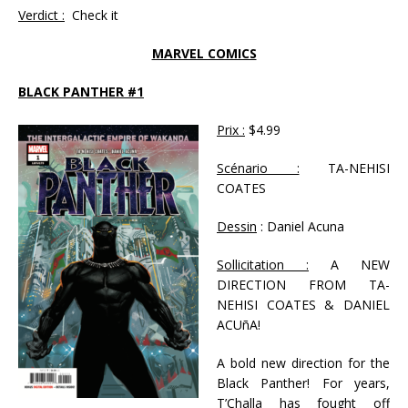
Verdict :
Check it
MARVEL COMICS
BLACK PANTHER #1
Prix :
$4.99
Scénario :
TA-NEHISI
COATES
Dessin
: Daniel Acuna
Sollicitation :
A NEW
DIRECTION FROM TA-
NEHISI COATES & DANIEL
ACUñA!
A bold new direction for the
Black Panther! For years,
T’Challa has fought off