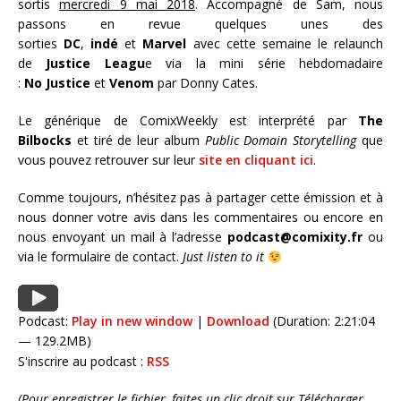
sortis
mercredi 9 mai 2018
. Accompagné de Sam, nous
passons en revue quelques unes des
sorties
DC
,
indé
et
Marvel
avec cette semaine le relaunch
de
Justice Leagu
e via la mini série hebdomadaire
:
No Justice
et
Venom
par Donny Cates.
Le générique de ComixWeekly est interprété par
The
Bilbocks
et tiré de leur album
Public Domain Storytelling
que
vous pouvez retrouver sur leur
site en cliquant ici
.
Comme toujours, n’hésitez pas à partager cette émission et à
nous donner votre avis dans les commentaires ou encore en
nous envoyant un mail à l’adresse
podcast@comixity.fr
ou
via le formulaire de contact.
Just listen to it
Podcast:
Play in new window
|
Download
(Duration: 2:21:04
— 129.2MB)
S'inscrire au podcast :
RSS
(Pour enregistrer le fichier, faites un clic droit sur Télécharger