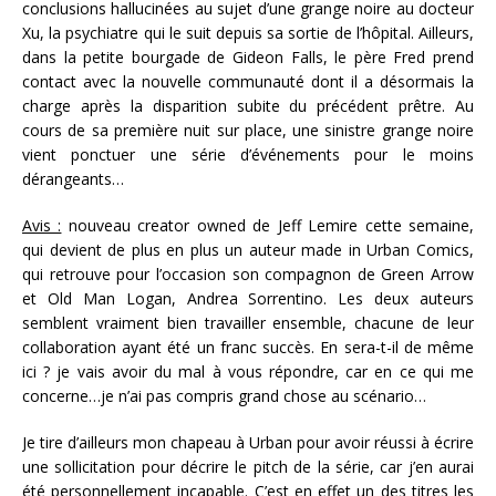
conclusions hallucinées au sujet d’une grange noire au docteur
Xu, la psychiatre qui le suit depuis sa sortie de l’hôpital. Ailleurs,
dans la petite bourgade de Gideon Falls, le père Fred prend
contact avec la nouvelle communauté dont il a désormais la
charge après la disparition subite du précédent prêtre. Au
cours de sa première nuit sur place, une sinistre grange noire
vient ponctuer une série d’événements pour le moins
dérangeants…
Avis :
nouveau creator owned de Jeff Lemire cette semaine,
qui devient de plus en plus un auteur made in Urban Comics,
qui retrouve pour l’occasion son compagnon de Green Arrow
et Old Man Logan, Andrea Sorrentino. Les deux auteurs
semblent vraiment bien travailler ensemble, chacune de leur
collaboration ayant été un franc succès. En sera-t-il de même
ici ? je vais avoir du mal à vous répondre, car en ce qui me
concerne…je n’ai pas compris grand chose au scénario…
Je tire d’ailleurs mon chapeau à Urban pour avoir réussi à écrire
une sollicitation pour décrire le pitch de la série, car j’en aurai
été personnellement incapable. C’est en effet un des titres les