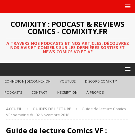
COMIXITY : PODCAST & REVIEWS
COMICS - COMIXITY.FR
A TRAVERS NOS PODCASTS ET NOS ARTICLES, DÉCOUVREZ
NOS AVIS ET CONSEILS SUR LES DERNIÈRES SORTIES ET
NEWS COMICS VO ET VF
CONNEXION|DECONNEXION
YOUTUBE
DISCORD COMIXITY
PODCASTS
CONTACT
INSCRIPTION
À PROPOS
ACCUEIL
GUIDES DE LECTURE
Guide de lecture Comics
VF : semaine du 02 Novembre 2018
Guide de lecture Comics VF :