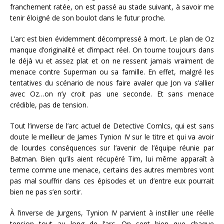
franchement ratée, on est passé au stade suivant, à savoir me
tenir éloigné de son boulot dans le futur proche.
L’arc est bien évidemment décompressé à mort. Le plan de Oz
manque d’originalité et d’impact réel. On tourne toujours dans
le déjà vu et assez plat et on ne ressent jamais vraiment de
menace contre Superman ou sa famille. En effet, malgré les
tentatives du scénario de nous faire avaler que Jon va s’allier
avec Oz…on n’y croit pas une seconde. Et sans menace
crédible, pas de tension.
Tout l’inverse de l’arc actuel de Detective Comlcs, qui est sans
doute le meilleur de James Tynion IV sur le titre et qui va avoir
de lourdes conséquences sur l’avenir de l’équipe réunie par
Batman. Bien qu’ils aient récupéré Tim, lui même apparaît à
terme comme une menace, certains des autres membres vont
pas mal souffrir dans ces épisodes et un d’entre eux pourrait
bien ne pas s’en sortir.
À l’inverse de Jurgens, Tynion IV parvient à instiller une réelle
tension tout au long de l’arc. On sent bien que chaque