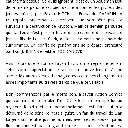
cauchemardesque. Ce qu’ils ignorent, c’est qu’un Aquaman issu
de la même période est bien décidé à contrer les projets des
jeunes héros, par Bryan HITCH et Fernando PASARIN. À
Metropolis, Superman a découvert que son père Jor-El a
survécu à la destruction de Krypton. Mais ce dernier, persuadé
que la Terre n’est pas un havre de paix, tente de convaincre
Jon, le fils de Lois et Clark, de le suivre vers une planète de
surhommes. Un conflit de générations se prépare, orchestré
par Dan JURGENS et Viktor BOGDANOVIC.
Avis :
alors que le run de Bryan Hitch, ou le règne de terreur
selon votre appréciation de son travail, arrive bientôt à son
terme, les autres séries du mag connaissent des changements
assez importants au travers d’arcs de qualité variable.
Bon, commençons par le moins bon. à savoir Action Comics
qui continue de dérouler l’arc Oz Effect en principe lié au
mystère Rebirth et qui personnellement est l’arc qui m’a
détourné de la série. Je n’étais guère un fan du travail de Dan
Jurgens sur le titre jusque là, mais avec ces épisodes qui au
final ne mènent pas à grand chose et dont l’exécution est