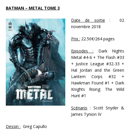
BATMAN – METAL TOME 3
Date de sortie
: 02
novembre 2018
Prix :
22.50€/264 pages
Episodes :
Dark Nights
Metal #4-6 + The Flash #33
+ Justice League #32-33 +
Hal Jordan and the Green
Lantern Corps #32 +
Hawkman Found #1 + Dark
Knights Rising: The Wild
Hunt #1
Scénario
: Scott Snyder &
James Tynion IV
Dessin :
Greg Capullo