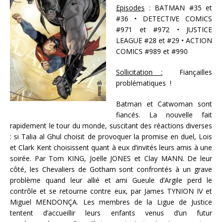
Episodes
: BATMAN #35 et
#36 • DETECTIVE COMICS
#971 et #972 • JUSTICE
LEAGUE #28 et #29 • ACTION
COMICS #989 et #990
Sollicitation :
Fiançailles
problématiques !
Batman et Catwoman sont
fiancés. La nouvelle fait
rapidement le tour du monde, suscitant des réactions diverses
: si Talia al Ghul choisit de provoquer la promise en duel, Lois
et Clark Kent choisissent quant à eux d’invités leurs amis à une
soirée. Par Tom KING, Joëlle JONES et Clay MANN. De leur
côté, les Chevaliers de Gotham sont confrontés à un grave
problème quand leur allié et ami Gueule d’Argile perd le
contrôle et se retourne contre eux, par James TYNION IV et
Miguel MENDONÇA. Les membres de la Ligue de Justice
tentent d’accueillir leurs enfants venus d’un futur