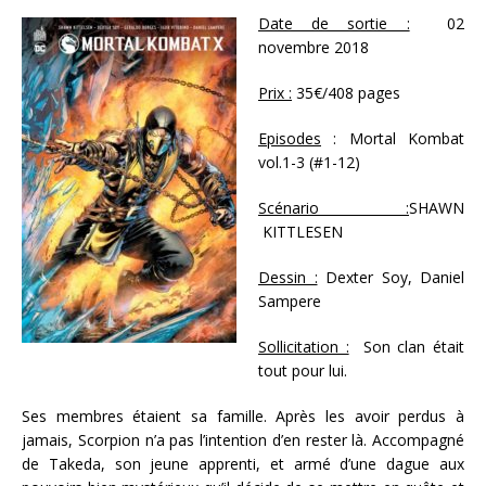
Date de sortie :
02
novembre 2018
Prix :
35€/408 pages
Episodes
: Mortal Kombat
vol.1-3 (#1-12)
Scénario :
SHAWN
KITTLESEN
Dessin :
Dexter Soy, Daniel
Sampere
Sollicitation :
Son clan était
tout pour lui.
Ses membres étaient sa famille. Après les avoir perdus à
jamais, Scorpion n’a pas l’intention d’en rester là. Accompagné
de Takeda, son jeune apprenti, et armé d’une dague aux