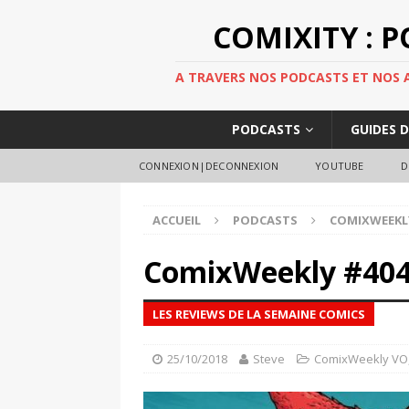
COMIXITY : 
A TRAVERS NOS PODCASTS ET NOS AR
PODCASTS
GUIDES 
CONNEXION|DECONNEXION
YOUTUBE
D
ACCUEIL
PODCASTS
COMIXWEEKL
ComixWeekly #40
LES REVIEWS DE LA SEMAINE COMICS
25/10/2018
Steve
ComixWeekly VO