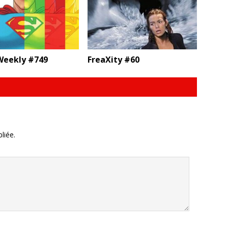
eekly #749
FreaXity #60
liée.