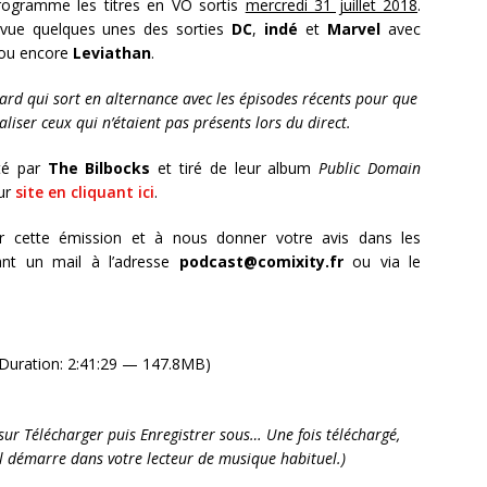
rogramme les titres en VO sortis
mercredi 31 juillet 2018
.
ue quelques unes des sorties
DC
,
indé
et
Marvel
avec
u encore
Leviathan
.
rd qui sort en alternance avec les épisodes récents pour que
aliser ceux qui n’étaient pas présents lors du direct.
té par
The Bilbocks
et tiré de leur album
Public Domain
ur
site en cliquant ici
.
r cette émission et à nous donner votre avis dans les
nt un mail à l’adresse
podcast@comixity.fr
ou via le
Duration: 2:41:29 — 147.8MB)
it sur Télécharger puis Enregistrer sous… Une fois téléchargé,
’il démarre dans votre lecteur de musique habituel.)