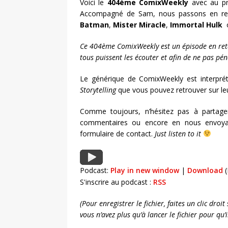
Voici le
404ème ComixWeekly
avec au p
Accompagné de Sam, nous passons en rev
Batman
,
Mister Miracle
,
Immortal Hulk
o
Ce 404ème ComixWeekly est un épisode en reta
tous puissent les écouter et afin de ne pas pén
Le générique de ComixWeekly est interpré
Storytelling
que vous pouvez retrouver sur le
Comme toujours, n’hésitez pas à partage
commentaires ou encore en nous envoya
formulaire de contact.
Just listen to it
Podcast:
Play in new window
|
Download
(
S'inscrire au podcast :
RSS
(Pour enregistrer le fichier, faites un clic dro
vous n’avez plus qu’à lancer le fichier pour qu