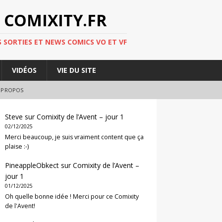
 COMIXITY.FR
 SORTIES ET NEWS COMICS VO ET VF
VIDÉOS
VIE DU SITE
 PROPOS
Steve
sur
Comixity de l’Avent – jour 1
02/12/2025
Merci beaucoup, je suis vraiment content que ça
plaise :-)
PineappleObkect
sur
Comixity de l’Avent –
jour 1
01/12/2025
Oh quelle bonne idée ! Merci pour ce Comixity
de l'Avent!