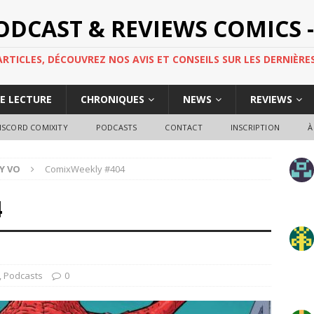
PODCAST & REVIEWS COMICS -
TICLES, DÉCOUVREZ NOS AVIS ET CONSEILS SUR LES DERNIÈRES
DE LECTURE
CHRONIQUES
NEWS
REVIEWS
ISCORD COMIXITY
PODCASTS
CONTACT
INSCRIPTION
À
Y VO
ComixWeekly #404
4
,
Podcasts
0