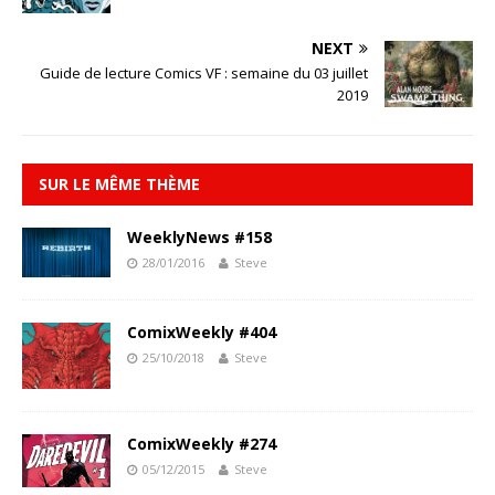
NEXT
Guide de lecture Comics VF : semaine du 03 juillet
2019
SUR LE MÊME THÈME
WeeklyNews #158
28/01/2016
Steve
ComixWeekly #404
25/10/2018
Steve
ComixWeekly #274
05/12/2015
Steve