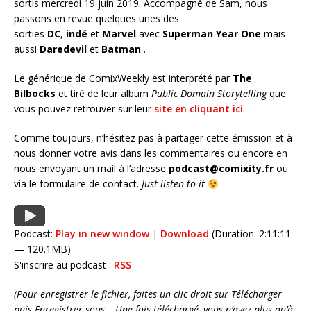
sortis mercredi 19 juin 2019. Accompagné de Sam, nous
passons en revue quelques unes des
sorties
DC
,
indé
et
Marvel
avec
Superman Year One
mais
aussi
Daredevil
et
Batman
.
Le générique de ComixWeekly est interprété par
The
Bilbocks
et tiré de leur album
Public Domain Storytelling
que
vous pouvez retrouver sur leur
site en cliquant ici
.
Comme toujours, n’hésitez pas à partager cette émission et à
nous donner votre avis dans les commentaires ou encore en
nous envoyant un mail à l’adresse
podcast@comixity.fr
ou
via le formulaire de contact.
Just listen to it
Podcast:
Play in new window
|
Download
(Duration: 2:11:11
— 120.1MB)
S'inscrire au podcast :
RSS
(Pour enregistrer le fichier, faites un clic droit sur Télécharger
puis Enregistrer sous… Une fois téléchargé, vous n’avez plus qu’à