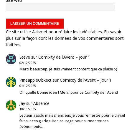
Site web
Ce site utilise Akismet pour réduire les indésirables.
En savoir
plus sur la façon dont les données de vos commentaires sont
traitées
.
Steve
sur
Comixity de l’Avent – jour 1
02/12/2025
Merci beaucoup, je suis vraiment content que ça plaise :-)
PineappleObkect
sur
Comixity de l’Avent – jour 1
01/12/2025
Oh quelle bonne idée ! Merci pour ce Comixity de l'Avent!
Jay
sur
Absence
10/11/2025
Lecteur assidu mais silencieux je vous remercie pour le travail
fait sur ces guides. Bon courage pour surmonter ces
évènements.…