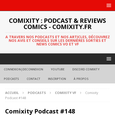
COMIXITY : PODCAST & REVIEWS
COMICS - COMIXITY.FR
A TRAVERS NOS PODCASTS ET NOS ARTICLES, DÉCOUVREZ
NOS AVIS ET CONSEILS SUR LES DERNIÈRES SORTIES ET
NEWS COMICS VO ET VF
CONNEXION|DECONNEXION
YOUTUBE
DISCORD COMIXITY
PODCASTS
CONTACT
INSCRIPTION
À PROPOS
ACCUEIL
PODCASTS
COMIXITY VF
Comixity
Podcast #148
Comixity Podcast #148