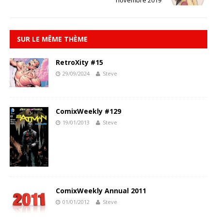
novembre 2019
SUR LE MÊME THÈME
RetroXity #15
29/09/2024
Steve
ComixWeekly #129
19/01/2013
Steve
ComixWeekly Annual 2011
01/01/2012
Steve