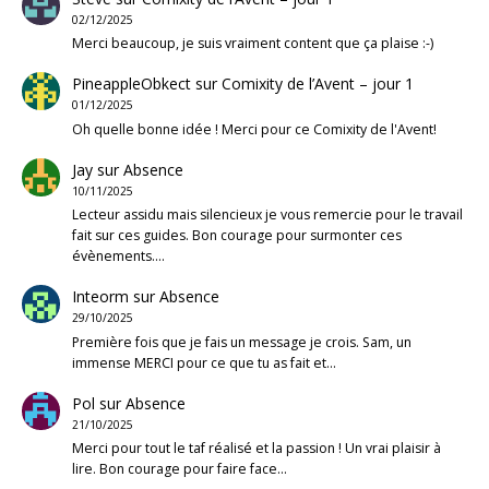
02/12/2025
Merci beaucoup, je suis vraiment content que ça plaise :-)
PineappleObkect
sur
Comixity de l’Avent – jour 1
01/12/2025
Oh quelle bonne idée ! Merci pour ce Comixity de l'Avent!
Jay
sur
Absence
10/11/2025
Lecteur assidu mais silencieux je vous remercie pour le travail
fait sur ces guides. Bon courage pour surmonter ces
évènements.…
Inteorm
sur
Absence
29/10/2025
Première fois que je fais un message je crois. Sam, un
immense MERCI pour ce que tu as fait et…
Pol
sur
Absence
21/10/2025
Merci pour tout le taf réalisé et la passion ! Un vrai plaisir à
lire. Bon courage pour faire face…