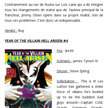
Contrairement au run de Rucka sur Lois Lane qui a dû intégrer
tous les changements de statut quo de l’auteur principal de la
franchise, Jimmy Olsen opère dans sa propre réalité, loin de
tous ces problèmes. C’est donc un indispensable.
Verdict :
Buy
YEAR OF THE VILLAIN HELL ARISEN #4
Prix
: $4.99
Scénario :
James Tynion IV
Dessin :
Steve Epting
Sollicitation :
This is it! Lex
Luthor has gathered a strike
force of villains he’s leveled
up to be the baddest bad
guys around—Captain Cold,
Oracle, Solomon Grundy,