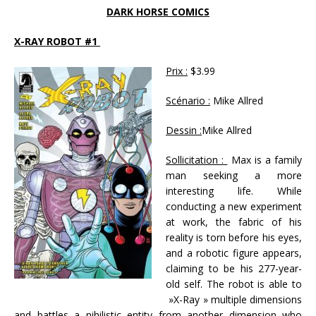
DARK HORSE COMICS
X-RAY ROBOT #1
Prix :
$3.99
Scénario :
Mike Allred
Dessin :
Mike Allred
Sollicitation :
Max is a family
man seeking a more
interesting life. While
conducting a new experiment
at work, the fabric of his
reality is torn before his eyes,
and a robotic figure appears,
claiming to be his 277-year-
old self. The robot is able to
»X-Ray » multiple dimensions
and battles a nihilistic entity from another dimension who