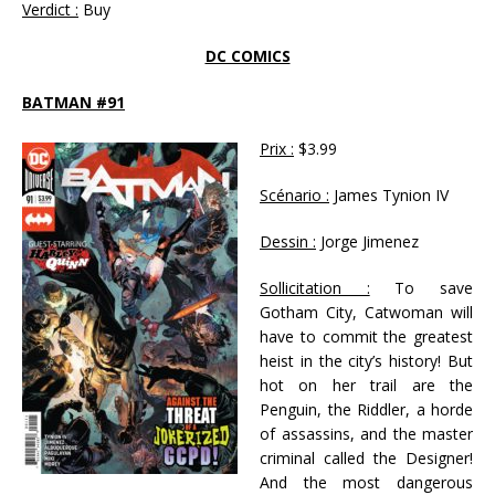
Verdict :
Buy
DC COMICS
BATMAN #91
Prix :
$3.99
Scénario :
James Tynion IV
Dessin :
Jorge Jimenez
Sollicitation :
To save
Gotham City, Catwoman will
have to commit the greatest
heist in the city’s history! But
hot on her trail are the
Penguin, the Riddler, a horde
of assassins, and the master
criminal called the Designer!
And the most dangerous