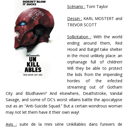
Scénario :
Tom Taylor
Dessin :
KARL MOSTERT and
TREVOR SCOTT
Sollicitation :
With the world
ending around them, Red
Hood and Batgirl take shelter
in the most unlikely place: an
orphanage full of children!
Will they be able to protect
the kids from the impending
hordes of the infected
streaming out of Gotham
City and Blüdhaven? And elsewhere, Deathstroke, Vandal
Savage, and some of DC’s worst villains battle the apocalypse
out as an “Anti-Suicide Squad.” But a certain wondrous woman
may not let them have it their own way!
Avis :
suite de la mini série Unkillables dans l’univers de