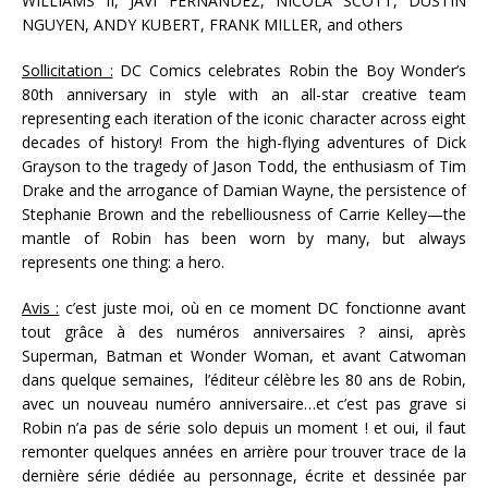
WILLIAMS II, JAVI FERNANDEZ, NICOLA SCOTT, DUSTIN
NGUYEN, ANDY KUBERT, FRANK MILLER, and others
Sollicitation :
DC Comics celebrates Robin the Boy Wonder’s
80th anniversary in style with an all-star creative team
representing each iteration of the iconic character across eight
decades of history! From the high-flying adventures of Dick
Grayson to the tragedy of Jason Todd, the enthusiasm of Tim
Drake and the arrogance of Damian Wayne, the persistence of
Stephanie Brown and the rebelliousness of Carrie Kelley—the
mantle of Robin has been worn by many, but always
represents one thing: a hero.
Avis :
c’est juste moi, où en ce moment DC fonctionne avant
tout grâce à des numéros anniversaires ? ainsi, après
Superman, Batman et Wonder Woman, et avant Catwoman
dans quelque semaines, l’éditeur célèbre les 80 ans de Robin,
avec un nouveau numéro anniversaire…et c’est pas grave si
Robin n’a pas de série solo depuis un moment ! et oui, il faut
remonter quelques années en arrière pour trouver trace de la
dernière série dédiée au personnage, écrite et dessinée par