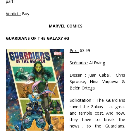
part !
Verdict :
Buy
MARVEL COMICS
GUARDIANS OF THE GALAXY #3
Prix :
$3.99
Scénario :
Al Ewing
Dessin :
Juan Cabal, Chris
Sprouse, Nina Vaqueva &
Belén Ortega
Sollicitation :
The Guardians
saved the Galaxy – at great
and terrible cost. And now,
they have to break the
news… to the Guardians.