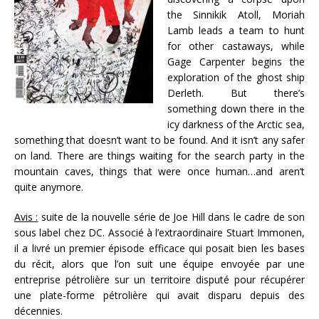
the Sinnikik Atoll, Moriah
Lamb leads a team to hunt
for other castaways, while
Gage Carpenter begins the
exploration of the ghost ship
Derleth. But there’s
something down there in the
icy darkness of the Arctic sea,
something that doesn’t want to be found. And it isn’t any safer
on land. There are things waiting for the search party in the
mountain caves, things that were once human…and aren’t
quite anymore.
Avis :
suite de la nouvelle série de Joe Hill dans le cadre de son
sous label chez DC. Associé à l’extraordinaire Stuart Immonen,
il a livré un premier épisode efficace qui posait bien les bases
du récit, alors que l’on suit une équipe envoyée par une
entreprise pétrolière sur un territoire disputé pour récupérer
une plate-forme pétrolière qui avait disparu depuis des
décennies.