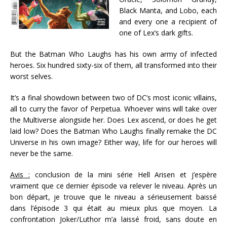
Black Manta, and Lobo, each
and every one a recipient of
one of Lex’s dark gifts.
But the Batman Who Laughs has his own army of infected
heroes. Six hundred sixty-six of them, all transformed into their
worst selves.
It’s a final showdown between two of DC’s most iconic villains,
all to curry the favor of Perpetua. Whoever wins will take over
the Multiverse alongside her. Does Lex ascend, or does he get
laid low? Does the Batman Who Laughs finally remake the DC
Universe in his own image? Either way, life for our heroes will
never be the same.
Avis :
conclusion de la mini série Hell Arisen et j’espère
vraiment que ce dernier épisode va relever le niveau. Après un
bon départ, je trouve que le niveau a sérieusement baissé
dans l’épisode 3 qui était au mieux plus que moyen. La
confrontation Joker/Luthor m’a laissé froid, sans doute en