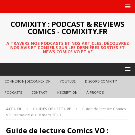
COMIXITY : PODCAST & REVIEWS
COMICS - COMIXITY.FR
A TRAVERS NOS PODCASTS ET NOS ARTICLES, DÉCOUVREZ
NOS AVIS ET CONSEILS SUR LES DERNIÈRES SORTIES ET
NEWS COMICS VO ET VF
CONNEXION|DECONNEXION
YOUTUBE
DISCORD COMIXITY
PODCASTS
CONTACT
INSCRIPTION
À PROPOS
ACCUEIL
GUIDES DE LECTURE
Guide de lecture Comics
VO : semaine du 18 mars 2020
Guide de lecture Comics VO :