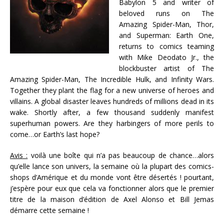
Babylon 5 and writer of
beloved runs on The
Amazing Spider-Man, Thor,
and Superman: Earth One,
returns to comics teaming
with Mike Deodato Jr., the
blockbuster artist of The
Amazing Spider-Man, The Incredible Hulk, and Infinity Wars.
Together they plant the flag for a new universe of heroes and
villains. A global disaster leaves hundreds of millions dead in its
wake. Shortly after, a few thousand suddenly manifest
superhuman powers. Are they harbingers of more perils to
come…or Earth’s last hope?
Avis :
voilà une boîte qui n’a pas beaucoup de chance…alors
qu’elle lance son univers, la semaine où la plupart des comics-
shops d’Amérique et du monde vont être désertés ! pourtant,
j’espère pour eux que cela va fonctionner alors que le premier
titre de la maison d’édition de Axel Alonso et Bill Jemas
démarre cette semaine !