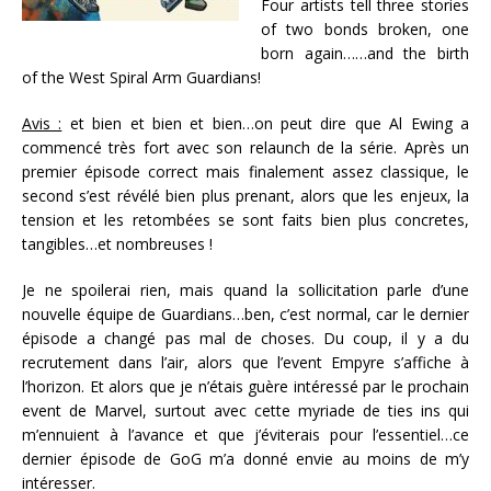
Four artists tell three stories
of two bonds broken, one
born again……and the birth
of the West Spiral Arm Guardians!
Avis :
et bien et bien et bien…on peut dire que Al Ewing a
commencé très fort avec son relaunch de la série. Après un
premier épisode correct mais finalement assez classique, le
second s’est révélé bien plus prenant, alors que les enjeux, la
tension et les retombées se sont faits bien plus concretes,
tangibles…et nombreuses !
Je ne spoilerai rien, mais quand la sollicitation parle d’une
nouvelle équipe de Guardians…ben, c’est normal, car le dernier
épisode a changé pas mal de choses. Du coup, il y a du
recrutement dans l’air, alors que l’event Empyre s’affiche à
l’horizon. Et alors que je n’étais guère intéressé par le prochain
event de Marvel, surtout avec cette myriade de ties ins qui
m’ennuient à l’avance et que j’éviterais pour l’essentiel…ce
dernier épisode de GoG m’a donné envie au moins de m’y
intéresser.