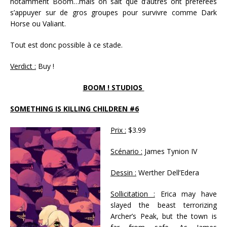
notamment Boom…mais on sait que d’autres ont préférées
s’appuyer sur de gros groupes pour survivre comme Dark
Horse ou Valiant.
Tout est donc possible à ce stade.
Verdict :
Buy !
BOOM ! STUDIOS
SOMETHING IS KILLING CHILDREN #6
Prix :
$3.99
Scénario :
James Tynion IV
Dessin :
Werther Dell’Edera
Sollicitation :
Erica may have
slayed the beast terrorizing
Archer’s Peak, but the town is