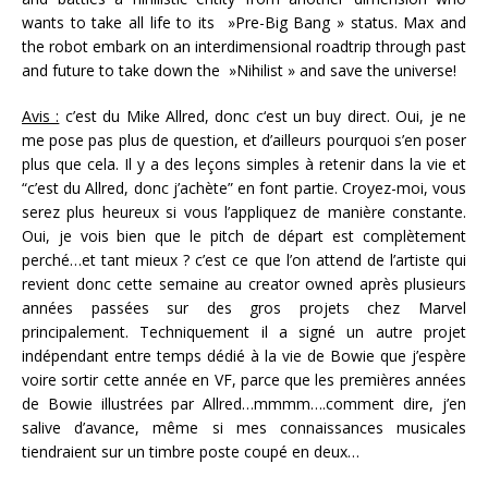
wants to take all life to its »Pre-Big Bang » status. Max and
the robot embark on an interdimensional roadtrip through past
and future to take down the »Nihilist » and save the universe!
Avis :
c’est du Mike Allred, donc c‘est un buy direct. Oui, je ne
me pose pas plus de question, et d’ailleurs pourquoi s’en poser
plus que cela. Il y a des leçons simples à retenir dans la vie et
“c’est du Allred, donc j’achète” en font partie. Croyez-moi, vous
serez plus heureux si vous l’appliquez de manière constante.
Oui, je vois bien que le pitch de départ est complètement
perché…et tant mieux ? c’est ce que l’on attend de l’artiste qui
revient donc cette semaine au creator owned après plusieurs
années passées sur des gros projets chez Marvel
principalement. Techniquement il a signé un autre projet
indépendant entre temps dédié à la vie de Bowie que j’espère
voire sortir cette année en VF, parce que les premières années
de Bowie illustrées par Allred…mmmm….comment dire, j’en
salive d’avance, même si mes connaissances musicales
tiendraient sur un timbre poste coupé en deux…