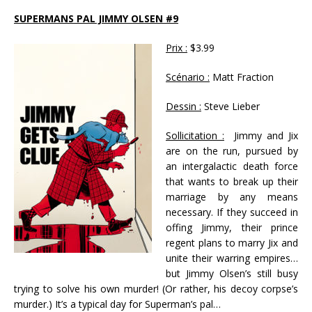
SUPERMANS PAL JIMMY OLSEN #9
Prix :
$3.99
Scénario :
Matt Fraction
Dessin :
Steve Lieber
Sollicitation :
Jimmy and Jix
are on the run, pursued by
an intergalactic death force
that wants to break up their
marriage by any means
necessary. If they succeed in
offing Jimmy, their prince
regent plans to marry Jix and
unite their warring empires…
but Jimmy Olsen’s still busy
trying to solve his own murder! (Or rather, his decoy corpse’s
murder.) It’s a typical day for Superman’s pal…