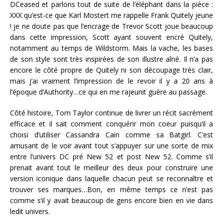
DCeased et parlons tout de suite de l’éléphant dans la pièce :
XXX qu’est-ce que Karl Mostert me rappelle Frank Quitely jeune
! je ne doute pas que l’encrage de Trevor Scott joue beaucoup
dans cette impression, Scott ayant souvent encré Quitely,
notamment au temps de Wildstorm. Mais la vache, les bases
de son style sont très inspirées de son illustre aîné. Il n’a pas
encore le côté propre de Quitely ni son découpage très clair,
mais j’ai vraiment l’impression de le revoir il y a 20 ans à
l’époque d’Authority…ce qui en me rajeunit guère au passage.
Côté histoire, Tom Taylor continue de livrer un récit sacrément
efficace et il sait comment conquérir mon coeur puisqu’il a
choisi d’utiliser Cassandra Cain comme sa Batgirl. C’est
amusant de le voir avant tout s’appuyer sur une sorte de mix
entre l’univers DC pré New 52 et post New 52. Comme s’il
prenait avant tout le meilleur des deux pour construire une
version iconique dans laquelle chacun peut se reconnaître et
trouver ses marques…Bon, en même temps ce n’est pas
comme s’il y avait beaucoup de gens encore bien en vie dans
ledit univers.