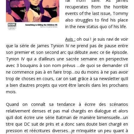
far from safe. As James
recuperates from the horrible
events of the last issue, Tommy
also struggles to find his place
in the new status quo of his life.
Avis :
oh oui ! je suis ravi de voir
que la série de James Tynion IV ne prend pas de pause entre
son premier et son second arc qui débute avec ce 6e épisode.
Tynion IV qui a d’ailleurs une sacrée semaine en perspective
avec 3 bouquins à son nom prévus …de quoi se demander s’il
ne commence pas à en faire trop…ou du moins à ne pas avoir
trop de choses en cours, car on sait grâce à sa newsletter qu’il
a bien d’autres projets qui vont être lancés dans les prochains
mois.
Quand on connaît sa tendance à écrire des scénarios
relativement denses et pas mal chargés en dialogue et alors
qu’il doit écrire une série Batman de manière bimensuelle…un
titre que DC suit de près et a donc sans doute bien chargé en
pression et réécritures diverses…je m’inquiète un peu quant à