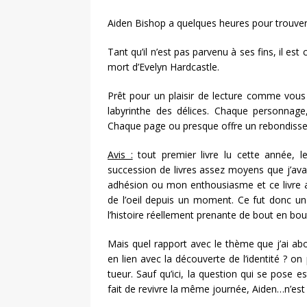
Aiden Bishop a quelques heures pour trouver l
Tant qu’il n’est pas parvenu à ses fins, il e
mort d’Evelyn Hardcastle.
Prêt pour un plaisir de lecture comme vou
labyrinthe des délices. Chaque personnag
Chaque page ou presque offre un rebondissem
Avis :
tout premier livre lu cette année, l
succession de livres assez moyens que j’avai
adhésion ou mon enthousiasme et ce livre au
de l’oeil depuis un moment. Ce fut donc un vr
l’histoire réellement prenante de bout en bou
Mais quel rapport avec le thème que j’ai ab
en lien avec la découverte de l’identité ? o
tueur. Sauf qu’ici, la question qui se pose e
fait de revivre la même journée, Aiden…n’est