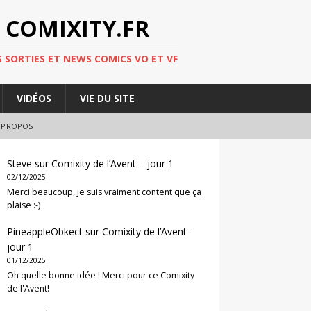
 COMIXITY.FR
 SORTIES ET NEWS COMICS VO ET VF
VIDÉOS
VIE DU SITE
 PROPOS
Steve
sur
Comixity de l’Avent – jour 1
02/12/2025
Merci beaucoup, je suis vraiment content que ça
plaise :-)
PineappleObkect
sur
Comixity de l’Avent –
jour 1
01/12/2025
Oh quelle bonne idée ! Merci pour ce Comixity
de l'Avent!