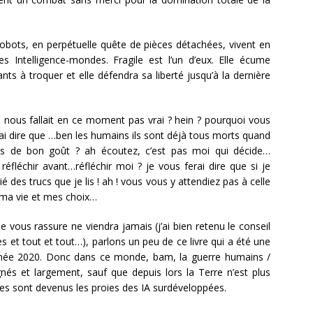
robots, en perpétuelle quête de pièces détachées, vivent en
es Intelligence-mondes. Fragile est l’un d’eux. Elle écume
ts à troquer et elle défendra sa liberté jusqu’à la dernière
 nous fallait en ce moment pas vrai ? hein ? pourquoi vous
ai dire que …ben les humains ils sont déjà tous morts quand
pas de bon goût ? ah écoutez, c’est pas moi qui décide…
éfléchir avant…réfléchir moi ? je vous ferai dire que si je
é des trucs que je lis ! ah ! vous vous y attendiez pas à celle
ur ma vie et mes choix…
 vous rassure ne viendra jamais (j’ai bien retenu le conseil
es et tout et tout…), parlons un peu de ce livre qui a été une
nnée 2020. Donc dans ce monde, bam, la guerre humains /
gnés et largement, sauf que depuis lors la Terre n’est plus
es sont devenus les proies des IA surdéveloppées.