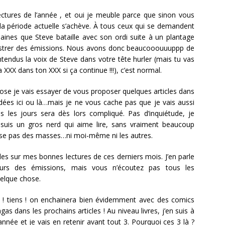
lectures de l’année , et oui je meuble parce que sinon vous
 la période actuelle s’achève. À tous ceux qui se demandent
maines que Steve bataille avec son ordi suite à un plantage
istrer des émissions. Nous avons donc beaucooouuuppp de
ntendus la voix de Steve dans votre tête hurler (mais tu vas
XXX dans ton XXX si ça continue !!!), c’est normal.
ose je vais essayer de vous proposer quelques articles dans
 idées ici ou là…mais je ne vous cache pas que je vais aussi
s les jours sera dès lors compliqué. Pas d’inquiétude, je
 suis un gros nerd qui aime lire, sans vraiment beaucoup
pose pas des masses…ni moi-même ni les autres.
es sur mes bonnes lectures de ces derniers mois. J’en parle
urs des émissions, mais vous n’écoutez pas tous les
uelque chose.
! tiens ! on enchainera bien évidemment avec des comics
s dans les prochains articles ! Au niveau livres, j’en suis à
’année et je vais en retenir avant tout 3. Pourquoi ces 3 là ?