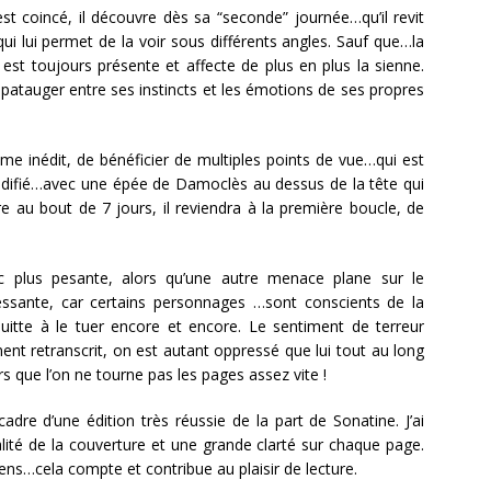
est coincé, il découvre dès sa “seconde” journée…qu’il revit
ui lui permet de la voir sous différents angles. Sauf que…la
est toujours présente et affecte de plus en plus la sienne.
c patauger entre ses instincts et les émotions de ses propres
me inédit, de bénéficier de multiples points de vue…qui est
odifié…avec une épée de Damoclès au dessus de la tête qui
rtre au bout de 7 jours, il reviendra à la première boucle, de
c plus pesante, alors qu’une autre menace plane sur le
ssante, car certains personnages …sont conscients de la
 quitte à le tuer encore et encore. Le sentiment de terreur
ent retranscrit, on est autant oppressé que lui tout au long
ors que l’on ne tourne pas les pages assez vite !
adre d’une édition très réussie de la part de Sonatine. J’ai
ité de la couverture et une grande clarté sur chaque page.
s…cela compte et contribue au plaisir de lecture.