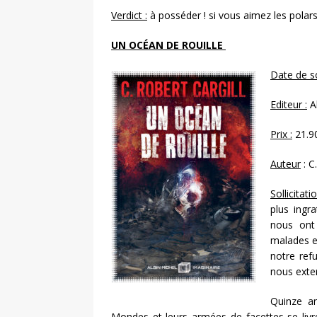
Verdict :
à posséder ! si vous aimez les polar
UN OCÉAN DE ROUILLE
Date de so
Editeur :
Al
Prix :
21.9
Auteur
: C
Sollicitati
plus ingra
nous ont
malades e
notre ref
nous exte
Quinze an
Mondes et leurs armées de facettes se livr