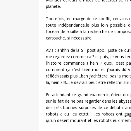
planète.
Toutefois, en marge de ce conflit, certains 
toute indépendance,le plus loin possible d
l’océan de rouille à la recherche de composan
cartouche, si nécessaire.
Avis :
ahhhh de la SF post apo…juste ce qu’il
me regardez comme ça ? et puis, je vous fer
l’histoire commence ! hein ? quoi, c’est 
comment ça c’est bien moi et j’aurais dû y r
réfléchissais plus…ben j’achèterai pas la moiti
là, hein ? !!!…je devrais peut être réfléchir s
En attendant ce grand examen intérieur qui je
sur le fait de ne pas regarder dans les abyss
des très bonnes surprises de ce début d’a
robots a eu lieu ettttt, …les robots ont ga
qu’un désert mourant et les robots eux mêm