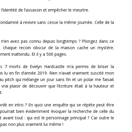
’identité de l’assassin et empêcher le meurtre.
st condamné à revivre sans cesse la même journée. Celle de la
s n’en avez pas connu depuis longtemps ? Plongez dans ce
e, chaque recoin obscur de la maison cache un mystère.
ent inattendu. Et il y a 500 pages.
es 7 morts de Evelyn Hardcastle m’a permis de briser la
s lu en fin d’année 2019. Rien n’avait vraiment suscité mon
 pitch qui mélange un jour sans fin et un polar me faisait
ai plaisir de découvrir que l’écriture était à la hauteur et
t.
ordé en intro ? En quoi une enquête qui se répète peut être
n pourrait bien évidemment évoquer la recherche de celle du
st avant tout : qui est le personnage principal ? Car outre le
 pas non plus vraiment lui même !