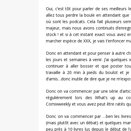
Oui, c’est tôt pour parler de ses meilleurs 
allez tous perdre la boule en attendant que
où sont les podcats. Cela fait plusieurs se
majeur, mais nous avons continués d’enreg
stock ! et si à cet instant exact vous avez e
marcher espèce de XXX, je vais t’enfoncer ma 
Donc en attendant et pour penser à autre ch
les jours et semaines à venir. J’ai quelques
continuer à aller bosser et que poster tou
travaille à 20 min à pieds du boulot et je
d’amis…donc inutile de dire que je ne m’ex
Donc on va commencer par une série d’articl
régulièrement lors des What’s up au co
Comixweekly et vous avez peut être ratés q
Donc on va commencer par …ben les livres 
(mais plutôt avec un débat) et quelques manga
peu près à 10 livres lus depuis le début de l