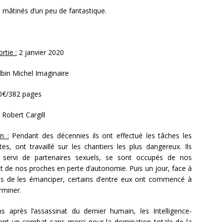
s mâtinés d’un peu de fantastique.
rtie :
2 janvier 2020
bin Michel Imaginaire
0€/382 pages
. Robert Cargill
on :
Pendant des décennies ils ont effectué les tâches les
tes, ont travaillé sur les chantiers les plus dangereux. Ils
 servi de partenaires sexuels, se sont occupés de nos
t de nos proches en perte d’autonomie. Puis un jour, face à
us de les émanciper, certains d’entre eux ont commencé à
rminer.
s après l’assassinat du dernier humain, les Intelligence-
ent un combat sans merci pour la domination totale de la