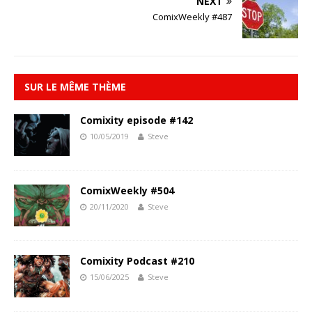
NEXT
ComixWeekly #487
SUR LE MÊME THÈME
Comixity episode #142
10/05/2019
Steve
ComixWeekly #504
20/11/2020
Steve
Comixity Podcast #210
15/06/2025
Steve