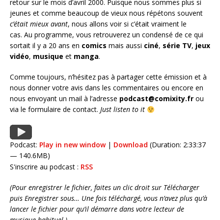
retour sur le mois d’avril 2000. Puisque nous sommes plus si
jeunes et comme beaucoup de vieux nous répétons souvent
c’était mieux avant
, nous allons voir si c’était vraiment le
cas. Au programme, vous retrouverez un condensé de ce qui
sortait il y a 20 ans en
comics
mais aussi
ciné
,
série
TV
,
jeux
vidéo
,
musique
et
manga
.
Comme toujours, n’hésitez pas à partager cette émission et à
nous donner votre avis dans les commentaires ou encore en
nous envoyant un mail à l’adresse
podcast@comixity.fr
ou
via le formulaire de contact.
Just listen to it
Podcast:
Play in new window
|
Download
(Duration: 2:33:37
— 140.6MB)
S'inscrire au podcast :
RSS
(Pour enregistrer le fichier, faites un clic droit sur Télécharger
puis Enregistrer sous… Une fois téléchargé, vous n’avez plus qu’à
lancer le fichier pour qu’il démarre dans votre lecteur de
musique habituel.)