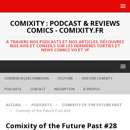
COMIXITY : PODCAST & REVIEWS
COMICS - COMIXITY.FR
A TRAVERS NOS PODCASTS ET NOS ARTICLES, DÉCOUVREZ
NOS AVIS ET CONSEILS SUR LES DERNIÈRES SORTIES ET
NEWS COMICS VO ET VF
CONNEXION|DECONNEXION
YOUTUBE
DISCORD COMIXITY
PODCASTS
CONTACT
INSCRIPTION
À PROPOS
ACCUEIL
PODCASTS
COMIXITY OF THE FUTURE PAST
Comixity of the Future Past #28
Comixity of the Future Past #28