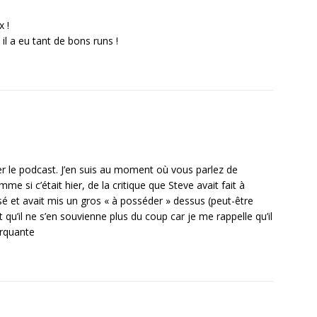
x !
l a eu tant de bons runs !
ter le podcast. J’en suis au moment où vous parlez de
e si c’était hier, de la critique que Steve avait fait à
nsé et avait mis un gros « à posséder » dessus (peut-être
’il ne s’en souvienne plus du coup car je me rappelle qu’il
arquante