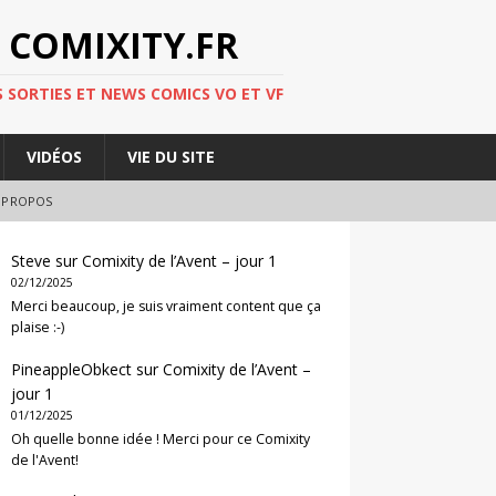
 COMIXITY.FR
 SORTIES ET NEWS COMICS VO ET VF
VIDÉOS
VIE DU SITE
 PROPOS
Steve
sur
Comixity de l’Avent – jour 1
02/12/2025
Merci beaucoup, je suis vraiment content que ça
plaise :-)
PineappleObkect
sur
Comixity de l’Avent –
jour 1
01/12/2025
Oh quelle bonne idée ! Merci pour ce Comixity
de l'Avent!