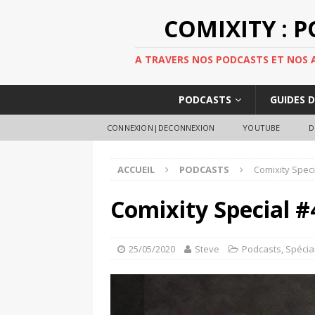
COMIXITY : 
A TRAVERS NOS PODCASTS ET NOS AR
PODCASTS
GUIDES 
CONNEXION|DECONNEXION
YOUTUBE
D
ACCUEIL
PODCASTS
Comixity Speci
Comixity Special #
25/05/2020
Steve
Podcasts
,
Spécia