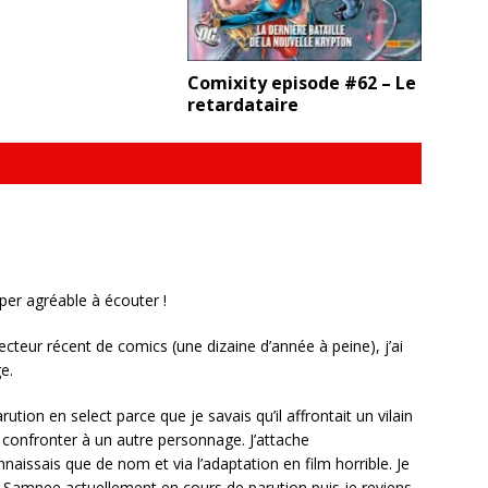
Comixity episode #62 – Le
retardataire
per agréable à écouter !
ecteur récent de comics (une dizaine d’année à peine), j’ai
e.
rution en select parce que je savais qu’il affrontait un vilain
r confronter à un autre personnage. J’attache
ssais que de nom et via l’adaptation en film horrible. Je
t Samnee actuellement en cours de parution puis je reviens