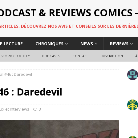
PODCAST & REVIEWS COMICS -
TICLES, DÉCOUVREZ NOS AVIS ET CONSEILS SUR LES DERNIÈRES
DE LECTURE
CHRONIQUES
NEWS
REVIEWS
ISCORD COMIXITY
PODCASTS
CONTACT
INSCRIPTION
À
al #46 : Daredevil
46 : Daredevil
ux et Interviews
3