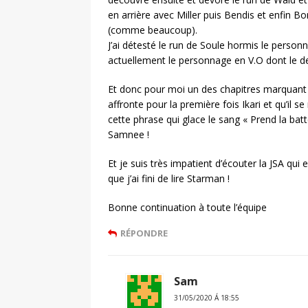
en arrière avec Miller puis Bendis et enfin B
(comme beaucoup).
J’ai détesté le run de Soule hormis le person
actuellement le personnage en V.O dont le der
Et donc pour moi un des chapitres marquant
affronte pour la première fois Ikari et qu’il
cette phrase qui glace le sang « Prend la ba
Samnee !
Et je suis très impatient d’écouter la JSA qu
que j’ai fini de lire Starman !
Bonne continuation à toute l’équipe
RÉPONDRE
Sam
31/05/2020 Á 18:55