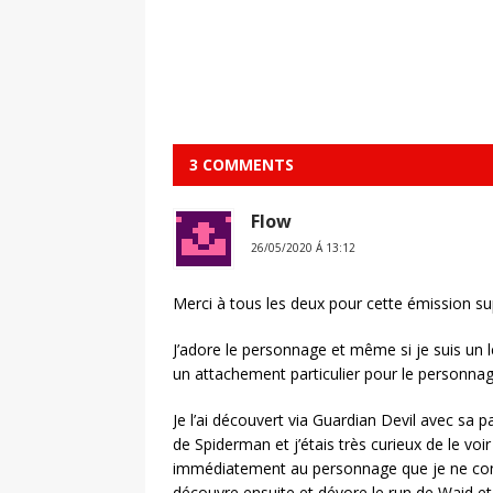
3 COMMENTS
Flow
26/05/2020 Á 13:12
Merci à tous les deux pour cette émission su
J’adore le personnage et même si je suis un l
un attachement particulier pour le personnag
Je l’ai découvert via Guardian Devil avec sa pa
de Spiderman et j’étais très curieux de le voi
immédiatement au personnage que je ne connai
découvre ensuite et dévore le run de Waid e