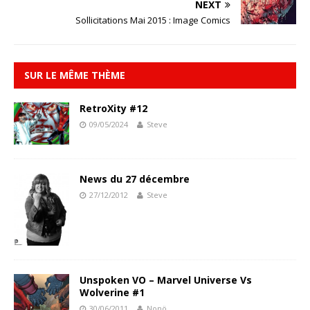
NEXT
Sollicitations Mai 2015 : Image Comics
SUR LE MÊME THÈME
RetroXity #12
09/05/2024
Steve
News du 27 décembre
27/12/2012
Steve
Unspoken VO – Marvel Universe Vs
Wolverine #1
30/06/2011
Nonö