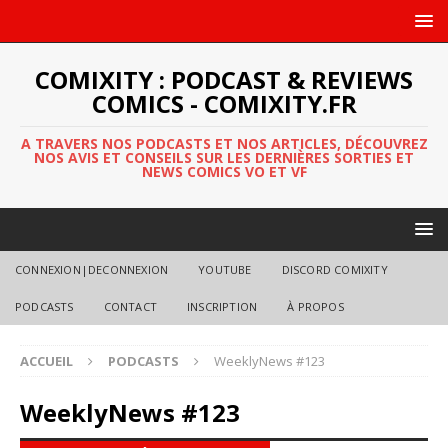
COMIXITY : PODCAST & REVIEWS
COMICS - COMIXITY.FR
A TRAVERS NOS PODCASTS ET NOS ARTICLES, DÉCOUVREZ
NOS AVIS ET CONSEILS SUR LES DERNIÈRES SORTIES ET
NEWS COMICS VO ET VF
CONNEXION|DECONNEXION
YOUTUBE
DISCORD COMIXITY
PODCASTS
CONTACT
INSCRIPTION
À PROPOS
ACCUEIL
PODCASTS
WeeklyNews #123
WeeklyNews #123