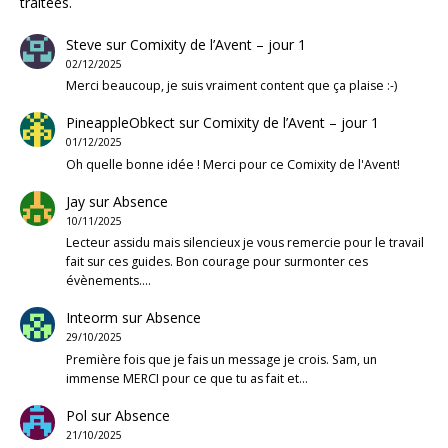
traitées
.
Steve
sur
Comixity de l’Avent – jour 1
02/12/2025
Merci beaucoup, je suis vraiment content que ça plaise :-)
PineappleObkect
sur
Comixity de l’Avent – jour 1
01/12/2025
Oh quelle bonne idée ! Merci pour ce Comixity de l'Avent!
Jay
sur
Absence
10/11/2025
Lecteur assidu mais silencieux je vous remercie pour le travail
fait sur ces guides. Bon courage pour surmonter ces
évènements.…
Inteorm
sur
Absence
29/10/2025
Première fois que je fais un message je crois. Sam, un
immense MERCI pour ce que tu as fait et…
Pol
sur
Absence
21/10/2025