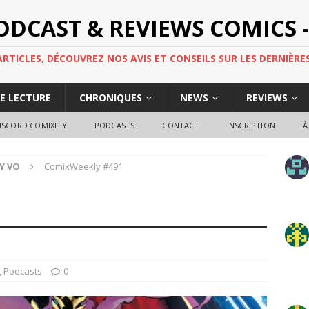
PODCAST & REVIEWS COMICS -
TICLES, DÉCOUVREZ NOS AVIS ET CONSEILS SUR LES DERNIÈRES
DE LECTURE
CHRONIQUES
NEWS
REVIEWS
ISCORD COMIXITY
PODCASTS
CONTACT
INSCRIPTION
À
Y VO
ComixWeekly #491
1
,
Podcasts
0