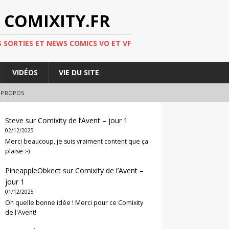
 COMIXITY.FR
 SORTIES ET NEWS COMICS VO ET VF
VIDÉOS
VIE DU SITE
 PROPOS
Steve
sur
Comixity de l’Avent – jour 1
02/12/2025
Merci beaucoup, je suis vraiment content que ça
plaise :-)
PineappleObkect
sur
Comixity de l’Avent –
jour 1
01/12/2025
Oh quelle bonne idée ! Merci pour ce Comixity
de l'Avent!