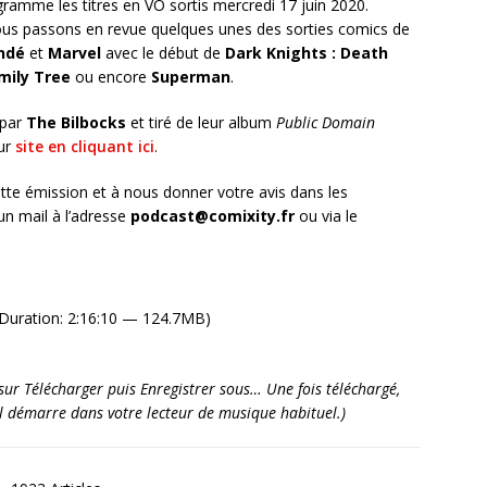
ramme les titres en VO sortis mercredi 17 juin 2020.
s passons en revue quelques unes des sorties comics de
ndé
et
Marvel
avec le début de
Dark Knights : Death
mily Tree
ou encore
Superman
.
 par
The Bilbocks
et tiré de leur album
Public Domain
ur
site en cliquant ici
.
tte émission et à nous donner votre avis dans les
n mail à l’adresse
podcast@comixity.fr
ou via le
Duration: 2:16:10 — 124.7MB)
it sur Télécharger puis Enregistrer sous… Une fois téléchargé,
’il démarre dans votre lecteur de musique habituel.)