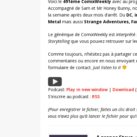
Voici le
491ème ComixWeekly
avec au prog
Accompagné de Sam et Mr Honey Bunny, nou
la semaine après deux mois d’arrêt. Du
DC
,
i
Metal
mais aussi
Strange Adventures,
Fa
Le générique de ComixWeekly est interprété
Storytelling
que vous pouvez retrouver sur le
Comme toujours, n’hésitez pas à partager ce
commentaires ou encore en nous envoyant u
formulaire de contact.
Just listen to it
Podcast:
Play in new window
|
Download
(
S'inscrire au podcast :
RSS
(Pour enregistrer le fichier, faites un clic dro
vous n’avez plus qu’à lancer le fichier pour qu