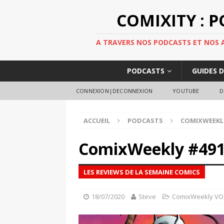
COMIXITY : 
A TRAVERS NOS PODCASTS ET NOS AR
PODCASTS
GUIDES 
CONNEXION|DECONNEXION
YOUTUBE
D
ACCUEIL
PODCASTS
COMIXWEEKL
ComixWeekly #49
LES REVIEWS DE LA SEMAINE COMICS
18/07/2020
Steve
ComixWeekly VO