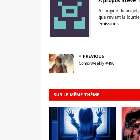
A propos Steve
A l'origine du projet
que revient la lourd
émissions.
PREVIOUS
ComixWeekly #490
SUR LE MÊME THÈME