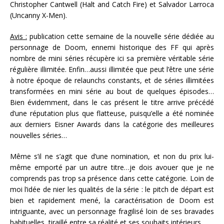
Christopher Cantwell (Halt and Catch Fire) et Salvador Larroca
(Uncanny X-Men).
Avis :
publication cette semaine de la nouvelle série dédiée au
personnage de Doom, ennemi historique des FF qui après
nombre de mini séries récupère ici sa première véritable série
régulière illimitée. Enfin…aussi illimitée que peut l’être une série
à notre époque de relaunchs constants, et de séries illimitées
transformées en mini série au bout de quelques épisodes…
Bien évidemment, dans le cas présent le titre arrive précédé
d’une réputation plus que flatteuse, puisqu’elle a été nominée
aux derniers Eisner Awards dans la catégorie des meilleures
nouvelles séries…
Même s’il ne s’agit que d’une nomination, et non du prix lui-
même emporté par un autre titre…je dois avouer que je ne
comprends pas trop sa présence dans cette catégorie. Loin de
moi l’idée de nier les qualités de la série : le pitch de départ est
bien et rapidement mené, la caractérisation de Doom est
intriguante, avec un personnage fragilisé loin de ses bravades
habituelles, tiraillé entre sa réalité et ses souhaits intérieurs….