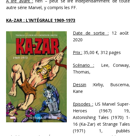
À lire avant :
rien – peut se lire indépendamment de toute
autre série Marvel, y compris les FF.
KA-ZAR : L’INTÉGRALE 1969-1973
Date de sortie :
12 août
2020
Prix :
35,00 €, 312 pages
Scénario :
Lee, Conway,
Thomas,
Dessin
:Kirby, Buscema,
Kane
Episodes :
US Marvel Super-
Heroes (1967) 19,
Astonishing Tales (1970) 1-
16 (Ka-Zar) et Strange Tales
(1971) 1, publiés