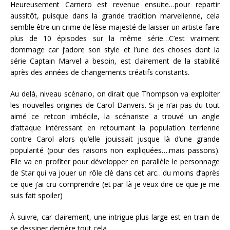
Heureusement Carnero est revenue ensuite…pour repartir
aussitôt, puisque dans la grande tradition marvelienne, cela
semble être un crime de lèse majesté de laisser un artiste faire
plus de 10 épisodes sur la même série…C’est vraiment
dommage car j’adore son style et l’une des choses dont la
série Captain Marvel a besoin, est clairement de la stabilité
après des années de changements créatifs constants.
Au delà, niveau scénario, on dirait que Thompson va exploiter
les nouvelles origines de Carol Danvers. Si je n’ai pas du tout
aimé ce retcon imbécile, la scénariste a trouvé un angle
d’attaque intéressant en retournant la population terrienne
contre Carol alors qu’elle jouissait jusque là d’une grande
popularité (pour des raisons non expliquées….mais passons).
Elle va en profiter pour développer en parallèle le personnage
de Star qui va jouer un rôle clé dans cet arc…du moins d’après
ce que j’ai cru comprendre (et par là je veux dire ce que je me
suis fait spoiler)
À suivre, car clairement, une intrigue plus large est en train de
se dessiner derrière tout cela…