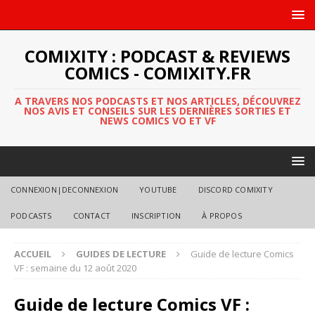
COMIXITY : PODCAST & REVIEWS
COMICS - COMIXITY.FR
A TRAVERS NOS PODCASTS ET NOS ARTICLES, DÉCOUVREZ
NOS AVIS ET CONSEILS SUR LES DERNIÈRES SORTIES ET
NEWS COMICS VO ET VF
CONNEXION|DECONNEXION
YOUTUBE
DISCORD COMIXITY
PODCASTS
CONTACT
INSCRIPTION
À PROPOS
ACCUEIL
GUIDES DE LECTURE
Guide de lecture Comics
VF : semaine du 12 août 2020
Guide de lecture Comics VF :