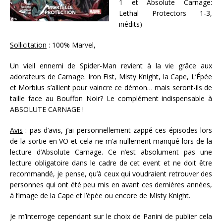
1 et Absolute Carnage:
Lethal Protectors 1-3,
inédits)
Sollicitation
: 100% Marvel,
Un vieil ennemi de Spider-Man revient à la vie grâce aux
adorateurs de Carnage. Iron Fist, Misty Knight, la Cape, L’Épée
et Morbius s’allient pour vaincre ce démon… mais seront-ils de
taille face au Bouffon Noir? Le complément indispensable à
ABSOLUTE CARNAGE !
Avis
: pas d’avis, j’ai personnellement zappé ces épisodes lors
de la sortie en VO et cela ne m’a nullement manqué lors de la
lecture d’Absolute Carnage. Ce n’est absolument pas une
lecture obligatoire dans le cadre de cet event et ne doit être
recommandé, je pense, qu’à ceux qui voudraient retrouver des
personnes qui ont été peu mis en avant ces dernières années,
à l’image de la Cape et l’épée ou encore de Misty Knight.
Je m’interroge cependant sur le choix de Panini de publier cela