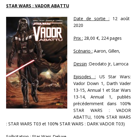
STAR WARS : VADOR ABATTU
Date de sortie :
12 août
2020
Prix :
28,00 €, 224 pages
Scénario :
Aaron, Gillen,
Dessin
:Deodato Jr, Larroca
Episodes :
US Star Wars:
Vador Down 1, Darth Vader
13-15, Annual 1 et Star Wars
13-14, Annual 1, publiés
précédemment dans 100%
STAR WARS : VADOR
ABATTU, 100% STAR WARS
: STAR WARS T03 et 100% STAR WARS : DARK VADOR T03)
Sollicitation :
Star Wars Deluxe,