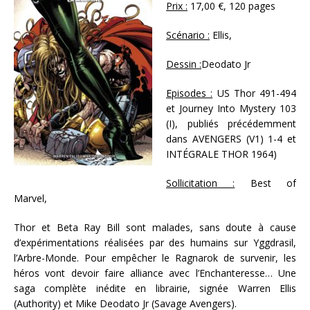
Prix :
17,00 €, 120 pages
Scénario :
Ellis,
Dessin :
Deodato Jr
Episodes :
US Thor 491-494
et Journey Into Mystery 103
(I), publiés précédemment
dans AVENGERS (V1) 1-4 et
INTÉGRALE THOR 1964)
Sollicitation :
Best of
Marvel,
Thor et Beta Ray Bill sont malades, sans doute à cause
d’expérimentations réalisées par des humains sur Yggdrasil,
l’Arbre-Monde. Pour empêcher le Ragnarok de survenir, les
héros vont devoir faire alliance avec l’Enchanteresse… Une
saga complète inédite en librairie, signée Warren Ellis
(Authority) et Mike Deodato Jr (Savage Avengers).