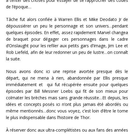
à tenter des choses pour essayer de se rapprocher des codes
de l’époque…
Tâche fut alors confiée à Warren Ellis et Mike Deodato Jr de
dépoussiérer un peu le personnage et son univers…pendant
quelques épisodes. En effet, assez rapidement Marvel changea
de braquet pour dégager ces personnages dans le cadre
d’Onslaught pour les refiler aux petits gars d’Image, Jim Lee et
Rob Liefeld, afin de leur redonner un peu de lustre…on connaît
la suite.
Nous avons donc ici une reprise avortée presque dès le
départ, qui ne mena à rien, abandonnée par Ellis presque
immédiatement et qui fut récupérée ensuite pour quelques
épisodes par Bill Messner Loebs qui fit de son mieux pour
colmater les brèches mais sans grande réussite…Et depuis, les
idées et concepts posés ici n’ont plus jamais été abordés ou
même mentionnés…donc vous voyez, c’est loin d’être le tome
le plus indispensable dans l’histoire de Thor.
À réserver donc aux ultra-complétistes ou aux fans des années