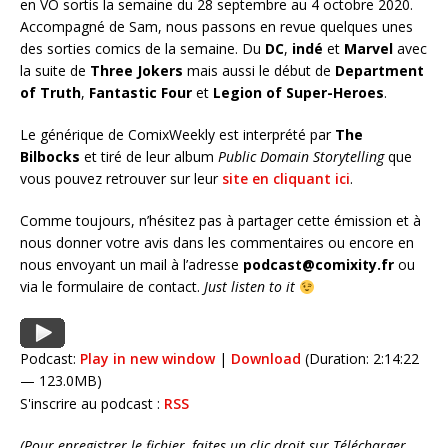
en VO sortis la semaine du 28 septembre au 4 octobre 2020.
Accompagné de Sam, nous passons en revue quelques unes
des sorties comics de la semaine. Du
DC
,
indé
et
Marvel
avec
la suite de
Three Jokers
mais aussi le début de
Department
of Truth
,
Fantastic Four
et
Legion of Super-Heroes
.
Le générique de ComixWeekly est interprété par
The
Bilbocks
et tiré de leur album
Public Domain Storytelling
que
vous pouvez retrouver sur leur
site en cliquant ici
.
Comme toujours, n’hésitez pas à partager cette émission et à
nous donner votre avis dans les commentaires ou encore en
nous envoyant un mail à l’adresse
podcast@comixity.fr
ou
via le formulaire de contact.
Just listen to it
Podcast:
Play in new window
|
Download
(Duration: 2:14:22
— 123.0MB)
S'inscrire au podcast :
RSS
(Pour enregistrer le fichier, faites un clic droit sur Télécharger