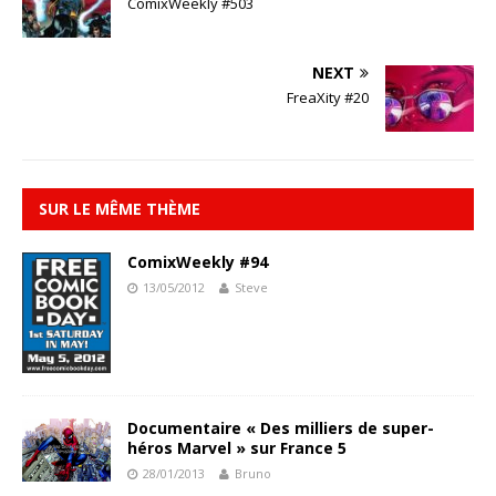
ComixWeekly #503
NEXT
FreaXity #20
SUR LE MÊME THÈME
ComixWeekly #94
13/05/2012
Steve
Documentaire « Des milliers de super-
héros Marvel » sur France 5
28/01/2013
Bruno