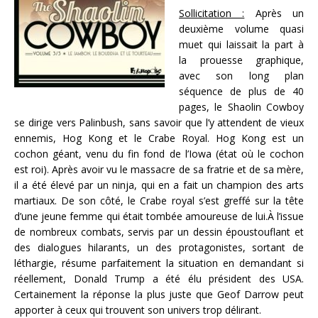
Sollicitation :
Après un
deuxième volume quasi
muet qui laissait la part à
la prouesse graphique,
avec son long plan
séquence de plus de 40
pages, le Shaolin Cowboy
se dirige vers Palinbush, sans savoir que l’y attendent de vieux
ennemis, Hog Kong et le Crabe Royal. Hog Kong est un
cochon géant, venu du fin fond de l’Iowa (état où le cochon
est roi). Après avoir vu le massacre de sa fratrie et de sa mère,
il a été élevé par un ninja, qui en a fait un champion des arts
martiaux. De son côté, le Crabe royal s’est greffé sur la tête
d’une jeune femme qui était tombée amoureuse de lui.À l’issue
de nombreux combats, servis par un dessin époustouflant et
des dialogues hilarants, un des protagonistes, sortant de
léthargie, résume parfaitement la situation en demandant si
réellement, Donald Trump a été élu président des USA.
Certainement la réponse la plus juste que Geof Darrow peut
apporter à ceux qui trouvent son univers trop délirant.