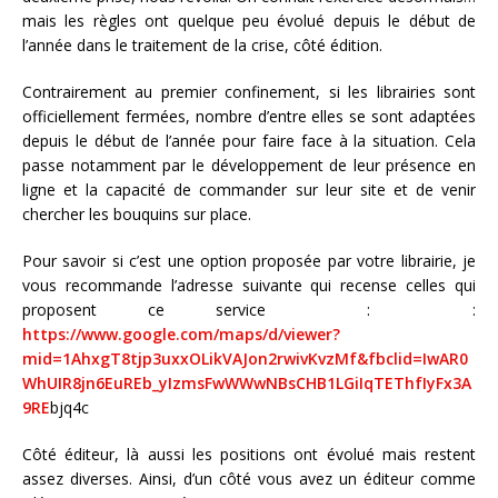
mais les règles ont quelque peu évolué depuis le début de
l’année dans le traitement de la crise, côté édition.
Contrairement au premier confinement, si les librairies sont
officiellement fermées, nombre d’entre elles se sont adaptées
depuis le début de l’année pour faire face à la situation. Cela
passe notamment par le développement de leur présence en
ligne et la capacité de commander sur leur site et de venir
chercher les bouquins sur place.
Pour savoir si c’est une option proposée par votre librairie, je
vous recommande l’adresse suivante qui recense celles qui
proposent ce service : :
https://www.google.com/maps/d/viewer?
mid=1AhxgT8tjp3uxxOLikVAJon2rwivKvzMf&fbclid=IwAR0
WhUIR8jn6EuREb_yIzmsFwWWwNBsCHB1LGiIqTEThfIyFx3A
9RE
bjq4c
Côté éditeur, là aussi les positions ont évolué mais restent
assez diverses. Ainsi, d’un côté vous avez un éditeur comme