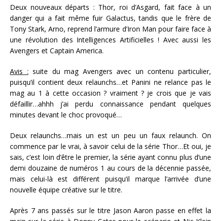
Deux nouveaux départs : Thor, roi d’Asgard, fait face à un
danger qui a fait même fuir Galactus, tandis que le frère de
Tony Stark, Arno, reprend l’armure d’Iron Man pour faire face à
une révolution des Intelligences Artificielles ! Avec aussi les
Avengers et Captain America.
Avis :
suite du mag Avengers avec un contenu particulier,
puisqu’il contient deux relaunchs…et Panini ne relance pas le
mag au 1 à cette occasion ? vraiment ? je crois que je vais
défaillir…ahhh j’ai perdu connaissance pendant quelques
minutes devant le choc provoqué…
Deux relaunchs…mais un est un peu un faux relaunch. On
commence par le vrai, à savoir celui de la série Thor…Et oui, je
sais, c’est loin d’être le premier, la série ayant connu plus d’une
demi douzaine de numéros 1 au cours de la décennie passée,
mais celui-là est différent puisqu’il marque l’arrivée d’une
nouvelle équipe créative sur le titre.
Après 7 ans passés sur le titre Jason Aaron passe en effet la