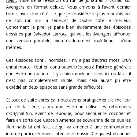
Avis :
suite de la réédition du run de Jonathan Hickman sur
Avengers en format deluxe. Nous arrivons à l’avant dernier
tome, avec d’un côté, ce que je considère le plus mauvais arc
de son run sur la série…et de l’autre côté le meilleur.
Concernant le pire, je parle bien évidemment des épisodes
dessinés par Salvador Larroca qui voit les Avengers affronter
une version parallèle, bien évidemment maléfique, d’eux
mêmes.
Ces épisodes sont …horribles, il n’y a pas d’autres mots. D’un
ennui mortel, tout en contribuant très peu à l’histoire générale
que Hickman raconte. Il y a bien quelques liens ici ou là et il
n’est pas complètement inutile, mais cela aurait pu être
expédié en deux épisodes sans grande difficultés.
Et tout de suite après ça, nous avons pratiquement le meilleur
arc de la série, alors que Hickman utilise les retombées
d’Original Sin, event de l’époque, pour secouer le cocotier et
faire en sorte que Captain America se souvienne de ce que les
Illuminatis lui ont fait…ce qui va amener à une confrontation
interne particulièrement intense et réussie. Ce qui est étonnant