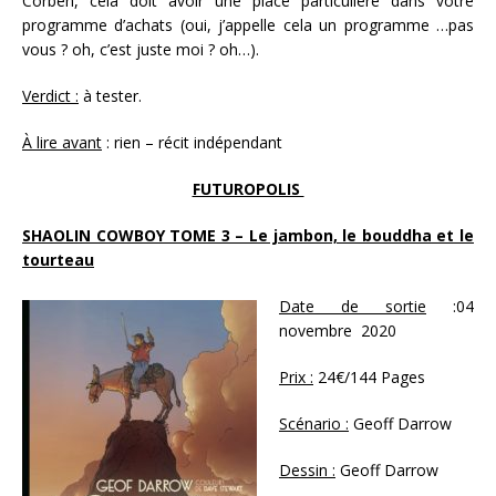
Corben, cela doit avoir une place particulière dans votre
programme d’achats (oui, j’appelle cela un programme …pas
vous ? oh, c’est juste moi ? oh…).
Verdict :
à tester.
À lire avant
: rien – récit indépendant
FUTUROPOLIS
SHAOLIN COWBOY TOME 3 – Le jambon, le bouddha et le
tourteau
Date de sortie
:04
novembre 2020
Prix :
24€/144 Pages
Scénario :
Geoff Darrow
Dessin :
Geoff Darrow