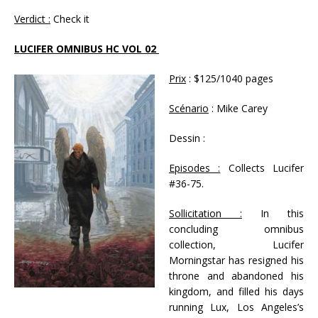
Verdict :
Check it
LUCIFER OMNIBUS HC VOL 02
Prix
: $125/1040 pages
Scénario
: Mike Carey
Dessin :
Episodes :
Collects Lucifer
#36-75.
Sollicitation :
In this
concluding omnibus
collection, Lucifer
Morningstar has resigned his
throne and abandoned his
kingdom, and filled his days
running Lux, Los Angeles’s