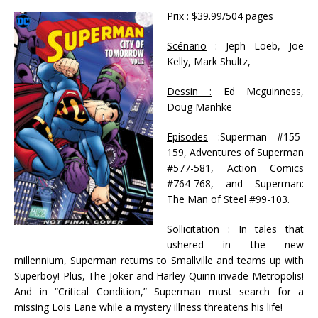
Prix :
$39.99/504 pages
Scénario
: Jeph Loeb, Joe
Kelly, Mark Shultz,
Dessin :
Ed Mcguinness,
Doug Manhke
Episodes
:Superman #155-
159, Adventures of Superman
#577-581, Action Comics
#764-768, and Superman:
The Man of Steel #99-103.
Sollicitation :
In tales that
ushered in the new
millennium, Superman returns to Smallville and teams up with
Superboy! Plus, The Joker and Harley Quinn invade Metropolis!
And in “Critical Condition,” Superman must search for a
missing Lois Lane while a mystery illness threatens his life!