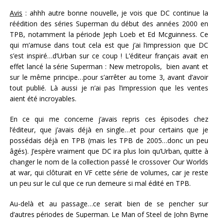
Avis
: ahhh autre bonne nouvelle, je vois que DC continue la
réédition des séries Superman du début des années 2000 en
TPB, notamment la période Jeph Loeb et Ed Mcguinness. Ce
qui m’amuse dans tout cela est que j’ai l’impression que DC
s’est inspiré…d’Urban sur ce coup ! L’éditeur français avait en
effet lancé la série Superman : New metropolis, bien avant et
sur le même principe…pour s’arrêter au tome 3, avant d’avoir
tout publié. Là aussi je n’ai pas l’impression que les ventes
aient été incroyables.
En ce qui me concerne j’avais repris ces épisodes chez
l’éditeur, que j’avais déjà en single…et pour certains que je
possédais déjà en TPB (mais les TPB de 2005…donc un peu
âgés). J’espère vraiment que DC ira plus loin qu’Urban, quitte à
changer le nom de la collection passé le crossover Our Worlds
at war, qui clôturait en VF cette série de volumes, car je reste
un peu sur le cul que ce run demeure si mal édité en TPB.
Au-delà et au passage…ce serait bien de se pencher sur
d’autres périodes de Superman. Le Man of Steel de John Byrne