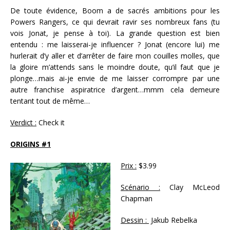
De toute évidence, Boom a de sacrés ambitions pour les
Powers Rangers, ce qui devrait ravir ses nombreux fans (tu
vois Jonat, je pense à toi). La grande question est bien
entendu : me laisserai-je influencer ? Jonat (encore lui) me
hurlerait d’y aller et d’arrêter de faire mon couilles molles, que
la gloire m’attends sans le moindre doute, qu’il faut que je
plonge…mais ai-je envie de me laisser corrompre par une
autre franchise aspiratrice d’argent…mmm cela demeure
tentant tout de même…
Verdict :
Check it
ORIGINS #1
Prix :
$3.99
Scénario :
Clay McLeod
Chapman
Dessin :
Jakub Rebelka