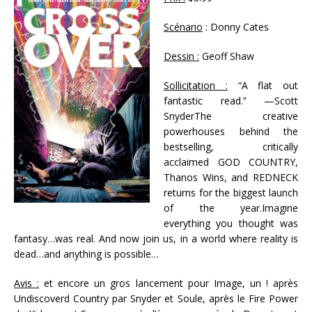
Scénario
: Donny Cates
Dessin :
Geoff Shaw
Sollicitation :
“A flat out
fantastic read.” —Scott
SnyderThe creative
powerhouses behind the
bestselling, critically
acclaimed GOD COUNTRY,
Thanos Wins, and REDNECK
returns for the biggest launch
of the year.Imagine
everything you thought was
fantasy…was real. And now join us, in a world where reality is
dead…and anything is possible…
Avis :
et encore un gros lancement pour Image, un ! après
Undiscoverd Country par Snyder et Soule, après le Fire Power