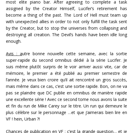
most elite piano bar. After agreeing to complete a task
assigned by the Creator Himself, Lucifer’s retirement has
become a thing of the past. The Lord of Hell must team up
with unexpected allies in order to not only fulfill the task sent
by the Creator, but to stop the universes from collapsing and
destroying all creation. The Devil’s hands have been idle long
enough.
Avis : a
utre bonne nouvelle cette semaine, avec la sortie
super-rapide du second omnibus dédié à la série Lucifer. Je
suis même plutôt surpris de le voir arriver aussi vite, car de
mémoire, le premier a été publié au premier semestre de
l’année. Je veux bien croire qu’il ait rencontré un gros succès,
mais même dans ce cas, c’est une sortie rapide. Bon, on ne va
pas se plaindre que DC publie en omnibus de manière rapide
une excellente série ! Avec ce second tome nous avons la suite
et fin du run de Mike Carey sur le titre. Un run qui demeure le
plus célèbre sur le personnage …et que j’aimerais bien lire en
VF ! hein, Urban ?!
Chances de publication en VF :
c’est la grande question… et je