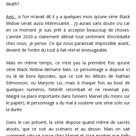
death?
Avis :
si l’on m’avait dit il y a quelques mois qu’une série Black
Widow serait aussi intéressante… j’y aurais sans doute cru car
en ce moment je suis prêt à accepter beaucoup de choses.
L’année 2020 a clairement détruit tout sentiment d’incrédulité
chez nous, je pense. Ce qui nous paraissait impossible avant,
devient de l’ordre du tout à fait réel et envisageable.
Mais en même temps, ce n’est pas la première fois qu’une
série Black Widow démarre bien. Le personnage a disposé ici
ou là de bons épisodes, que ce soit les débuts de Nathan
Edmonson, ou Marjorie Liu…mais à chaque fois au bout de
quelques numéros, l’intérêt retombait et ne revenait pas.
Malgré sa place importante dans l’univers Marvel (du moins sur
le papier), le personnage a du mal à soutenir une série solo sur
la durée.
Dans le cas présent, la série dispose quand même de sacrés
atouts, que ce soit au scénario et au dessin. Mais on sait
comment cela se passe chez Marvel et j’ose espérer que Kelly