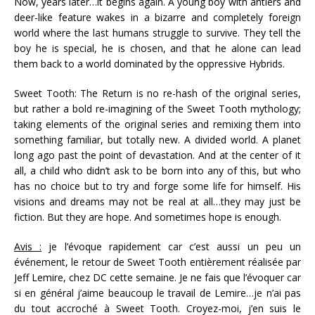
Now, years later…it begins again. A young boy with antlers and
deer-like feature wakes in a bizarre and completely foreign
world where the last humans struggle to survive. They tell the
boy he is special, he is chosen, and that he alone can lead
them back to a world dominated by the oppressive Hybrids.
Sweet Tooth: The Return is no re-hash of the original series,
but rather a bold re-imagining of the Sweet Tooth mythology;
taking elements of the original series and remixing them into
something familiar, but totally new. A divided world. A planet
long ago past the point of devastation. And at the center of it
all, a child who didn’t ask to be born into any of this, but who
has no choice but to try and forge some life for himself. His
visions and dreams may not be real at all…they may just be
fiction. But they are hope. And sometimes hope is enough.
Avis :
je l’évoque rapidement car c’est aussi un peu un
événement, le retour de Sweet Tooth entièrement réalisée par
Jeff Lemire, chez DC cette semaine. Je ne fais que l’évoquer car
si en général j’aime beaucoup le travail de Lemire…je n’ai pas
du tout accroché à Sweet Tooth. Croyez-moi, j’en suis le