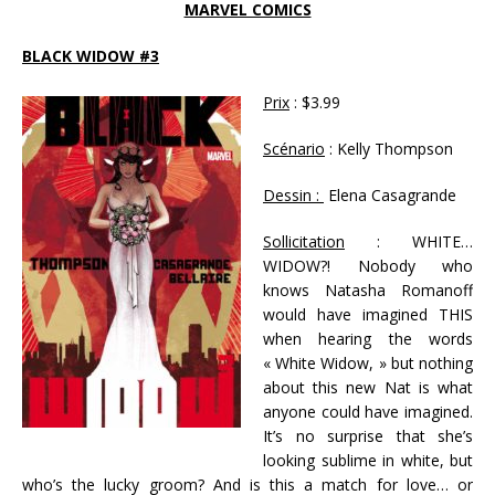
MARVEL COMICS
BLACK WIDOW #3
Prix
: $3.99
Scénario
: Kelly Thompson
Dessin :
Elena Casagrande
Sollicitation
: WHITE…
WIDOW?! Nobody who
knows Natasha Romanoff
would have imagined THIS
when hearing the words
« White Widow, » but nothing
about this new Nat is what
anyone could have imagined.
It’s no surprise that she’s
looking sublime in white, but
who’s the lucky groom? And is this a match for love… or