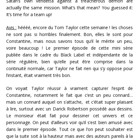
Satan’s own vendetta against a treacherous demon are
actually the same mission. What’s that mean? You guessed it:
It’s time for a team up!
Avis :
héééé, encore du Tom Taylor cette semaine ! les choses
ne sont pas si horribles finalement. Bon, elles le sont pour
Constantine, mais nous savons tous qu’il le mérite un peu,
voire beaucoup ! Le premier épisode de cette mini série
publiée dans le cadre du Black Label et indépendante de la
série régulière, bien qu’elle peut être comprise dans la
continuité normale, car Taylor ne fait rien qui s’y oppose pour
l’instant, était vraiment très bon.
On voyait Taylor réussir à vraiment capturer l’esprit de
Constantine, notamment le fait que c’est un peu connard…
mais un connard auquel on s’attache, et c’était super plaisant
à lire, surtout avec un Darick Robertson possédé aux dessins.
Le monsieur était fait pour dessiner cet univers et ce
personnage. On peut d’ailleurs voir qu’il s’est bien amusé avec
dans le premier épisode. Tout ce que l’on peut souhaiter est
que la suite soit à la hauteur mais avec des auteurs pareils à la