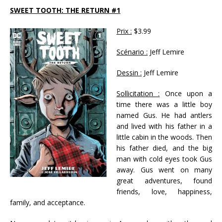
SWEET TOOTH: THE RETURN #1
Prix :
$3.99
Scénario :
Jeff Lemire
Dessin :
Jeff Lemire
Sollicitation :
Once upon a
time there was a little boy
named Gus. He had antlers
and lived with his father in a
little cabin in the woods. Then
his father died, and the big
man with cold eyes took Gus
away. Gus went on many
great adventures, found
friends, love, happiness,
family, and acceptance.