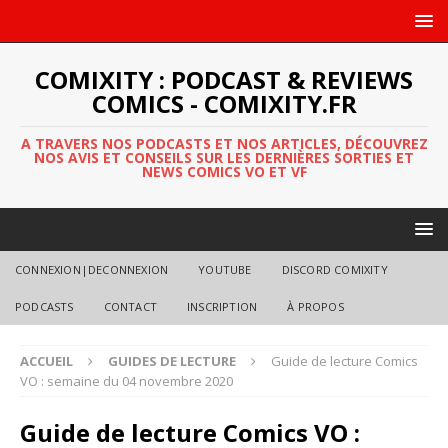
COMIXITY : PODCAST & REVIEWS
COMICS - COMIXITY.FR
A TRAVERS NOS PODCASTS ET NOS ARTICLES, DÉCOUVREZ
NOS AVIS ET CONSEILS SUR LES DERNIÈRES SORTIES ET
NEWS COMICS VO ET VF
CONNEXION|DECONNEXION
YOUTUBE
DISCORD COMIXITY
PODCASTS
CONTACT
INSCRIPTION
À PROPOS
ACCUEIL
GUIDES DE LECTURE
Guide de lecture Comics
VO : semaine du 04 novembre 2020
Guide de lecture Comics VO :