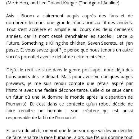
(Me + Her), and Lee Toland Krieger (The Age of Adaline).
Avis :
Boom a clairement acquis auprès des fans et de
nombreux lecteurs une grande réputation au fil des années.
Tout s’est accéléré et amplifié au cours des deux dernières
années, car ils n’ont cessé d’enchaîner les succès : Once &
Future, Something is Killing the children, Seven Secrets…et j’en
passe. Et vous savez quoi ? je pense que nous tenons un autre
succès potentiel avec le début de cette mini série.
Déjà : le récit se situe dans le genre post-apo…donc déjà des
bons points dès le départ. Mais pour avoir vu quelques pages
previews, je me suis rendu compte que j’étais aspiré par
l’histoire avec une facilité déconcertante. Celle-ci se situe dans
un futur où une IA domine le monde après la disparition de
l’humanité. Et c’est dans ce contexte qu’un robot décide de
faire renaître un humain : son créateur…qui est aussi
responsable de la fin de l’humanité.
Et au vu du pitch, on voit que le personnage va devoir décider
de faire renaître la race humaine, alors que l’IA qui domine tout