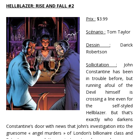
HELLBLAZER: RISE AND FALL #2
Prix :
$3.99
Scénario :
Tom Taylor
Dessin :
Darick
Robertson
Sollicitation :
John
Constantine has been
in trouble before, but
running afoul of the
Devil himself is
crossing a line even for
the self-styled
Hellblazer. But that’s
exactly who darkens
Constantine’s door with news that John’s investigation into the
gruesome « angel murders » of London’s billionaire class and