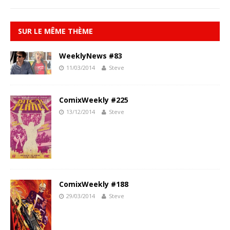
SUR LE MÊME THÈME
WeeklyNews #83
11/03/2014
Steve
ComixWeekly #225
13/12/2014
Steve
ComixWeekly #188
29/03/2014
Steve