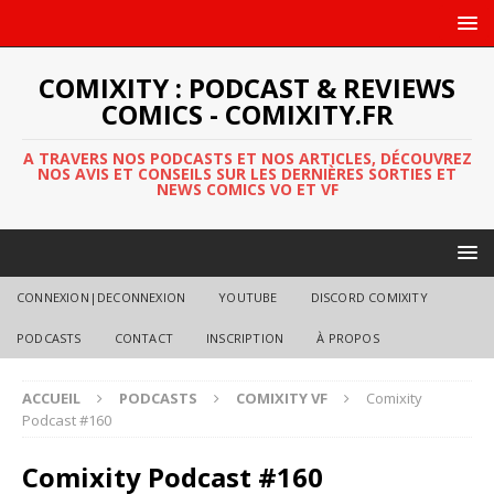
COMIXITY : PODCAST & REVIEWS
COMICS - COMIXITY.FR
A TRAVERS NOS PODCASTS ET NOS ARTICLES, DÉCOUVREZ
NOS AVIS ET CONSEILS SUR LES DERNIÈRES SORTIES ET
NEWS COMICS VO ET VF
CONNEXION|DECONNEXION
YOUTUBE
DISCORD COMIXITY
PODCASTS
CONTACT
INSCRIPTION
À PROPOS
ACCUEIL
PODCASTS
COMIXITY VF
Comixity
Podcast #160
Comixity Podcast #160