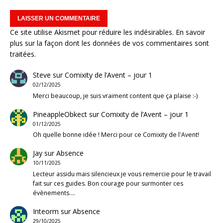
Ce site utilise Akismet pour réduire les indésirables.
En savoir
plus sur la façon dont les données de vos commentaires sont
traitées
.
Steve
sur
Comixity de l’Avent – jour 1
02/12/2025
Merci beaucoup, je suis vraiment content que ça plaise :-)
PineappleObkect
sur
Comixity de l’Avent – jour 1
01/12/2025
Oh quelle bonne idée ! Merci pour ce Comixity de l'Avent!
Jay
sur
Absence
10/11/2025
Lecteur assidu mais silencieux je vous remercie pour le travail
fait sur ces guides. Bon courage pour surmonter ces
évènements.…
Inteorm
sur
Absence
29/10/2025