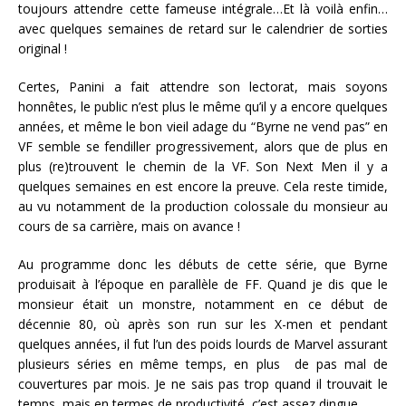
toujours attendre cette fameuse intégrale…Et là voilà enfin…
avec quelques semaines de retard sur le calendrier de sorties
original !
Certes, Panini a fait attendre son lectorat, mais soyons
honnêtes, le public n’est plus le même qu’il y a encore quelques
années, et même le bon vieil adage du “Byrne ne vend pas” en
VF semble se fendiller progressivement, alors que de plus en
plus (re)trouvent le chemin de la VF. Son Next Men il y a
quelques semaines en est encore la preuve. Cela reste timide,
au vu notamment de la production colossale du monsieur au
cours de sa carrière, mais on avance !
Au programme donc les débuts de cette série, que Byrne
produisait à l’époque en parallèle de FF. Quand je dis que le
monsieur était un monstre, notamment en ce début de
décennie 80, où après son run sur les X-men et pendant
quelques années, il fut l’un des poids lourds de Marvel assurant
plusieurs séries en même temps, en plus de pas mal de
couvertures par mois. Je ne sais pas trop quand il trouvait le
temps, mais en termes de productivité, c’est assez dingue.