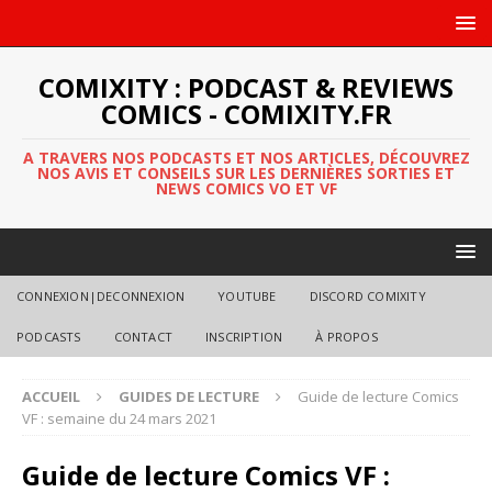
COMIXITY : PODCAST & REVIEWS
COMICS - COMIXITY.FR
A TRAVERS NOS PODCASTS ET NOS ARTICLES, DÉCOUVREZ
NOS AVIS ET CONSEILS SUR LES DERNIÈRES SORTIES ET
NEWS COMICS VO ET VF
CONNEXION|DECONNEXION
YOUTUBE
DISCORD COMIXITY
PODCASTS
CONTACT
INSCRIPTION
À PROPOS
ACCUEIL
GUIDES DE LECTURE
Guide de lecture Comics
VF : semaine du 24 mars 2021
Guide de lecture Comics VF :