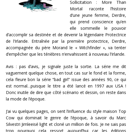
Sollicitation : More Than
Mortal raconte l’histoire
d’une jeune femme, Derdre,
qui prend conscience qu’en
elle sommeille le pouvoir
d’accomplir sa destinée et de devenir la légendaire Protectrice
de l’Irlande. Entraînée par la première protectrice, Derdre,
accompagnée du père Morand le « Witchfinder », va tenter
d’empêcher que les ténèbres n’envahissent à nouveau l’Irlande.
Avis : pas d’avis, je signale juste la sortie. La série me dit
vaguement quelque chose, en tout cas sur le fond et la forme,
cela fleure bon la série “bad girl” issue des années 90, ce qui
est normal…puisque le titre a été lancé en 1997 aux USA !
Donc inutile de dire que côté scénario et dessin, on reste dans
la mode de l’époque.
J’ai vu quelques pages, on sent l’influence du style maison Top
Cow qui dominait le genre de l’époque, à savoir du Marc
Silvestri Jimleeisé light et cloné un million de fois. Je ne sais pas
trop pourquoi cela ressort aujourd’hui car les éditions