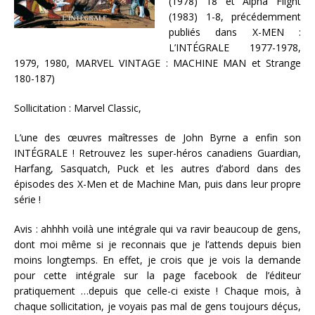
(1978) 18 et Alpha Flight
(1983) 1-8, précédemment
publiés dans X-MEN :
L’INTÉGRALE 1977-1978,
1979, 1980, MARVEL VINTAGE : MACHINE MAN et Strange
180-187)
Sollicitation :
Marvel Classic,
L’une des œuvres maîtresses de John Byrne a enfin son
INTÉGRALE ! Retrouvez les super-héros canadiens Guardian,
Harfang, Sasquatch, Puck et les autres d’abord dans des
épisodes des X-Men et de Machine Man, puis dans leur propre
série !
Avis : ahhhh voilà une intégrale qui va ravir beaucoup de gens,
dont moi même si je reconnais que je l’attends depuis bien
moins longtemps. En effet, je crois que je vois la demande
pour cette intégrale sur la page facebook de l’éditeur
pratiquement …depuis que celle-ci existe ! Chaque mois, à
chaque sollicitation, je voyais pas mal de gens toujours déçus,