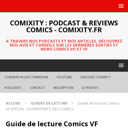
COMIXITY : PODCAST & REVIEWS
COMICS - COMIXITY.FR
A TRAVERS NOS PODCASTS ET NOS ARTICLES, DÉCOUVREZ
NOS AVIS ET CONSEILS SUR LES DERNIÈRES SORTIES ET
NEWS COMICS VO ET VF
CONNEXION|DECONNEXION
YOUTUBE
DISCORD COMIXITY
PODCASTS
CONTACT
INSCRIPTION
À PROPOS
ACCUEIL
GUIDES DE LECTURE
Guide de lecture Comics
VF SPÉCIAL : LE PRINTEMPS DES COMICS
Guide de lecture Comics VF