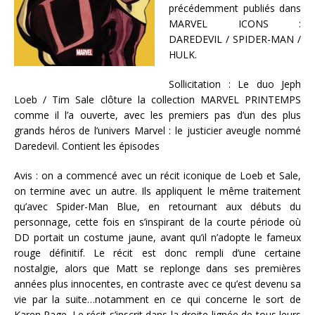
précédemment publiés dans
MARVEL ICONS :
DAREDEVIL / SPIDER-MAN /
HULK.
Sollicitation : Le duo Jeph
Loeb / Tim Sale clôture la collection MARVEL PRINTEMPS
comme il l’a ouverte, avec les premiers pas d’un des plus
grands héros de l’univers Marvel : le justicier aveugle nommé
Daredevil. Contient les épisodes
Avis : on a commencé avec un récit iconique de Loeb et Sale,
on termine avec un autre. Ils appliquent le même traitement
qu’avec Spider-Man Blue, en retournant aux débuts du
personnage, cette fois en s’inspirant de la courte période où
DD portait un costume jaune, avant qu’il n’adopte le fameux
rouge définitif. Le récit est donc rempli d’une certaine
nostalgie, alors que Matt se replonge dans ses premières
années plus innocentes, en contraste avec ce qu’est devenu sa
vie par la suite…notamment en ce qui concerne le sort de
Karen Page. Le récit s’inscrit dans la droite lignée de tous leurs