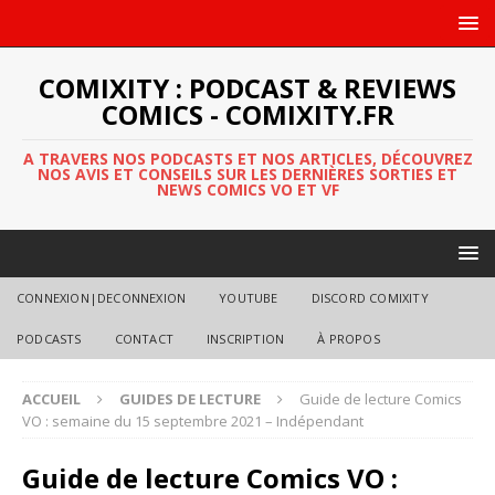
COMIXITY : PODCAST & REVIEWS
COMICS - COMIXITY.FR
A TRAVERS NOS PODCASTS ET NOS ARTICLES, DÉCOUVREZ
NOS AVIS ET CONSEILS SUR LES DERNIÈRES SORTIES ET
NEWS COMICS VO ET VF
CONNEXION|DECONNEXION
YOUTUBE
DISCORD COMIXITY
PODCASTS
CONTACT
INSCRIPTION
À PROPOS
ACCUEIL
GUIDES DE LECTURE
Guide de lecture Comics
VO : semaine du 15 septembre 2021 – Indépendant
Guide de lecture Comics VO :