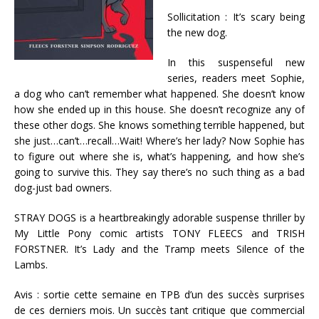
Sollicitation : It’s scary being
the new dog.
In this suspenseful new
series, readers meet Sophie,
a dog who can’t remember what happened. She doesn’t know
how she ended up in this house. She doesn’t recognize any of
these other dogs. She knows something terrible happened, but
she just…can’t…recall…Wait! Where’s her lady? Now Sophie has
to figure out where she is, what’s happening, and how she’s
going to survive this. They say there’s no such thing as a bad
dog-just bad owners.
STRAY DOGS is a heartbreakingly adorable suspense thriller by
My Little Pony comic artists TONY FLEECS and TRISH
FORSTNER. It’s Lady and the Tramp meets Silence of the
Lambs.
Avis : sortie cette semaine en TPB d’un des succès surprises
de ces derniers mois. Un succès tant critique que commercial