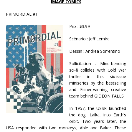
IMAGE COMICS
PRIMORDIAL #1
Prix : $3.99
Scénario : Jeff Lemire
Dessin : Andrea Sorrentino
Sollicitation : Mind-bending
sci-fi collides with Cold War
thriller in this six-issue
miniseries by the bestselling
and Eisner-winning creative
team behind GIDEON FALLS!
In 1957, the USSR launched
the dog, Laika, into Earth’s
orbit. Two years later, the
USA responded with two monkeys, Able and Baker. These