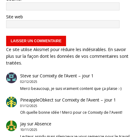
Site web
Ce site utilise Akismet pour réduire les indésirables.
En savoir
plus sur la façon dont les données de vos commentaires sont
traitées
.
Steve
sur
Comixity de l’Avent – jour 1
02/12/2025
Merci beaucoup, je suis vraiment content que ça plaise :-)
PineappleObkect
sur
Comixity de l’Avent – jour 1
01/12/2025
Oh quelle bonne idée ! Merci pour ce Comixity de l'Avent!
Jay
sur
Absence
10/11/2025
Lecteur assidu mais silencieux je vous remercie pour le travail