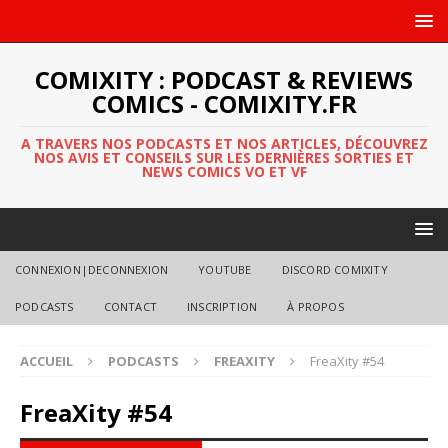
COMIXITY : PODCAST & REVIEWS
COMICS - COMIXITY.FR
A TRAVERS NOS PODCASTS ET NOS ARTICLES, DÉCOUVREZ
NOS AVIS ET CONSEILS SUR LES DERNIÈRES SORTIES ET
NEWS COMICS VO ET VF
CONNEXION|DECONNEXION
YOUTUBE
DISCORD COMIXITY
PODCASTS
CONTACT
INSCRIPTION
À PROPOS
ACCUEIL
PODCASTS
FREAXITY
FreaXity #54
FreaXity #54