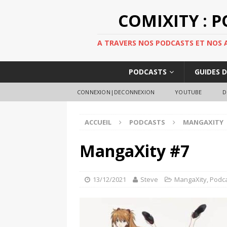
COMIXITY : 
A TRAVERS NOS PODCASTS ET NOS AR
PODCASTS
GUIDES 
CONNEXION|DECONNEXION
YOUTUBE
D
ACCUEIL
PODCASTS
MANGAXITY
MangaXity #7
13/12/2021
Steve
MangaXity
,
Podc