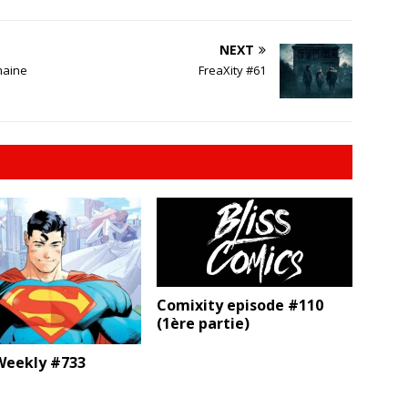
NEXT
maine
FreaXity #61
Comixity episode #110
(1ère partie)
eekly #733