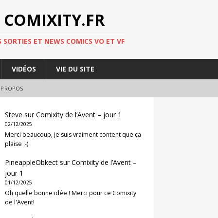
 COMIXITY.FR
 SORTIES ET NEWS COMICS VO ET VF
VIDÉOS
VIE DU SITE
 PROPOS
Steve
sur
Comixity de l’Avent – jour 1
02/12/2025
Merci beaucoup, je suis vraiment content que ça
plaise :-)
PineappleObkect
sur
Comixity de l’Avent –
jour 1
01/12/2025
Oh quelle bonne idée ! Merci pour ce Comixity
de l'Avent!