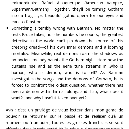
extraordinaire Rafael Albuquerque (American Vampire,
Superman/Batman)! Together, they’ll be turning Gotham
into a tragic yet beautiful gothic opera for our eyes and
ears to feast on.
Something is terribly wrong with Batman. No matter the
tests Bruce takes, nor the numbers he counts, the greatest
detective in the world can’t pin down the source of this
creeping dread—of his own inner demons and a looming
mortality. Meanwhile, real demons roam the shadows as
an ancient melody haunts the Gotham night. Here now the
curtains rise and as the eerie tune streams in…who is
human, who is demon, who is to tell? As Batman
investigates the songs and the demons of Gotham, he is
forced to confront the oldest question…whether there has
been a demon within him all along…and if so, what does it
want?…and why hasn’t it taken over yet?
Avis :
c’est un privilège de vieux lecteur dans mon genre de
pouvoir se retourner sur le passé et de réaliser qu’à un
moment ou à un autre, toutes les grosses franchises se sont
abîmées dans la médiocrité. Nulle série, nul personnage n’est à