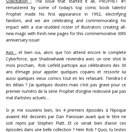
Sollicitation :
The issue that started it all, PROPHET #1
remastered by some of today’s top comic book talents!
Prophet made his first appearance in 1992, electrifying
fandom, and we are celebrating and commemorating his
impact with a star-studded roster of illustrators creating all-
new magic with fresh new pages for this commemorative 30th
anniversary issue!
Avis :
et bien oui, alors que l’on attend encore le complete
Cyberforce, que Shadowhawk reviendra avec un one shot le
mois prochain, Rob Liefeld participe aux célébrations des 30
ans d’Image pour appeler quelques copains et ressortir lui
aussi quelques vieux comics tout en les refaisant. Tiendra-t-il
les délais ? J’ai quelques doutes mais c’est pas grave pour ce
premier numéro de la série Prophet d’origine redessiné par pas
mal d’artistes actuels…
Si je me souviens bien, les 4 premiers épisodes à l’époque
avaient été dessinés par Dan Panosian avant que le titre ne
soit repris par Stephen Platt…Et ce serait bien d’avoir ces
épisodes dans une belle collection ? Hein Rob ? Quoi, tu testes