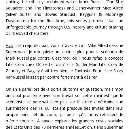
Uniting the critically acclaimed writer Mark Russell (One-Star
Squadron and The Flintstones) and Eisner-winner Mike Allred
(Silver Surfer and Bowie: Stardust, Rayguns & Moonage
Daydreams) for the first time, this series promises fans an
unforgettable journey through U.S. history and culture starring
our beloved characters.
Avis
: n’en rajoutez pas, vous m’avez eu à : Mike Allred dessine
Superman ! Je m’inquiète un tantinet plus pour le scénario de
Mark Russel par contre. C’est moi, où il nous refait le concept
Life Story chez DC cette fois ? Et si Spider-Man Life Story de
Zdarsky et Bagley était très bien, le Fantastic Four : Life Story
par Russel laissait par contre fortement à désirer.
On en a parlé lors de la sortie du tome en question, mais mon
principal problème avec son travail sur cette mini est que le
scénariste se penchait bien plus sur l’histoire américaine que
sur l’histoire des FF qui étaient presque des invités dans leur
propre mini …et du coup, j’ai peur qu’ils nous refassent le
même coup ici. À savoir explorer les grandes crises sociales
des Etats Unis des 70 dernières années…et oh, tiens Superman