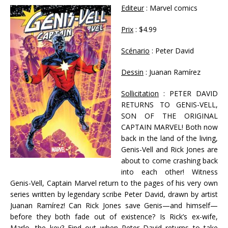
Editeur
: Marvel comics
Prix
: $4.99
Scénario
: Peter David
Dessin
: Juanan Ramírez
Sollicitation
: PETER DAVID
RETURNS TO GENIS-VELL,
SON OF THE ORIGINAL
CAPTAIN MARVEL! Both now
back in the land of the living,
Genis-Vell and Rick Jones are
about to come crashing back
into each other! Witness
Genis-Vell, Captain Marvel return to the pages of his very own
series written by legendary scribe Peter David, drawn by artist
Juanan Ramírez! Can Rick Jones save Genis—and himself—
before they both fade out of existence? Is Rick’s ex-wife,
Marlo, the key? Find out when Peter David returns to take