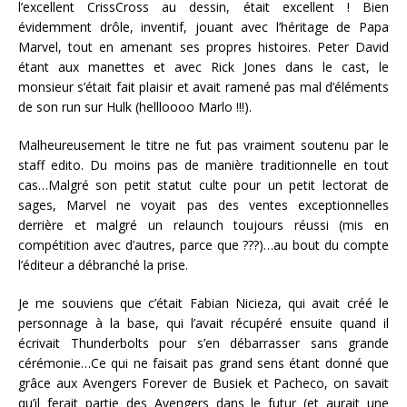
l’excellent CrissCross au dessin, était excellent ! Bien
évidemment drôle, inventif, jouant avec l’héritage de Papa
Marvel, tout en amenant ses propres histoires. Peter David
étant aux manettes et avec Rick Jones dans le cast, le
monsieur s’était fait plaisir et avait ramené pas mal d’éléments
de son run sur Hulk (hellloooo Marlo !!!).
Malheureusement le titre ne fut pas vraiment soutenu par le
staff edito. Du moins pas de manière traditionnelle en tout
cas…Malgré son petit statut culte pour un petit lectorat de
sages, Marvel ne voyait pas des ventes exceptionnelles
derrière et malgré un relaunch toujours réussi (mis en
compétition avec d’autres, parce que ???)…au bout du compte
l’éditeur a débranché la prise.
Je me souviens que c’était Fabian Nicieza, qui avait créé le
personnage à la base, qui l’avait récupéré ensuite quand il
écrivait Thunderbolts pour s’en débarrasser sans grande
cérémonie…Ce qui ne faisait pas grand sens étant donné que
grâce aux Avengers Forever de Busiek et Pacheco, on savait
qu’il ferait partie des Avengers dans le futur (et aurait une