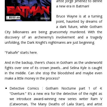
artist Jorge Jimenez to define
a new era in Batman!
Bruce Wayne is at a turning
point, haunted by dreams of
a dark future, while Gotham
City billionaires are being gruesomely murdered. With the
discovery of an archenemy’s involvement and a tragedy
unfolding, the Dark Knight’s nightmares are just beginning.
“Failsafe” starts here.
And in the backup, there’s chaos in Gotham as the underworld
fights over one of its crown jewels…and Selina Kyle is caught
in the middle. Can she stop the bloodshed and maybe even
make a little money in the process?
Detective Comics : Gotham Nocturne part 1 of 4:
“Overture.” It’s a new era for the detective of the night as
we introduce award-winning new series writer Ram V
(Catwoman, The Many Deaths of Laila Starr), and artist