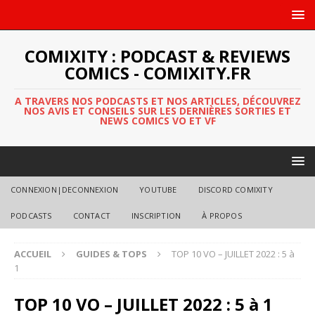
COMIXITY : PODCAST & REVIEWS
COMICS - COMIXITY.FR
A TRAVERS NOS PODCASTS ET NOS ARTICLES, DÉCOUVREZ
NOS AVIS ET CONSEILS SUR LES DERNIÈRES SORTIES ET
NEWS COMICS VO ET VF
CONNEXION|DECONNEXION
YOUTUBE
DISCORD COMIXITY
PODCASTS
CONTACT
INSCRIPTION
À PROPOS
ACCUEIL
GUIDES & TOPS
TOP 10 VO – JUILLET 2022 : 5 à
1
TOP 10 VO – JUILLET 2022 : 5 à 1