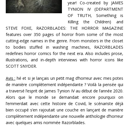
year! Co-created by JAMES
TYNION IV (DEPARTMENT
OF TRUTH, Something is
Killing the Children) and
STEVE FOXE, RAZORBLADES: THE HORROR MAGAZINE
features over 350 pages of horror from some of the most
cutting-edge names in the genre. From monsters in the closet
to bodies stuffed in washing machines, RAZORBLADES
redefines horror comics for the next era. Also includes prose,
illustrations, and in-depth interviews with horror icons like
SCOTT SNYDER.
Avis :
hé et si je lançais un petit mag d’horreur avec mes potes
de manière complètement indépendante ? Voilà la pensée qui
a traversé l’esprit de James Tynion IV au début de l’année 2020.
Alors que le monde se demandait encore pourquoi on
l’emmerdait avec cette histoire de Covid, le scénariste déjà
bien occupé s’en rajoutait une couche en lançant de manière
complètement indépendante une nouvelle anthologie d’horreur
avec quelques amis nommée Razorblades.