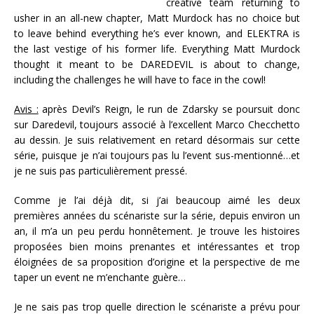
creative team returning to
usher in an all-new chapter, Matt Murdock has no choice but
to leave behind everything he’s ever known, and ELEKTRA is
the last vestige of his former life. Everything Matt Murdock
thought it meant to be DAREDEVIL is about to change,
including the challenges he will have to face in the cowl!
Avis :
après Devil’s Reign, le run de Zdarsky se poursuit donc
sur Daredevil, toujours associé à l’excellent Marco Checchetto
au dessin. Je suis relativement en retard désormais sur cette
série, puisque je n’ai toujours pas lu l’event sus-mentionné…et
je ne suis pas particulièrement pressé.
Comme je l’ai déjà dit, si j’ai beaucoup aimé les deux
premières années du scénariste sur la série, depuis environ un
an, il m’a un peu perdu honnêtement. Je trouve les histoires
proposées bien moins prenantes et intéressantes et trop
éloignées de sa proposition d’origine et la perspective de me
taper un event ne m’enchante guère…
Je ne sais pas trop quelle direction le scénariste a prévu pour