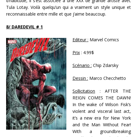
d’habitude, il s’est associée à une XXX de grande artiste avec
Tula Lotay. Voilà quelqu’un qui a vraiment un style unique et
reconnaissable entre mille et que j’aime beaucoup.
8/ DAREDEVIL # 1
Editeur :
Marvel Comics
Prix
: 4.99$
Scénario :
Chip Zdarsky
Dessin :
Marco Checchetto
Sollicitation
: AFTER THE
REIGN COMES THE DAWN!
In the wake of Wilson Fisk’s
violent and visceral last act,
it’s a new era for New York
and the Man Without Fear!
With a groundbreaking