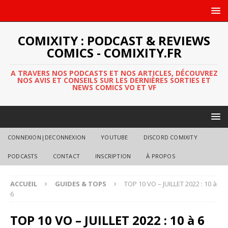
COMIXITY : PODCAST & REVIEWS
COMICS - COMIXITY.FR
A TRAVERS NOS PODCASTS ET NOS ARTICLES, DÉCOUVREZ
NOS AVIS ET CONSEILS SUR LES DERNIÈRES SORTIES ET
NEWS COMICS VO ET VF
CONNEXION|DECONNEXION
YOUTUBE
DISCORD COMIXITY
PODCASTS
CONTACT
INSCRIPTION
À PROPOS
ACCUEIL
GUIDES & TOPS
TOP 10 VO – JUILLET 2022 : 10 à
6
TOP 10 VO – JUILLET 2022 : 10 à 6