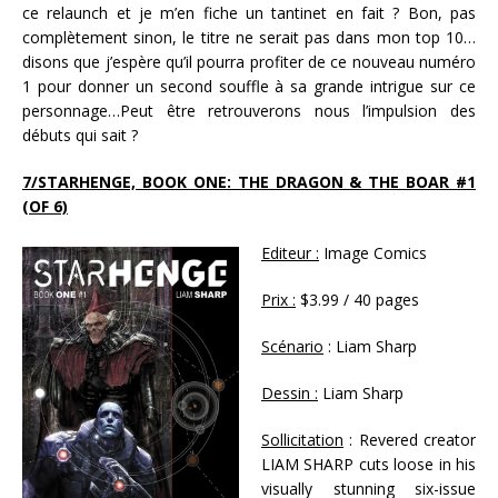
ce relaunch et je m’en fiche un tantinet en fait ? Bon, pas
complètement sinon, le titre ne serait pas dans mon top 10…
disons que j’espère qu’il pourra profiter de ce nouveau numéro
1 pour donner un second souffle à sa grande intrigue sur ce
personnage…Peut être retrouverons nous l’impulsion des
débuts qui sait ?
7/STARHENGE, BOOK ONE: THE DRAGON & THE BOAR #1
(OF 6)
Editeur :
Image Comics
Prix :
$3.99 / 40 pages
Scénario
: Liam Sharp
Dessin :
Liam Sharp
Sollicitation
: Revered creator
LIAM SHARP cuts loose in his
visually stunning six-issue