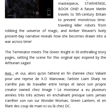
masterpiece, STARHENGE,
BOOK ONE! A future Merlin
travels to 5th-century Britain
to prevent monstrous time-
traveling killer robots from
robbing the universe of magic, and Amber Weaver’s lively
present-day narrative reveals how she becomes drawn into a
war across time!
The Terminator meets The Green Knight in 30 enthralling story
pages, setting the scene for this original epic inspired by the
Arthurian sagas!
Avis :
et oui, alors qu’on l’attend en fin d’année chez Valiant
pour une reprise de X-O Manowar, l’artiste Liam Sharp ne
s’arrête pas de travailler entre temps et lance son propre
creator owned chez Image ! Le monsieur a eu plusieurs
années très très actives en enchaînant presque sans jamais
s’arrêter son run sur Wonder Woman, Green Lantern, et en
filant des coup de main ici ou là chez DC.