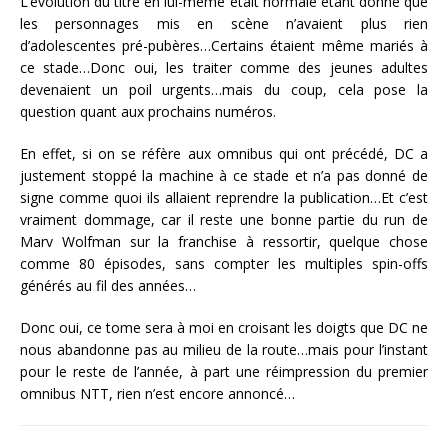
L’évolution du titre en lui-même était normale étant donné que
les personnages mis en scène n’avaient plus rien
d’adolescentes pré-pubères…Certains étaient même mariés à
ce stade…Donc oui, les traiter comme des jeunes adultes
devenaient un poil urgents…mais du coup, cela pose la
question quant aux prochains numéros.
En effet, si on se réfère aux omnibus qui ont précédé, DC a
justement stoppé la machine à ce stade et n’a pas donné de
signe comme quoi ils allaient reprendre la publication…Et c’est
vraiment dommage, car il reste une bonne partie du run de
Marv Wolfman sur la franchise à ressortir, quelque chose
comme 80 épisodes, sans compter les multiples spin-offs
générés au fil des années…
Donc oui, ce tome sera à moi en croisant les doigts que DC ne
nous abandonne pas au milieu de la route…mais pour l’instant
pour le reste de l’année, à part une réimpression du premier
omnibus NTT, rien n’est encore annoncé…